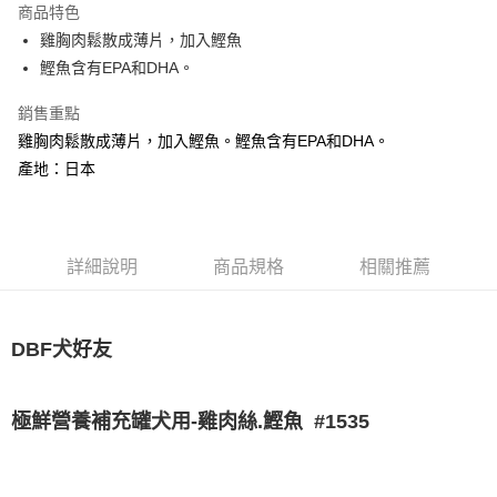
商品特色
6 期 0 利率 每期
NT$232
21家銀行
合作金庫商業銀行
第一商業銀行
雞胸肉鬆散成薄片，加入鰹魚
華南商業銀行
彰化商業銀行
合作金庫商業銀行
第一商業銀行
超商取貨付款
鰹魚含有EPA和DHA。
上海商業儲蓄銀行
台北富邦商業銀行
華南商業銀行
彰化商業銀行
國泰世華商業銀行
兆豐國際商業銀行
LINE Pay
上海商業儲蓄銀行
台北富邦商業銀行
銷售重點
臺灣中小企業銀行
台中商業銀行
國泰世華商業銀行
兆豐國際商業銀行
雞胸肉鬆散成薄片，加入鰹魚。鰹魚含有EPA和DHA。
匯豐（台灣）商業銀行
華泰商業銀行
Apple Pay
臺灣中小企業銀行
台中商業銀行
聯邦商業銀行
遠東國際商業銀行
產地：日本
匯豐（台灣）商業銀行
華泰商業銀行
街口支付
元大商業銀行
永豐商業銀行
聯邦商業銀行
遠東國際商業銀行
玉山商業銀行
星展（台灣）商業銀行
元大商業銀行
永豐商業銀行
悠遊付
台新國際商業銀行
中國信託商業銀行
玉山商業銀行
星展（台灣）商業銀行
台灣樂天信用卡公司
台新國際商業銀行
詳細說明
商品規格
中國信託商業銀行
相關推薦
AFTEE先享後付
台灣樂天信用卡公司
相關說明
【關於「AFTEE先享後付」】
ATM付款
AFTEE先享後付是「在收到商品之後才付款」的支付方式。 讓您購物簡單
DBF
犬好友
便利好安心！
１．簡單：不需註冊會員、不需綁卡、不需儲值。
運送方式
２．便利：只要手機號碼，簡訊認證，即可結帳。
#1535
極鮮營養補充罐犬用-
雞肉絲
.
鰹魚
３．安心：先確認商品／服務後，再付款。
全家取貨付款
每筆NT$65
【「AFTEE先享後付」結帳流程】
１．於結帳方式選擇「AFTEE先享後付」後，將跳轉至「AFTEE先享後付」