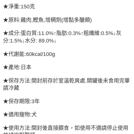
7-11取貨付款
結帳頁面，進行簡訊認證並確認金額後，即可完成結帳。
★淨重:150克
２．訂單成立數日內，您將收到繳費通知簡訊。
每筆NT$65
３．收到繳費通知簡訊後14天內，點擊此簡訊中的連結，可透過四大超商／
ATM／網路銀行／等多元方式進行付款，方視為交易完成。
★原料:雞肉,鰹魚,增稠劑(增黏多醣類)
宅配運費
※ 請注意：結帳手續完成當下不需立刻繳費，但若您需要取消訂單，請聯絡
每筆NT$120，滿NT$688(含以上)免運費
購買商品的店家。未經商家同意取消之訂單仍視為有效，需透過AFTEE先享
★成分:蛋白質:11.0%↑脂肪:0.3%↑粗纖維:0.5%↓灰
後付繳納相關費用。
※ 交易是否成功請以「AFTEE先享後付 」之結帳頁面顯示為準，若有關於
分:1.5%↓水分: 89.0%↓
是否繳費成功／繳費後需取消欲退款等相關疑問，請聯繫「AFTEE先享後付
客戶支援中心」
https://netprotections.freshdesk.com/support/home
★代謝能:60kcal/100g
【注意事項】
１．透過由恩沛科技股份有限公司提供之「AFTEE先享後付」服務完成之交
★產地:日本
易，需依本服務之必要範圍內提供個人資料，並將交易相關給付款項請求債
權轉讓予恩沛科技股份有限公司。
★保存方法:開封前存於室溫乾爽處.開罐後未食用完畢
２．關於個人資料處理事宜，請瀏覽以下網址：
https://aftee.tw/terms/#terms3
請冷藏
３．未成年的使用者請事先徵得法定代理人或監護人之同意方可使用
「AFTEE先享後付」，若未經同意申辦者引起之損失，本公司不負相關責
★保存期限:3年
任。
４．使用「AFTEE先享後付」時，將依據個別帳號之用戶狀況，依本公司即
★適用寵物:犬
時審查核予不同之上限額度；若仍有額度不足之情形，本公司將視審查結果
請求用戶進行身份認證。
５．嚴禁一人註冊多個帳號或使用他人資訊註冊。若發現惡意使用之情形，
★使用方法:開封後直接餵食，如使用不適請停止使用
恩沛科技股份有限公司將有權停止該用戶之使用額度並採取法律行動。