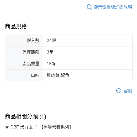
顯示電腦版詳細說明
商品規格
罐入數
24罐
保存期限
3年
產品重量
150g
口味
雞肉絲.鰹魚
客服
商品相關分類 (1)
★ DBF 犬好友
【極鮮營養系列】