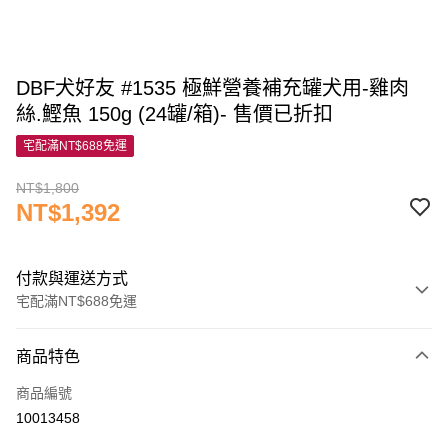
DBF犬好友 #1535 極鮮營養補充罐犬用-雞肉
絲.鰹魚 150g (24罐/箱)- 售價已折扣
宅配滿NT$688免運
NT$1,800
NT$1,392
付款與運送方式
宅配滿NT$688免運
付款方式
商品特色
信用卡一次付款
商品編號
信用卡分期付款
10013458
3 期 0 利率 每期
NT$464
21家銀行