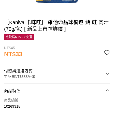
［Kaniva 卡咪哇］ 維他命晶球餐包-鮪.鮭.肉汁
(70g/包) [ 新品上市嚐鮮價 ]
宅配滿NT$688免運
NT$45
NT$33
付款與運送方式
宅配滿NT$688免運
付款方式
商品特色
信用卡一次付款
商品編號
信用卡分期付款
10269315
3 期 0 利率 每期
NT$11
21家銀行