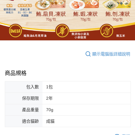
顯示電腦版詳細說明
商品規格
包入數
1包
保存期限
2年
產品重量
70g
適合貓齡
成貓