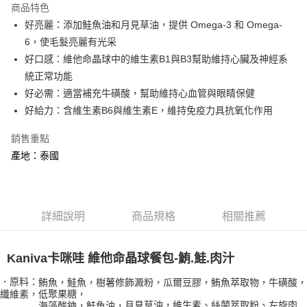
商品特色
6 期 0 利率 每期
NT$5
21家銀行
合作金庫商業銀行
第一商業銀行
好亮麗：添加鮭魚油和月見草油，提供 Omega-3 和 Omega-
華南商業銀行
彰化商業銀行
合作金庫商業銀行
第一商業銀行
超商取貨付款
6，使毛髮亮麗有光采
上海商業儲蓄銀行
台北富邦商業銀行
華南商業銀行
彰化商業銀行
國泰世華商業銀行
兆豐國際商業銀行
好口感：維他命晶球中的維生素B1與B3幫助維持心臟及神經系
LINE Pay
上海商業儲蓄銀行
台北富邦商業銀行
臺灣中小企業銀行
台中商業銀行
統正常功能
國泰世華商業銀行
兆豐國際商業銀行
匯豐（台灣）商業銀行
華泰商業銀行
Apple Pay
臺灣中小企業銀行
台中商業銀行
好必需：適當補充牛磺酸，幫助維持心血管與眼睛保健
聯邦商業銀行
遠東國際商業銀行
匯豐（台灣）商業銀行
華泰商業銀行
好給力：含維生素B6與維生素E，維持免疫力具抗氧化作用
街口支付
元大商業銀行
永豐商業銀行
聯邦商業銀行
遠東國際商業銀行
玉山商業銀行
星展（台灣）商業銀行
元大商業銀行
永豐商業銀行
銷售重點
悠遊付
台新國際商業銀行
中國信託商業銀行
玉山商業銀行
星展（台灣）商業銀行
產地：泰國
台灣樂天信用卡公司
台新國際商業銀行
中國信託商業銀行
AFTEE先享後付
台灣樂天信用卡公司
相關說明
【關於「AFTEE先享後付」】
ATM付款
AFTEE先享後付是「在收到商品之後才付款」的支付方式。 讓您購物簡單
詳細說明
商品規格
相關推薦
便利好安心！
１．簡單：不需註冊會員、不需綁卡、不需儲值。
運送方式
２．便利：只要手機號碼，簡訊認證，即可結帳。
Kaniva卡咪哇 維他命晶球餐包-鮪.鮭.肉汁
３．安心：先確認商品／服務後，再付款。
全家取貨付款
．原料：
鮪魚，鮭魚，樹薯修飾澱粉，瓜爾豆膠，鮪魚萃取物，牛磺酸，
每筆NT$65
【「AFTEE先享後付」結帳流程】
纖維素，低聚果糖，
１．於結帳方式選擇「AFTEE先享後付」後，將跳轉至「AFTEE先享後付」
月見草油，維生素、絲蘭萃取粉、左旋肉
海藻酸鈉，鮭魚油，