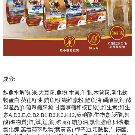
成分:
鮭魚水解物,米,大豆粉,魚粉,木薯,牛脂,木薯粉,消化動
物蛋白,葵花籽油,鮪魚粉,纖維素粉,鮭魚油,磷酸氫鈣,酵
母產品(β-葡聚醣來源,甘露寡糖和核苷酸),維生素(維生
素A,D3,E,C,B2,B1,B6,K3,K12,菸鹼酸,生物素,泛酸,葉
酸)礦物質(鋅,鐵,錳,銅,碘,硒),鮪魚油,氯化膽鹼,卵磷脂,
氯化鉀,萬壽菊萃取物(葉黃素),椰子油,蛋胺酸,牛磺酸,