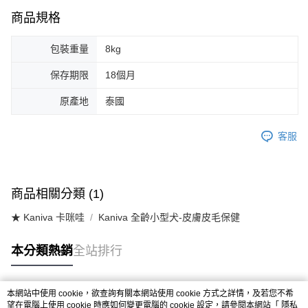
商品規格
包裝重量
8kg
保存期限
18個月
原產地
泰國
客服
商品相關分類 (1)
★ Kaniva 卡咪哇
Kaniva 全齡小型犬-皮膚皮毛保健
本分類熱銷
全站排行
本網站中使用 cookie，欲查詢有關本網站使用 cookie 方式之詳情，及若您不希
熱門標籤
望在電腦上使用 cookie 時應如何變更電腦的 cookie 設定，請參閱本網站「
隱私