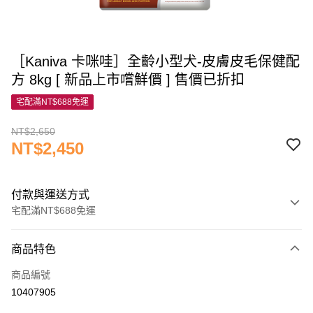
［Kaniva 卡咪哇］全齡小型犬-皮膚皮毛保健配
方 8kg [ 新品上市嚐鮮價 ] 售價已折扣
宅配滿NT$688免運
NT$2,650
NT$2,450
付款與運送方式
宅配滿NT$688免運
付款方式
商品特色
信用卡一次付款
商品編號
信用卡分期付款
10407905
3 期 0 利率 每期
NT$816
21家銀行