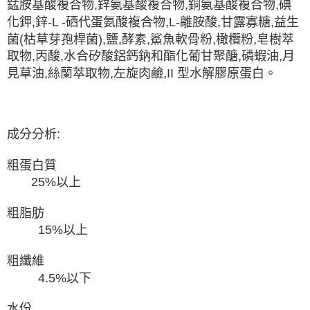
錳胺基酸複合物,鋅氨基酸複合物,銅氨基酸複合物,碘
化鉀,鋅-L -硒代蛋氨酸複合物,L-離胺酸,甘露寡糖,益生
菌(枯草芽孢桿菌),鹽,酵素,鯊魚軟骨粉,橄欖粉,皂樹萃
取物,丙酸,水合矽酸鋁鈣鈉和酯化葡甘聚醣,磷蝦油,月
見草油,絲蘭萃取物,左旋肉鹼,II 型水解膠原蛋白。
成分分析:
粗蛋白質
25%以上
粗脂肪
15%以上
粗纖維
4.5%以下
水份