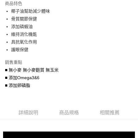
商品特色
6 期 0 利率 每期
NT$408
21家銀行
合作金庫商業銀行
第一商業銀行
椰子油幫助減少體味
華南商業銀行
彰化商業銀行
合作金庫商業銀行
第一商業銀行
LINE Pay
骨質關節保健
上海商業儲蓄銀行
台北富邦商業銀行
華南商業銀行
彰化商業銀行
國泰世華商業銀行
兆豐國際商業銀行
添加磷蝦油
Apple Pay
上海商業儲蓄銀行
台北富邦商業銀行
臺灣中小企業銀行
台中商業銀行
維持消化機能
國泰世華商業銀行
兆豐國際商業銀行
匯豐（台灣）商業銀行
華泰商業銀行
街口支付
臺灣中小企業銀行
台中商業銀行
具抗氧化作用
聯邦商業銀行
遠東國際商業銀行
匯豐（台灣）商業銀行
華泰商業銀行
護眼保健
悠遊付
元大商業銀行
永豐商業銀行
聯邦商業銀行
遠東國際商業銀行
玉山商業銀行
星展（台灣）商業銀行
元大商業銀行
永豐商業銀行
銷售重點
AFTEE先享後付
台新國際商業銀行
中國信託商業銀行
玉山商業銀行
星展（台灣）商業銀行
■ 無小麥 無小麥麩質 無玉米
相關說明
台灣樂天信用卡公司
台新國際商業銀行
中國信託商業銀行
■ 添加Omega3&6
【關於「AFTEE先享後付」】
台灣樂天信用卡公司
ATM付款
AFTEE先享後付是「在收到商品之後才付款」的支付方式。 讓您購物簡單
■ 添加卵磷脂
便利好安心！
１．簡單：不需註冊會員、不需綁卡、不需儲值。
運送方式
２．便利：只要手機號碼，簡訊認證，即可結帳。
３．安心：先確認商品／服務後，再付款。
宅配運費
詳細說明
商品規格
相關推薦
每筆NT$120，滿NT$688(含以上)免運費
【「AFTEE先享後付」結帳流程】
１．於結帳方式選擇「AFTEE先享後付」後，將跳轉至「AFTEE先享後付」
結帳頁面，進行簡訊認證並確認金額後，即可完成結帳。
２．訂單成立數日內，您將收到繳費通知簡訊。