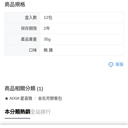
商品規格
盒入數
12包
保存期限
2年
產品重量
35g
口味
鮪.雞
客服
商品相關分類 (1)
★ AIXIA 愛喜雅
金缶芳醇餐包
本分類熱銷
全站排行