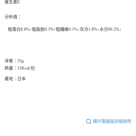
每筆NT$65
維生素
E
３．收到繳費通知簡訊後14天內，點擊此簡訊中的連結，可透過四大超商／
ATM／網路銀行／等多元方式進行付款，方視為交易完成。
宅配運費
※ 請注意：結帳手續完成當下不需立刻繳費，但若您需要取消訂單，請聯絡
分析值：
每筆NT$120，滿NT$688(含以上)免運費
購買商品的店家。未經商家同意取消之訂單仍視為有效，需透過AFTEE先享
後付繳納相關費用。
粗蛋白
8.8%
↑粗脂肪
0.3%
↑粗纖維
0.1%
↓灰分
1.8%
↓水分
89.2%
↓
※ 交易是否成功請以「AFTEE先享後付 」之結帳頁面顯示為準，若有關於
是否繳費成功／繳費後需取消欲退款等相關疑問，請聯繫「AFTEE先享後付
客戶支援中心」
https://netprotections.freshdesk.com/support/home
【注意事項】
１．透過由恩沛科技股份有限公司提供之「AFTEE先享後付」服務完成之交
淨重：35g
易，需依本服務之必要範圍內提供個人資料，並將交易相關給付款項請求債
熱量：15Kcal/包
權轉讓予恩沛科技股份有限公司。
２．關於個人資料處理事宜，請瀏覽以下網址：
產地：日本
https://aftee.tw/terms/#terms3
３．未成年的使用者請事先徵得法定代理人或監護人之同意方可使用
「AFTEE先享後付」，若未經同意申辦者引起之損失，本公司不負相關責
任。
４．使用「AFTEE先享後付」時，將依據個別帳號之用戶狀況，依本公司即
時審查核予不同之上限額度；若仍有額度不足之情形，本公司將視審查結果
請求用戶進行身份認證。
５．嚴禁一人註冊多個帳號或使用他人資訊註冊。若發現惡意使用之情形，
顯示電腦版詳細說明
恩沛科技股份有限公司將有權停止該用戶之使用額度並採取法律行動。