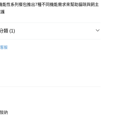
業銀行
星展（台灣）商業銀行
業銀行
永豐商業銀行
我愛機能性系列餐包推出7種不同機能需求來幫助貓咪與飼主
際商業銀行
中國信託商業銀行
業銀行
星展（台灣）商業銀行
照護
天信用卡公司
際商業銀行
中國信託商業銀行
享後付
天信用卡公司
FTEE先享後付」】
類 (1)
先享後付是「在收到商品之後才付款」的支付方式。 讓您購物簡單
心！
 愛喜雅
【iCare我愛機能性系列-貓系列】
：不需註冊會員、不需綁卡、不需儲值。
客服
：只要手機號碼，簡訊認證，即可結帳。
：先確認商品／服務後，再付款。
付款
EE先享後付」結帳流程】
5
方式選擇「AFTEE先享後付」後，將跳轉至「AFTEE先享後
頁面，進行簡訊認證並確認金額後，即可完成結帳。
家取貨
成立數日內，您將收到繳費通知簡訊。
費通知簡訊後14天內，點擊此簡訊中的連結，可透過四大超商
5，滿NT$688(含以上)免運費
網路銀行／等多元方式進行付款，方視為交易完成。
：結帳手續完成當下不需立刻繳費，但若您需要取消訂單，請聯
付款
的店家。未經商家同意取消之訂單仍視為有效，需透過AFTEE
繳納相關費用。
5
否成功請以「AFTEE先享後付 」之結帳頁面顯示為準，若有關於
酸鈉
功／繳費後需取消欲退款等相關疑問，請聯繫「AFTEE先享後
1取貨
援中心」
https://netprotections.freshdesk.com/support/home
5，滿NT$688(含以上)免運費