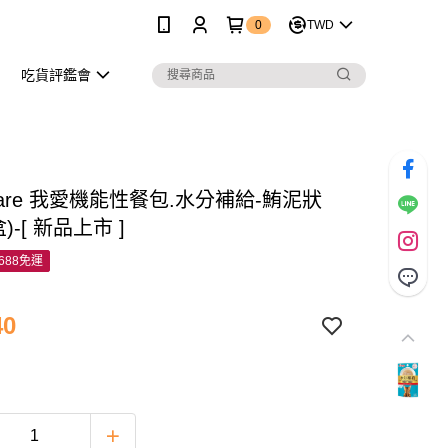
0
TWD
吃貨評鑑會
 iCare 我愛機能性餐包.水分補給-鮪泥狀
盒)-[ 新品上市 ]
688免運
40