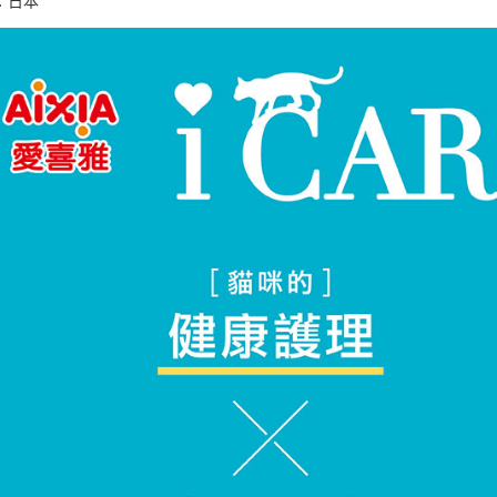
：日本
【注意事
宅配運費
１．透過由
交易，需
每筆NT$1
求債權轉
２．關於
https://aft
３．未成
「AFTE
任。
４．使用「
即時審查
結果請求
５．嚴禁
形，恩沛
動。