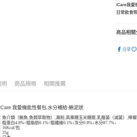
玉山商
元大商
悠遊付
iCare
台新國
玉山商
日常飲食
台灣樂
台新國
AFTEE先
台灣樂
相關說明
【關於「A
商品相關分
ATM付款
AFTEE
便利好安
★ AIXIA
１．簡單
分享
２．便利
運送方式
３．安心
全家取貨
【「AFT
每筆NT$6
１．於結帳
付」結帳
說明
商品規格
相關推薦
付款後全
２．訂單
３．收到繳
每筆NT$6
／ATM／
※ 請注意
7-11取貨
絡購買商品
1 iCare 我愛機能性餐包.水分補給-鮪泥狀
先享後付
每筆NT$6
※ 交易是
：
魚介類（鮪魚
,
魚類萃取物）
,
澱粉
,
高果糖玉米糖漿
,
乳酸菌（滅菌）
,
檸檬
：
粗蛋白4.8%↑粗脂肪0.1%↑粗纖維0.1%↓灰分0.8%↓水分87.7%↓
是否繳費成
付款後7-1
6Kcal/包
付客戶支
每筆NT$6
35g