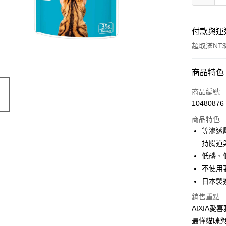
付款與運
超取滿NT$
付款方式
商品特色
信用卡一
商品編號
10480876
信用卡分
商品特色
3 期 
等滲透
6 期 
合作金
持腸道
華南商
低磷、
合作金
超商取貨
上海商
華南商
不使用
國泰世
LINE Pay
上海商
日本製
臺灣中
國泰世
匯豐（
Apple Pay
銷售重點
臺灣中
聯邦商
AIXIA愛
匯豐（
街口支付
元大商
聯邦商
最懂貓咪