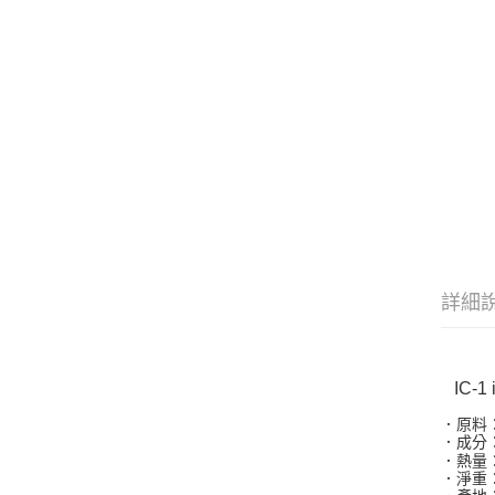
詳細
IC-
．原料
．成分
．熱量：1
．淨重：