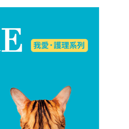
項】
恩沛科技股份有限公司提供之「AFTEE先享後付」服務完成之
依本服務之必要範圍內提供個人資料，並將交易相關給付款項請
20，滿NT$688(含以上)免運費
讓予恩沛科技股份有限公司。
個人資料處理事宜，請瀏覽以下網址：
ee.tw/terms/#terms3
年的使用者請事先徵得法定代理人或監護人之同意方可使用
E先享後付」，若未經同意申辦者引起之損失，本公司不負相關責
AFTEE先享後付」時，將依據個別帳號之用戶狀況，依本公司
核予不同之上限額度；若仍有額度不足之情形，本公司將視審查
用戶進行身份認證。
一人註冊多個帳號或使用他人資訊註冊。若發現惡意使用之情
科技股份有限公司將有權停止該用戶之使用額度並採取法律行