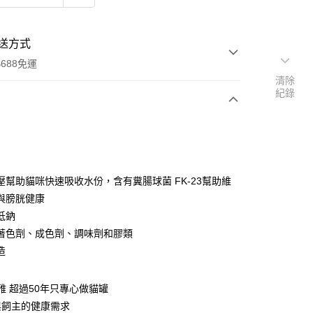
送方式
688免運
清除
紀錄
次付款
期付款
0 利率 每期
NT$180
21家銀行
壓幫助貓咪快速吸收水份，含有糞腸球菌 FK-23幫助維
0 利率 每期
NT$90
21家銀行
庫商業銀行
第一商業銀行
與膀胱健康
業銀行
彰化商業銀行
低鈉
庫商業銀行
第一商業銀行
付款
業儲蓄銀行
台北富邦商業銀行
業銀行
彰化商業銀行
著色劑、成色劑、調味劑和膠類
華商業銀行
兆豐國際商業銀行
業儲蓄銀行
台北富邦商業銀行
造
小企業銀行
台中商業銀行
華商業銀行
兆豐國際商業銀行
台灣）商業銀行
華泰商業銀行
小企業銀行
台中商業銀行
業銀行
遠東國際商業銀行
喜雅 超過50年只專心做貓罐
台灣）商業銀行
華泰商業銀行
業銀行
永豐商業銀行
業銀行
遠東國際商業銀行
與飼主的健康需求