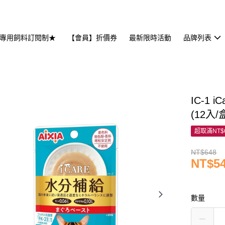
專用飼料訂閱制★
【會員】折價券
最新限時活動
品牌列表
】
IC-1
(12入/
超取滿NT$
NT$648
NT$5
數量