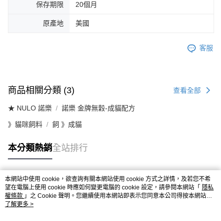
保存期限
20個月
原產地
美國
客服
商品相關分類 (3)
查看全部
★ NULO 諾樂
諾樂 金牌無穀-成貓配方
》貓咪飼料
飼 》成貓
本分類熱銷
全站排行
本網站中使用 cookie，欲查詢有關本網站使用 cookie 方式之詳情，及若您不希
熱門標籤
望在電腦上使用 cookie 時應如何變更電腦的 cookie 設定，請參閱本網站「
隱私
權條款
」之 Cookie 聲明。您繼續使用本網站即表示您同意本公司得按本網站使
用條款之 Cookie 聲明使用 cookie。
了解更多 >