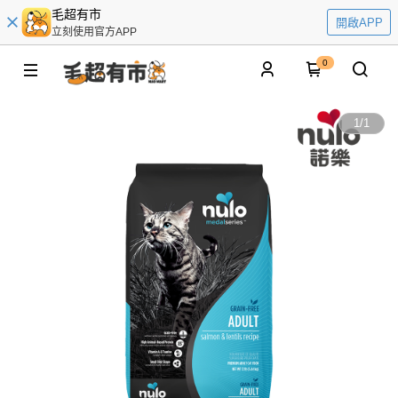
毛超有市
開啟APP
立刻使用官方APP
0
1
/
1