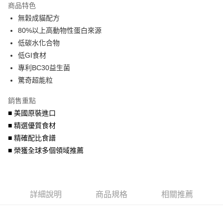
商品特色
6 期 0 利率 每期
NT$535
21家銀行
合作金庫商業銀行
第一商業銀行
無穀成貓配方
華南商業銀行
彰化商業銀行
合作金庫商業銀行
第一商業銀行
LINE Pay
80%以上高動物性蛋白來源
上海商業儲蓄銀行
台北富邦商業銀行
華南商業銀行
彰化商業銀行
國泰世華商業銀行
兆豐國際商業銀行
低碳水化合物
Apple Pay
上海商業儲蓄銀行
台北富邦商業銀行
臺灣中小企業銀行
台中商業銀行
低GI食材
國泰世華商業銀行
兆豐國際商業銀行
匯豐（台灣）商業銀行
華泰商業銀行
街口支付
臺灣中小企業銀行
台中商業銀行
專利BC30益生菌
聯邦商業銀行
遠東國際商業銀行
匯豐（台灣）商業銀行
華泰商業銀行
驚奇超能粒
悠遊付
元大商業銀行
永豐商業銀行
聯邦商業銀行
遠東國際商業銀行
玉山商業銀行
星展（台灣）商業銀行
元大商業銀行
永豐商業銀行
銷售重點
AFTEE先享後付
台新國際商業銀行
中國信託商業銀行
玉山商業銀行
星展（台灣）商業銀行
■ 美國原裝進口
相關說明
台灣樂天信用卡公司
台新國際商業銀行
中國信託商業銀行
■ 精選優質食材
【關於「AFTEE先享後付」】
台灣樂天信用卡公司
ATM付款
AFTEE先享後付是「在收到商品之後才付款」的支付方式。 讓您購物簡單
■ 精確配比食譜
便利好安心！
■ 榮獲全球多個領域推薦
１．簡單：不需註冊會員、不需綁卡、不需儲值。
運送方式
２．便利：只要手機號碼，簡訊認證，即可結帳。
３．安心：先確認商品／服務後，再付款。
宅配運費
每筆NT$120，滿NT$688(含以上)免運費
【「AFTEE先享後付」結帳流程】
詳細說明
商品規格
相關推薦
１．於結帳方式選擇「AFTEE先享後付」後，將跳轉至「AFTEE先享後付」
結帳頁面，進行簡訊認證並確認金額後，即可完成結帳。
２．訂單成立數日內，您將收到繳費通知簡訊。