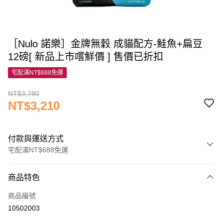
［Nulo 諾樂］金牌無穀 成貓配方-鮭魚+扁豆
12磅[ 新品上市嚐鮮價 ] 售價已折扣
宅配滿NT$688免運
NT$3,780
NT$3,210
付款與運送方式
宅配滿NT$688免運
付款方式
商品特色
信用卡一次付款
商品編號
信用卡分期付款
10502003
3 期 0 利率 每期
NT$1,070
21家銀行