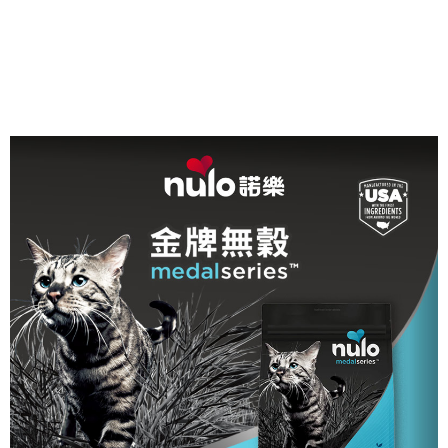
３．收到繳費通知簡訊後14天內，點擊此簡訊中的連結，可透過四大超商／
ATM／網路銀行／等多元方式進行付款，方視為交易完成。
※ 請注意：結帳手續完成當下不需立刻繳費，但若您需要取消訂單，請聯絡
購買商品的店家。未經商家同意取消之訂單仍視為有效，需透過AFTEE先享
後付繳納相關費用。
※ 交易是否成功請以「AFTEE先享後付 」之結帳頁面顯示為準，若有關於
是否繳費成功／繳費後需取消欲退款等相關疑問，請聯繫「AFTEE先享後付
客戶支援中心」
https://netprotections.freshdesk.com/support/home
【注意事項】
１．透過由恩沛科技股份有限公司提供之「AFTEE先享後付」服務完成之交
易，需依本服務之必要範圍內提供個人資料，並將交易相關給付款項請求債
權轉讓予恩沛科技股份有限公司。
２．關於個人資料處理事宜，請瀏覽以下網址：
https://aftee.tw/terms/#terms3
３．未成年的使用者請事先徵得法定代理人或監護人之同意方可使用
「AFTEE先享後付」，若未經同意申辦者引起之損失，本公司不負相關責
任。
４．使用「AFTEE先享後付」時，將依據個別帳號之用戶狀況，依本公司即
時審查核予不同之上限額度；若仍有額度不足之情形，本公司將視審查結果
請求用戶進行身份認證。
５．嚴禁一人註冊多個帳號或使用他人資訊註冊。若發現惡意使用之情形，
恩沛科技股份有限公司將有權停止該用戶之使用額度並採取法律行動。