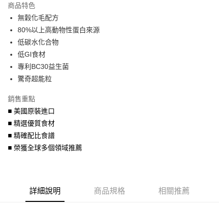
商品特色
6 期 0 利率 每期
NT$268
21家銀行
合作金庫商業銀行
第一商業銀行
無穀化毛配方
華南商業銀行
彰化商業銀行
合作金庫商業銀行
第一商業銀行
LINE Pay
80%以上高動物性蛋白來源
上海商業儲蓄銀行
台北富邦商業銀行
華南商業銀行
彰化商業銀行
國泰世華商業銀行
兆豐國際商業銀行
低碳水化合物
Apple Pay
上海商業儲蓄銀行
台北富邦商業銀行
臺灣中小企業銀行
台中商業銀行
低GI食材
國泰世華商業銀行
兆豐國際商業銀行
匯豐（台灣）商業銀行
華泰商業銀行
街口支付
臺灣中小企業銀行
台中商業銀行
專利BC30益生菌
聯邦商業銀行
遠東國際商業銀行
匯豐（台灣）商業銀行
華泰商業銀行
驚奇超能粒
悠遊付
元大商業銀行
永豐商業銀行
聯邦商業銀行
遠東國際商業銀行
玉山商業銀行
星展（台灣）商業銀行
元大商業銀行
永豐商業銀行
銷售重點
AFTEE先享後付
台新國際商業銀行
中國信託商業銀行
玉山商業銀行
星展（台灣）商業銀行
■ 美國原裝進口
相關說明
台灣樂天信用卡公司
台新國際商業銀行
中國信託商業銀行
■ 精選優質食材
【關於「AFTEE先享後付」】
台灣樂天信用卡公司
ATM付款
AFTEE先享後付是「在收到商品之後才付款」的支付方式。 讓您購物簡單
■ 精確配比食譜
便利好安心！
■ 榮獲全球多個領域推薦
１．簡單：不需註冊會員、不需綁卡、不需儲值。
運送方式
２．便利：只要手機號碼，簡訊認證，即可結帳。
３．安心：先確認商品／服務後，再付款。
宅配運費
每筆NT$120，滿NT$688(含以上)免運費
【「AFTEE先享後付」結帳流程】
詳細說明
商品規格
相關推薦
１．於結帳方式選擇「AFTEE先享後付」後，將跳轉至「AFTEE先享後付」
結帳頁面，進行簡訊認證並確認金額後，即可完成結帳。
２．訂單成立數日內，您將收到繳費通知簡訊。