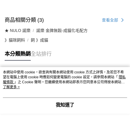
商品相關分類 (3)
查看全部
★ NULO 諾樂
諾樂 金牌無穀-成貓化毛配方
》貓咪飼料
飼 》成貓
本分類熱銷
全站排行
本網站中使用 cookie，欲查詢有關本網站使用 cookie 方式之詳情，及若您不希
熱門標籤
望在電腦上使用 cookie 時應如何變更電腦的 cookie 設定，請參閱本網站「
隱私
權條款
」之 Cookie 聲明。您繼續使用本網站即表示您同意本公司得按本網站使
用條款之 Cookie 聲明使用 cookie。
了解更多 >
我知道了