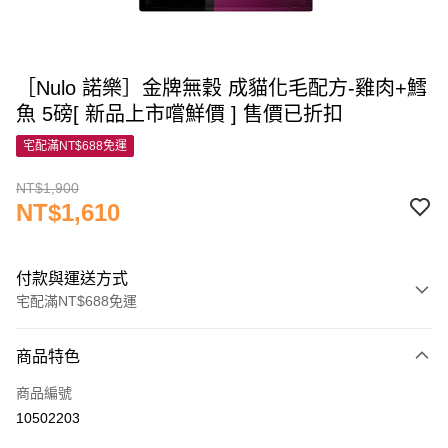
［Nulo 諾樂］金牌無穀 成貓化毛配方-雞肉+鱈
魚 5磅[ 新品上市嚐鮮價 ] 售價已折扣
宅配滿NT$688免運
NT$1,900
NT$1,610
付款與運送方式
宅配滿NT$688免運
付款方式
商品特色
信用卡一次付款
商品編號
信用卡分期付款
10502203
3 期 0 利率 每期
NT$536
21家銀行