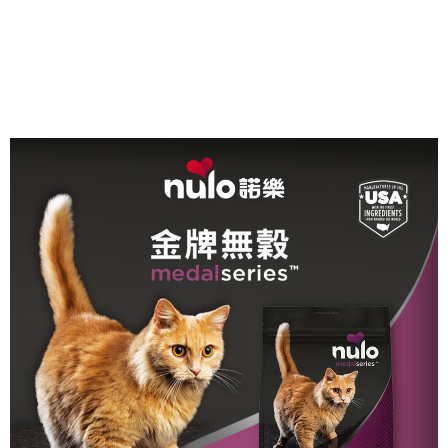
３．收到繳費通知簡訊後14天內，點擊此簡訊中的連結，可透過四大超商／
ATM／網路銀行／等多元方式進行付款，方視為交易完成。
※ 請注意：結帳手續完成當下不需立刻繳費，但若您需要取消訂單，請聯絡
購買商品的店家。未經商家同意取消之訂單仍視為有效，需透過AFTEE先享
後付繳納相關費用。
※ 交易是否成功請以「AFTEE先享後付 」之結帳頁面顯示為準，若有關於
是否繳費成功／繳費後需取消欲退款等相關疑問，請聯繫「AFTEE先享後付
客戶支援中心」
https://netprotections.freshdesk.com/support/home
【注意事項】
１．透過由恩沛科技股份有限公司提供之「AFTEE先享後付」服務完成之交
易，需依本服務之必要範圍內提供個人資料，並將交易相關給付款項請求債
權轉讓予恩沛科技股份有限公司。
２．關於個人資料處理事宜，請瀏覽以下網址：
https://aftee.tw/terms/#terms3
３．未成年的使用者請事先徵得法定代理人或監護人之同意方可使用
「AFTEE先享後付」，若未經同意申辦者引起之損失，本公司不負相關責
任。
４．使用「AFTEE先享後付」時，將依據個別帳號之用戶狀況，依本公司即
時審查核予不同之上限額度；若仍有額度不足之情形，本公司將視審查結果
請求用戶進行身份認證。
５．嚴禁一人註冊多個帳號或使用他人資訊註冊。若發現惡意使用之情形，
恩沛科技股份有限公司將有權停止該用戶之使用額度並採取法律行動。