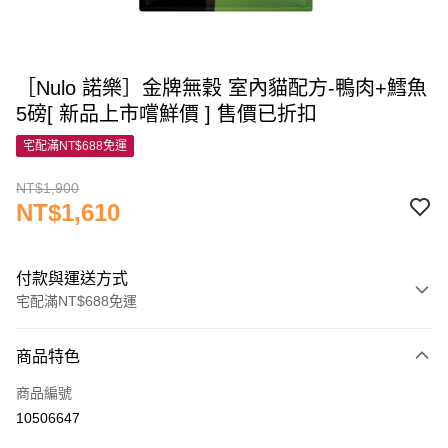
［Nulo 諾樂］金牌無穀 室內貓配方-鴨肉+鱈魚
5磅[ 新品上市嚐鮮價 ] 售價已折扣
宅配滿NT$688免運
NT$1,900
NT$1,610
付款與運送方式
宅配滿NT$688免運
付款方式
商品特色
信用卡一次付款
商品編號
信用卡分期付款
10506647
3 期 0 利率 每期
NT$536
21家銀行