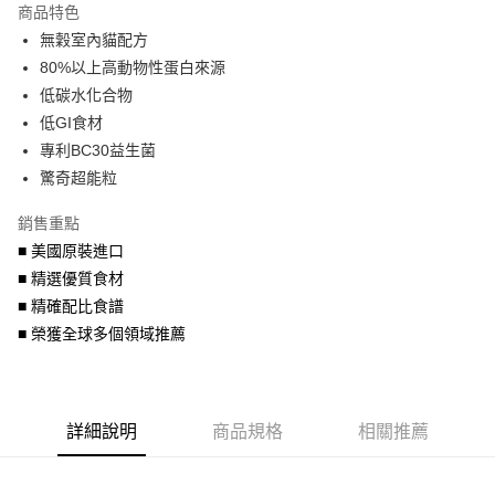
商品特色
6 期 0 利率 每期
NT$268
21家銀行
合作金庫商業銀行
第一商業銀行
無穀室內貓配方
華南商業銀行
彰化商業銀行
合作金庫商業銀行
第一商業銀行
LINE Pay
80%以上高動物性蛋白來源
上海商業儲蓄銀行
台北富邦商業銀行
華南商業銀行
彰化商業銀行
國泰世華商業銀行
兆豐國際商業銀行
低碳水化合物
Apple Pay
上海商業儲蓄銀行
台北富邦商業銀行
臺灣中小企業銀行
台中商業銀行
低GI食材
國泰世華商業銀行
兆豐國際商業銀行
匯豐（台灣）商業銀行
華泰商業銀行
街口支付
臺灣中小企業銀行
台中商業銀行
專利BC30益生菌
聯邦商業銀行
遠東國際商業銀行
匯豐（台灣）商業銀行
華泰商業銀行
驚奇超能粒
悠遊付
元大商業銀行
永豐商業銀行
聯邦商業銀行
遠東國際商業銀行
玉山商業銀行
星展（台灣）商業銀行
元大商業銀行
永豐商業銀行
銷售重點
AFTEE先享後付
台新國際商業銀行
中國信託商業銀行
玉山商業銀行
星展（台灣）商業銀行
■ 美國原裝進口
相關說明
台灣樂天信用卡公司
台新國際商業銀行
中國信託商業銀行
■ 精選優質食材
【關於「AFTEE先享後付」】
台灣樂天信用卡公司
ATM付款
AFTEE先享後付是「在收到商品之後才付款」的支付方式。 讓您購物簡單
■ 精確配比食譜
便利好安心！
■ 榮獲全球多個領域推薦
１．簡單：不需註冊會員、不需綁卡、不需儲值。
運送方式
２．便利：只要手機號碼，簡訊認證，即可結帳。
３．安心：先確認商品／服務後，再付款。
宅配運費
每筆NT$120，滿NT$688(含以上)免運費
【「AFTEE先享後付」結帳流程】
詳細說明
商品規格
相關推薦
１．於結帳方式選擇「AFTEE先享後付」後，將跳轉至「AFTEE先享後付」
結帳頁面，進行簡訊認證並確認金額後，即可完成結帳。
２．訂單成立數日內，您將收到繳費通知簡訊。