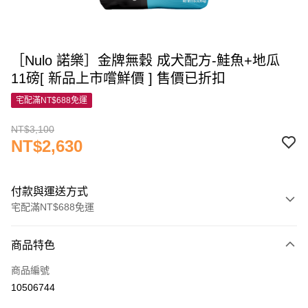
［Nulo 諾樂］金牌無穀 成犬配方-鮭魚+地瓜
11磅[ 新品上市嚐鮮價 ] 售價已折扣
宅配滿NT$688免運
NT$3,100
NT$2,630
付款與運送方式
宅配滿NT$688免運
付款方式
商品特色
信用卡一次付款
商品編號
信用卡分期付款
10506744
3 期 0 利率 每期
NT$876
21家銀行