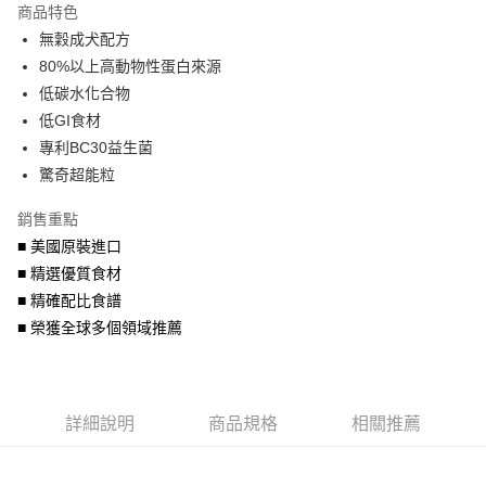
商品特色
6 期 0 利率 每期
NT$438
21家銀行
合作金庫商業銀行
第一商業銀行
無穀成犬配方
華南商業銀行
彰化商業銀行
合作金庫商業銀行
第一商業銀行
LINE Pay
80%以上高動物性蛋白來源
上海商業儲蓄銀行
台北富邦商業銀行
華南商業銀行
彰化商業銀行
國泰世華商業銀行
兆豐國際商業銀行
低碳水化合物
Apple Pay
上海商業儲蓄銀行
台北富邦商業銀行
臺灣中小企業銀行
台中商業銀行
低GI食材
國泰世華商業銀行
兆豐國際商業銀行
匯豐（台灣）商業銀行
華泰商業銀行
街口支付
臺灣中小企業銀行
台中商業銀行
專利BC30益生菌
聯邦商業銀行
遠東國際商業銀行
匯豐（台灣）商業銀行
華泰商業銀行
驚奇超能粒
悠遊付
元大商業銀行
永豐商業銀行
聯邦商業銀行
遠東國際商業銀行
玉山商業銀行
星展（台灣）商業銀行
元大商業銀行
永豐商業銀行
銷售重點
AFTEE先享後付
台新國際商業銀行
中國信託商業銀行
玉山商業銀行
星展（台灣）商業銀行
■ 美國原裝進口
相關說明
台灣樂天信用卡公司
台新國際商業銀行
中國信託商業銀行
■ 精選優質食材
【關於「AFTEE先享後付」】
台灣樂天信用卡公司
ATM付款
AFTEE先享後付是「在收到商品之後才付款」的支付方式。 讓您購物簡單
■ 精確配比食譜
便利好安心！
■ 榮獲全球多個領域推薦
１．簡單：不需註冊會員、不需綁卡、不需儲值。
運送方式
２．便利：只要手機號碼，簡訊認證，即可結帳。
３．安心：先確認商品／服務後，再付款。
宅配運費
每筆NT$120，滿NT$688(含以上)免運費
【「AFTEE先享後付」結帳流程】
詳細說明
商品規格
相關推薦
１．於結帳方式選擇「AFTEE先享後付」後，將跳轉至「AFTEE先享後付」
結帳頁面，進行簡訊認證並確認金額後，即可完成結帳。
２．訂單成立數日內，您將收到繳費通知簡訊。