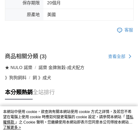
保存期限
20個月
原產地
美國
客服
商品相關分類 (3)
查看全部
★ NULO 諾樂
諾樂 金牌無穀-成犬配方
》狗狗飼料
飼 》成犬
本分類熱銷
全站排行
本網站中使用 cookie，欲查詢有關本網站使用 cookie 方式之詳情，及若您不希
熱門標籤
望在電腦上使用 cookie 時應如何變更電腦的 cookie 設定，請參閱本網站「
隱私
權條款
」之 Cookie 聲明。您繼續使用本網站即表示您同意本公司得按本網站使
用條款之 Cookie 聲明使用 cookie。
了解更多 >