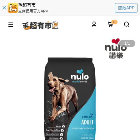
毛超有市
開啟APP
立刻使用官方APP
0
1
/
1