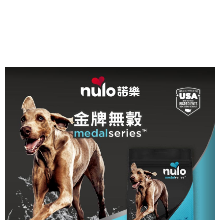
３．收到繳費通知簡訊後14天內，點擊此簡訊中的連結，可透過四大超商／
ATM／網路銀行／等多元方式進行付款，方視為交易完成。
※ 請注意：結帳手續完成當下不需立刻繳費，但若您需要取消訂單，請聯絡
購買商品的店家。未經商家同意取消之訂單仍視為有效，需透過AFTEE先享
後付繳納相關費用。
※ 交易是否成功請以「AFTEE先享後付 」之結帳頁面顯示為準，若有關於
是否繳費成功／繳費後需取消欲退款等相關疑問，請聯繫「AFTEE先享後付
客戶支援中心」
https://netprotections.freshdesk.com/support/home
【注意事項】
１．透過由恩沛科技股份有限公司提供之「AFTEE先享後付」服務完成之交
易，需依本服務之必要範圍內提供個人資料，並將交易相關給付款項請求債
權轉讓予恩沛科技股份有限公司。
２．關於個人資料處理事宜，請瀏覽以下網址：
https://aftee.tw/terms/#terms3
３．未成年的使用者請事先徵得法定代理人或監護人之同意方可使用
「AFTEE先享後付」，若未經同意申辦者引起之損失，本公司不負相關責
任。
４．使用「AFTEE先享後付」時，將依據個別帳號之用戶狀況，依本公司即
時審查核予不同之上限額度；若仍有額度不足之情形，本公司將視審查結果
請求用戶進行身份認證。
５．嚴禁一人註冊多個帳號或使用他人資訊註冊。若發現惡意使用之情形，
恩沛科技股份有限公司將有權停止該用戶之使用額度並採取法律行動。