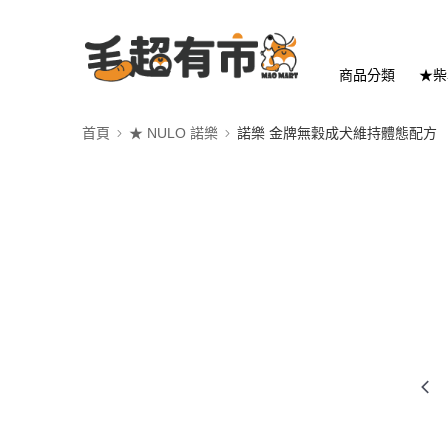
商品分類
★柴
首頁
★ NULO 諾樂
諾樂 金牌無穀成犬維持體態配方