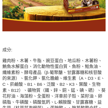
成分:
雞肉粉、木薯、牛脂、豌豆蛋白、地瓜粉、木薯粉、
鮪魚水解蛋白、消化動物性蛋白質、魚粉、鮭魚油、
纖維素粉、酵母產品（β-葡聚醣、甘露寡糖和核苷酸
的來源）、氯化鉀、氯化膽鹼、維生素（A、D3、E、
C、菸鹼酸、B1、B6、泛酸、B2、K3、葉酸、生物
素、B12）、礦物質（鐵、鋅、銅、錳、碘、硒）、葵
花籽油、海藻粉、全蛋粉、洋車前子殼、菜籽油、卵
磷脂、牛磺酸、磷酸氫鈣、L-賴胺酸、甘露寡糖、益
生菌（枯草芽孢桿菌）、蛋胺酸、、胺基酸螯合錳、