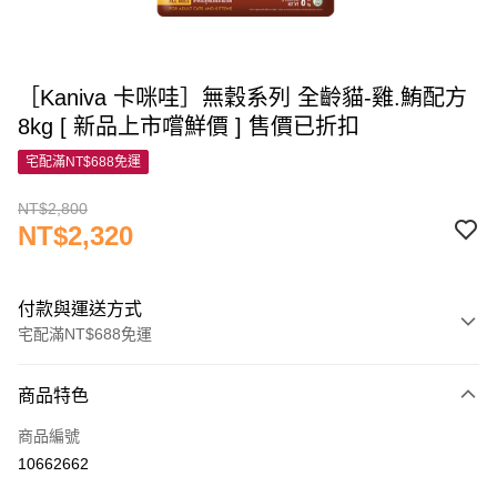
［Kaniva 卡咪哇］無穀系列 全齡貓-雞.鮪配方
8kg [ 新品上市嚐鮮價 ] 售價已折扣
宅配滿NT$688免運
NT$2,800
NT$2,320
付款與運送方式
宅配滿NT$688免運
付款方式
商品特色
信用卡一次付款
商品編號
信用卡分期付款
10662662
3 期 0 利率 每期
NT$773
21家銀行