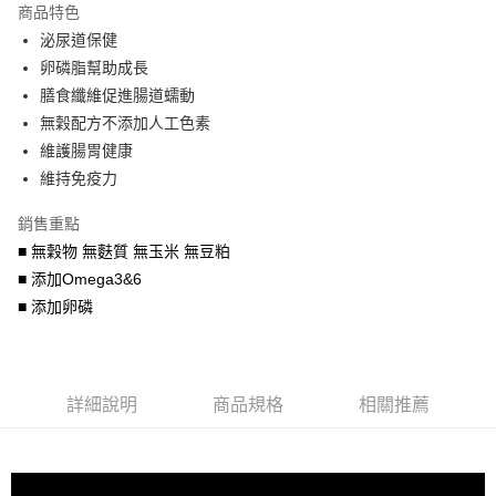
商品特色
6 期 0 利率 每期
NT$386
21家銀行
合作金庫商業銀行
第一商業銀行
泌尿道保健
華南商業銀行
彰化商業銀行
合作金庫商業銀行
第一商業銀行
LINE Pay
卵磷脂幫助成長
上海商業儲蓄銀行
台北富邦商業銀行
華南商業銀行
彰化商業銀行
國泰世華商業銀行
兆豐國際商業銀行
膳食纖維促進腸道蠕動
Apple Pay
上海商業儲蓄銀行
台北富邦商業銀行
臺灣中小企業銀行
台中商業銀行
無穀配方不添加人工色素
國泰世華商業銀行
兆豐國際商業銀行
匯豐（台灣）商業銀行
華泰商業銀行
街口支付
臺灣中小企業銀行
台中商業銀行
維護腸胃健康
聯邦商業銀行
遠東國際商業銀行
匯豐（台灣）商業銀行
華泰商業銀行
維持免疫力
悠遊付
元大商業銀行
永豐商業銀行
聯邦商業銀行
遠東國際商業銀行
玉山商業銀行
星展（台灣）商業銀行
元大商業銀行
永豐商業銀行
銷售重點
AFTEE先享後付
台新國際商業銀行
中國信託商業銀行
玉山商業銀行
星展（台灣）商業銀行
■ 無穀物 無麩質 無玉米 無豆粕
相關說明
台灣樂天信用卡公司
台新國際商業銀行
中國信託商業銀行
■ 添加Omega3&6
【關於「AFTEE先享後付」】
台灣樂天信用卡公司
ATM付款
AFTEE先享後付是「在收到商品之後才付款」的支付方式。 讓您購物簡單
■ 添加卵磷
便利好安心！
１．簡單：不需註冊會員、不需綁卡、不需儲值。
運送方式
２．便利：只要手機號碼，簡訊認證，即可結帳。
３．安心：先確認商品／服務後，再付款。
宅配運費
詳細說明
商品規格
相關推薦
每筆NT$120，滿NT$688(含以上)免運費
【「AFTEE先享後付」結帳流程】
１．於結帳方式選擇「AFTEE先享後付」後，將跳轉至「AFTEE先享後付」
結帳頁面，進行簡訊認證並確認金額後，即可完成結帳。
２．訂單成立數日內，您將收到繳費通知簡訊。