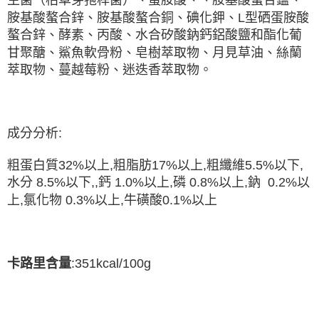
胺基酸螯合鋅、胺基酸螯合銅、碘化鉀、L型硒蛋胺酸
螯合鋅、酵素、丙酸、水合矽酸鈉鈣鋁酸鹽和酯化葡
甘聚醣、鯊魚軟骨粉、皂樹萃取物、月見草油、絲蘭
萃取物、蔓越莓粉、迷迭香萃取物
。
成分分析:
粗蛋白質32%以上,粗脂肪17%以上,粗纖維5.5%以下,
水分 8.5%以下,,鈣 1.0%以上,磷 0.8%以上,鈉 0.2%以
上,氯化物 0.3%以上,牛磺酸0.1%以上
:
351kcal/100g
卡路里含量