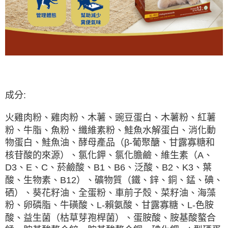
成分:
火雞肉粉、雞肉粉、木薯、豌豆蛋白、木薯粉、紅薯
粉、牛脂、魚粉、纖維素粉、鮭魚水解蛋白、消化動
物蛋白、鮭魚油、酵母產品（β-葡聚醣、甘露寡糖和
核苷酸的來源）、氯化鉀、氯化膽鹼、維生素（A、
D3、E、C、菸鹼酸、B1、B6、泛酸、B2、K3、葉
酸、生物素、B12）、礦物質（鐵、鋅、銅、錳、碘、
硒）、葵花籽油、全蛋粉、車前子殼、菜籽油、海藻
粉、卵磷脂、牛磺酸、L-賴氨酸、甘露寡糖、L-色胺
酸、益生菌（枯草芽孢桿菌）、蛋胺酸、胺基酸螯合