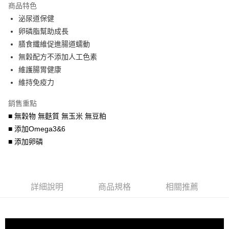
商品特色
6 期 0 利率 每期
NT$386
21家銀行
合作金庫商業銀行
第一商業銀行
泌尿道保健
華南商業銀行
彰化商業銀行
合作金庫商業銀行
第一商業銀行
LINE Pay
卵磷脂幫助成長
上海商業儲蓄銀行
台北富邦商業銀行
華南商業銀行
彰化商業銀行
國泰世華商業銀行
兆豐國際商業銀行
膳食纖維促進腸道蠕動
Apple Pay
上海商業儲蓄銀行
台北富邦商業銀行
臺灣中小企業銀行
台中商業銀行
無穀配方不添加人工色素
國泰世華商業銀行
兆豐國際商業銀行
匯豐（台灣）商業銀行
華泰商業銀行
街口支付
臺灣中小企業銀行
台中商業銀行
維護腸胃健康
聯邦商業銀行
遠東國際商業銀行
匯豐（台灣）商業銀行
華泰商業銀行
維持免疫力
悠遊付
元大商業銀行
永豐商業銀行
聯邦商業銀行
遠東國際商業銀行
玉山商業銀行
星展（台灣）商業銀行
元大商業銀行
永豐商業銀行
銷售重點
AFTEE先享後付
台新國際商業銀行
中國信託商業銀行
玉山商業銀行
星展（台灣）商業銀行
■ 無穀物 無麩質 無玉米 無豆粕
相關說明
台灣樂天信用卡公司
台新國際商業銀行
中國信託商業銀行
■ 添加Omega3&6
【關於「AFTEE先享後付」】
台灣樂天信用卡公司
ATM付款
AFTEE先享後付是「在收到商品之後才付款」的支付方式。 讓您購物簡單
■ 添加卵磷
便利好安心！
１．簡單：不需註冊會員、不需綁卡、不需儲值。
運送方式
２．便利：只要手機號碼，簡訊認證，即可結帳。
３．安心：先確認商品／服務後，再付款。
宅配運費
詳細說明
商品規格
相關推薦
每筆NT$120，滿NT$688(含以上)免運費
【「AFTEE先享後付」結帳流程】
１．於結帳方式選擇「AFTEE先享後付」後，將跳轉至「AFTEE先享後付」
結帳頁面，進行簡訊認證並確認金額後，即可完成結帳。
２．訂單成立數日內，您將收到繳費通知簡訊。