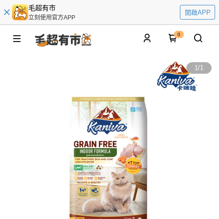
毛超有市
開啟APP
立刻使用官方APP
0
1
/
1