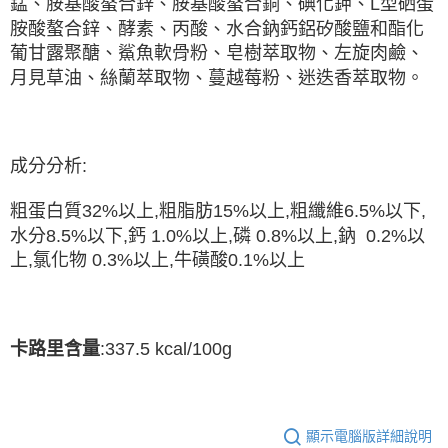
錳、胺基酸螯合鋅、胺基酸螯合銅、碘化鉀、L型硒蛋
胺酸螯合鋅、酵素、丙酸、水合鈉鈣​​鋁矽酸鹽和酯化
葡甘露聚醣、鯊魚軟骨粉、皂樹萃取物、左旋肉鹼、
月見草油、絲蘭萃取物、蔓越莓粉、迷迭香萃取物
。
成分分析:
粗蛋白質32%以上,粗脂肪15%以上,粗纖維6.5%以下,
水分8.5%以下,鈣 1.0%以上,磷 0.8%以上,鈉 0.2%以
上,氯化物 0.3%以上,牛磺酸0.1%以上
:
337.5 kcal/100g
卡路里含量
顯示電腦版詳細說明