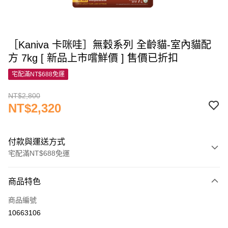
［Kaniva 卡咪哇］無穀系列 全齡貓-室內貓配
方 7kg [ 新品上市嚐鮮價 ] 售價已折扣
宅配滿NT$688免運
NT$2,800
NT$2,320
付款與運送方式
宅配滿NT$688免運
付款方式
商品特色
信用卡一次付款
商品編號
信用卡分期付款
10663106
3 期 0 利率 每期
NT$773
21家銀行