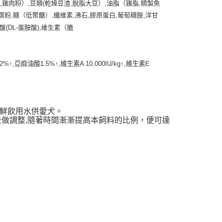
粉
,
雞肉粉）
,
豆類
(
乾燥豆渣
,
脫脂大豆）
,
油脂（雞脂
,
精製魚
依本服務之必要範圍內提供個人資料，並將交易相關給付款項請
讓予恩沛科技股份有限公司。
蓿粉
,
糖（低聚醣）
,
纖維素
,
沸石
,
膠原蛋白
,
葡萄糖胺
,
洋甘
個人資料處理事宜，請瀏覽以下網址：
酸
(DL-
蛋胺酸
),
維生素（膽
ee.tw/terms/#terms3
年的使用者請事先徵得法定代理人或監護人之同意方可使用
E先享後付」，若未經同意申辦者引起之損失，本公司不負相關責
.2%
↑
,
亞麻油酸
1.5%
↑
,
維生素
A 10,000IU/kg
↑
,
維生素
E
AFTEE先享後付」時，將依據個別帳號之用戶狀況，依本公司
核予不同之上限額度；若仍有額度不足之情形，本公司將視審查
用戶進行身份認證。
一人註冊多個帳號或使用他人資訊註冊。若發現惡意使用之情
科技股份有限公司將有權停止該用戶之使用額度並採取法律行
鮮飲用水供愛犬。
去做調整,隨著時間漸漸提高本飼料的比例，便可達