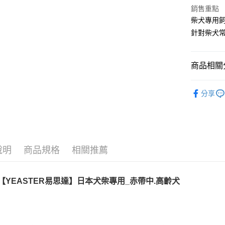
玉山商
元大商
AFTEE先
銷售重點
台新國
玉山商
相關說明
柴犬專用
台灣樂
台新國
【關於「A
針對柴犬
台灣樂
ATM付款
AFTEE
便利好安
１．簡單
商品相關分
２．便利
運送方式
３．安心
★ YEAS
宅配運費
【「AFT
分享
每筆NT$1
１．於結帳
付」結帳
２．訂單
３．收到繳
／ATM／
※ 請注意
說明
商品規格
相關推薦
絡購買商品
先享後付
※ 交易是
日本犬柴專用
_
赤帶中
.
高齡犬
【YEASTER易思達】
是否繳費成
付客戶支
【注意事
１．透過由