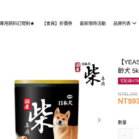
專用飼料訂閱制★
【會員】折價券
最新限時活動
品牌列表
【YE
齡犬 5k
宅配滿NT$
NT$1,200
NT$9
數量