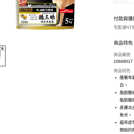
付款與運
宅配滿NT$
付款方式
商品特色
信用卡一
商品編號
10668017
信用卡分
商品特色
3 期 
隨著年
6 期 
合作金
白。
華南商
脂肪酸
合作金
LINE Pay
上海商
華南商
脂肪酸
國泰世
Apple Pay
上海商
皮膚炎
臺灣中
國泰世
柴犬。
匯豐（
街口支付
臺灣中
聯邦商
癡呆症
匯豐（
悠遊付
元大商
開始的
聯邦商