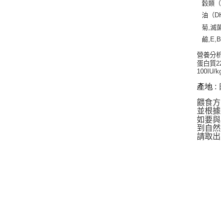
穀類
油（
D
菊
,
滅
鹼
,E,
營養分
蛋白質
2
100IU/k
產地
:
餵食方
並根據
如要與
到自然
請取出