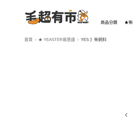
商品分類
★柴
首頁
★ YEASTER易思達
YES 》柴飼料