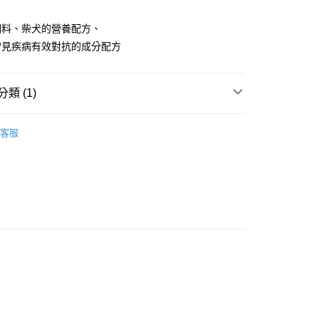
業銀行
星展（台灣）商業銀行
業銀行
永豐商業銀行
享後付
際商業銀行
中國信託商業銀行
業銀行
星展（台灣）商業銀行
飼料、柴犬的營養配方、
天信用卡公司
際商業銀行
中國信託商業銀行
FTEE先享後付」】
常見疾病有效對抗的成分配方
天信用卡公司
先享後付是「在收到商品之後才付款」的支付方式。 讓您購物簡單
心！
：不需註冊會員、不需綁卡、不需儲值。
類 (1)
：只要手機號碼，簡訊認證，即可結帳。
：先確認商品／服務後，再付款。
TER易思達
YES 》柴飼料
EE先享後付」結帳流程】
客服
20，滿NT$688(含以上)免運費
方式選擇「AFTEE先享後付」後，將跳轉至「AFTEE先享後
頁面，進行簡訊認證並確認金額後，即可完成結帳。
成立數日內，您將收到繳費通知簡訊。
費通知簡訊後14天內，點擊此簡訊中的連結，可透過四大超商
網路銀行／等多元方式進行付款，方視為交易完成。
：結帳手續完成當下不需立刻繳費，但若您需要取消訂單，請聯
的店家。未經商家同意取消之訂單仍視為有效，需透過AFTEE
繳納相關費用。
否成功請以「AFTEE先享後付 」之結帳頁面顯示為準，若有關於
功／繳費後需取消欲退款等相關疑問，請聯繫「AFTEE先享後
援中心」
https://netprotections.freshdesk.com/support/home
項】
恩沛科技股份有限公司提供之「AFTEE先享後付」服務完成之