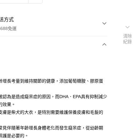
送方式
688免運
清除
紀錄
次付款
期付款
0 利率 每期
NT$310
21家銀行
齡增長考量到維持關節的健康，添加葡萄糖胺、膠原蛋
0 利率 每期
NT$155
21家銀行
庫商業銀行
第一商業銀行
業銀行
彰化商業銀行
被認為是造成癡呆症的原因，而DHA．EPA具有抑制減少
庫商業銀行
第一商業銀行
業儲蓄銀行
台北富邦商業銀行
業銀行
彰化商業銀行
的效果。
華商業銀行
兆豐國際商業銀行
業儲蓄銀行
台北富邦商業銀行
皮膚是柴犬的大衣，是特別需要維護保養皮膚和毛髮的
小企業銀行
台中商業銀行
華商業銀行
兆豐國際商業銀行
台灣）商業銀行
華泰商業銀行
小企業銀行
台中商業銀行
業銀行
遠東國際商業銀行
常見伴隨著年齡增長身體老化而發生癡呆症，從幼齡期
台灣）商業銀行
華泰商業銀行
業銀行
永豐商業銀行
照護是必要的。
業銀行
遠東國際商業銀行