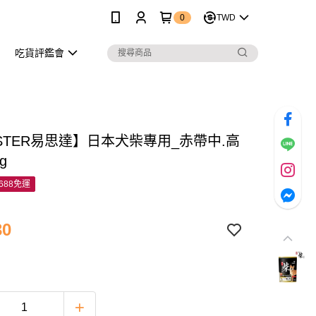
0
TWD
吃貨評鑑會
ASTER易思達】日本犬柴專用_赤帶中.高
g
688免運
30