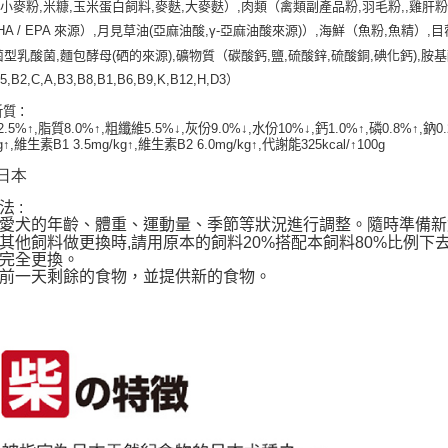
（小麥粉
,
米糠
,
玉米蛋白飼料
,
麥麩
,
大麥麩）
,
肉類（禽類副產品粉
,
羽毛粉
,,
雞肝
交易，需
求債權轉
HA / EPA
來源）
,
月見草油
(
亞麻油酸
,
γ
-
亞麻油酸來源
)
）
,
海鮮（魚粉
,
魚精）
,
目
２．關於
菌型乳酸菌
,
麵包酵母
(
硒的來源
),
礦物質（碳酸鈣
,
鹽
,
硫酸鋅
,
硫酸銅
,
碘化鈣
),
胺基
https://aft
３．未成
B5,B2,C,A,B3,B8,B1,B6,B9,K,B12,H,D3
）
「AFTE
:
析質
任。
2.5%
↑
,
脂質
8.0%
↑
,
粗纖維
5.5%
↓
,
灰份
9.0%
↓
,
水份
10%
↓
,
鈣
1.0%
↑
,
磷
0.8%
↑
,
鈉
0
４．使用「
g
↑
,
維生素
B1 3.5mg/kg
↑
,
維生素
B2 6.0mg/kg
↑
,
代謝能
325kcal/
↑
100g
即時審查
結果請求
 日本
５．嚴禁
形，恩沛
:
法
動。
隨時準備新
愛犬的年齡、體重、運動量、季節等狀況進行調整。
其他飼料做更換時,請用原本的飼料20%搭配本飼料80%比例下
完全更換。
前一天剩餘的食物，並提供新的食物。