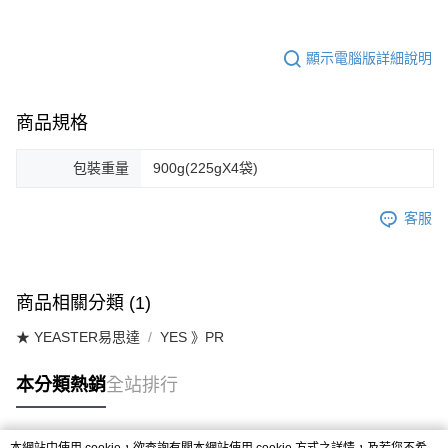
7-11取貨付款
結帳頁面，進行簡訊認證並確認金額後，即可完成結帳。
２．訂單成立數日內，您將收到繳費通知簡訊。
每筆NT$65
３．收到繳費通知簡訊後14天內，點擊此簡訊中的連結，可透過四大超商／
ATM／網路銀行／等多元方式進行付款，方視為交易完成。
顯示電腦版詳細說明
宅配運費
※ 請注意：結帳手續完成當下不需立刻繳費，但若您需要取消訂單，請聯絡
每筆NT$120，滿NT$688(含以上)免運費
購買商品的店家。未經商家同意取消之訂單仍視為有效，需透過AFTEE先享
後付繳納相關費用。
商品規格
※ 交易是否成功請以「AFTEE先享後付 」之結帳頁面顯示為準，若有關於
是否繳費成功／繳費後需取消欲退款等相關疑問，請聯繫「AFTEE先享後付
客戶支援中心」
https://netprotections.freshdesk.com/support/home
包裝重量
900g(225gX4袋)
【注意事項】
客服
１．透過由恩沛科技股份有限公司提供之「AFTEE先享後付」服務完成之交
易，需依本服務之必要範圍內提供個人資料，並將交易相關給付款項請求債
權轉讓予恩沛科技股份有限公司。
２．關於個人資料處理事宜，請瀏覽以下網址：
https://aftee.tw/terms/#terms3
商品相關分類 (1)
３．未成年的使用者請事先徵得法定代理人或監護人之同意方可使用
「AFTEE先享後付」，若未經同意申辦者引起之損失，本公司不負相關責
★ YEASTER易思達
YES 》PR
任。
４．使用「AFTEE先享後付」時，將依據個別帳號之用戶狀況，依本公司即
時審查核予不同之上限額度；若仍有額度不足之情形，本公司將視審查結果
本分類熱銷
全站排行
請求用戶進行身份認證。
５．嚴禁一人註冊多個帳號或使用他人資訊註冊。若發現惡意使用之情形，
恩沛科技股份有限公司將有權停止該用戶之使用額度並採取法律行動。