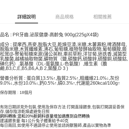
6 期 0 利率 每期
NT$69
21家銀行
合作金庫商業銀行
第一商業銀行
華南商業銀行
彰化商業銀行
合作金庫商業銀行
第一商業銀行
超商取貨付款
詳細說明
商品規格
相關推薦
上海商業儲蓄銀行
台北富邦商業銀行
華南商業銀行
彰化商業銀行
國泰世華商業銀行
兆豐國際商業銀行
LINE Pay
上海商業儲蓄銀行
台北富邦商業銀行
臺灣中小企業銀行
台中商業銀行
國泰世華商業銀行
兆豐國際商業銀行
品名
:
PR牙齒.泌尿健康-高齡兔 900g(225gX4袋)
匯豐（台灣）商業銀行
華泰商業銀行
Apple Pay
臺灣中小企業銀行
台中商業銀行
聯邦商業銀行
遠東國際商業銀行
成分
:
提摩西,燕麥,脫脂大豆,乾燥豆渣,米糠,木薯澱粉,啤酒酵母,
匯豐（台灣）商業銀行
華泰商業銀行
街口支付
元大商業銀行
永豐商業銀行
脫脂米糠,木質纖維素,沸石,葡萄糖,植物發酵抽取物,葡萄糖胺,姬
聯邦商業銀行
遠東國際商業銀行
松茸(β-聚葡萄糖來源)蒲公英粉,車前草粉,洋甘菊,迷迭香,滅菌型
玉山商業銀行
星展（台灣）商業銀行
元大商業銀行
永豐商業銀行
乳酸菌,越橘抽取物菌,礦物質（鹽,碳酸鈣,硫酸鋅,硫酸銅,硫酸鈷,
悠遊付
台新國際商業銀行
中國信託商業銀行
玉山商業銀行
星展（台灣）商業銀行
碘化鈣）,氨基酸（DL-蛋氨酸,L-色氨酸）,維生素（膽
台灣樂天信用卡公司
鹼,B3,C,E,B5,B6,A,B 2,葉酸,D 3 )
台新國際商業銀行
中國信託商業銀行
AFTEE先享後付
台灣樂天信用卡公司
相關說明
營養分析質
:
蛋白質13.5%↑,脂質2.5%↑,粗纖維21.0%↓,灰份
9.0%↓,水份10.0%↓,鈣0.5%↑,磷0.3%↑,代謝能260kcal/100g↑
【關於「AFTEE先享後付」】
ATM付款
AFTEE先享後付是「在收到商品之後才付款」的支付方式。 讓您購物簡單
保存期限 : 18個月
便利好安心！
１．簡單：不需註冊會員、不需綁卡、不需儲值。
運送方式
２．便利：只要手機號碼，簡訊認證，即可結帳。
有效日期詳見外包裝
,
使用及保存方法
:
打開直接餵食
,
包裝打開請妥善保
３．安心：先確認商品／服務後，再付款。
全家取貨付款
存
,
儲存陰涼乾燥處避免日照
飼料轉換
:
混和
20%
新飼料逐量增加適應到自然轉換
每筆NT$65
【「AFTEE先享後付」結帳流程】
建議餵食量
:
每
1
公斤兔子體重給予
40
克
１．於結帳方式選擇「AFTEE先享後付」後，將跳轉至「AFTEE先享後付」
每日兩回
,
如使用不適請停止使用並諮詢獸醫師
,
產品以實物為準