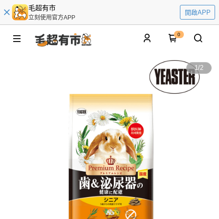
毛超有市
開啟APP
立刻使用官方APP
0
1
/
2