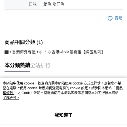
口味
鮪魚.吻仔魚
客服
商品相關分類 (1)
▇✈香港海外專區✈✈️
✈️香港-Aixia愛喜雅【純缶系列】
本分類熱銷
全站排行
本網站中使用 cookie，欲查詢有關本網站使用 cookie 方式之詳情，及若您不希
熱門標籤
望在電腦上使用 cookie 時應如何變更電腦的 cookie 設定，請參閱本網站「
隱私
權條款
」之 Cookie 聲明。您繼續使用本網站即表示您同意本公司得按本網站使
用條款之 Cookie 聲明使用 cookie。
了解更多 >
我知道了