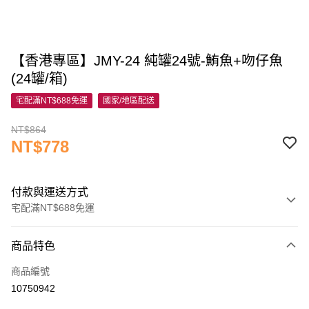
【香港專區】JMY-24 純罐24號-鮪魚+吻仔魚
(24罐/箱)
宅配滿NT$688免運
國家/地區配送
NT$864
NT$778
付款與運送方式
宅配滿NT$688免運
付款方式
商品特色
信用卡一次付款
商品編號
信用卡分期付款
10750942
3 期 0 利率 每期
NT$259
21家銀行