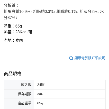
３．收到繳費通知簡訊後14天內，點擊此簡訊中的連結，可透過四大超商／
ATM／網路銀行／等多元方式進行付款，方視為交易完成。
分析質：
※ 請注意：結帳手續完成當下不需立刻繳費，但若您需要取消訂單，請聯絡
粗蛋白質10.9%↑ 粗脂肪0.3%↑ 粗纖維0.1%↓ 粗灰分2%↓ 水
購買商品的店家。未經商家同意取消之訂單仍視為有效，需透過AFTEE先享
分87%↓
後付繳納相關費用。
※ 交易是否成功請以「AFTEE先享後付 」之結帳頁面顯示為準，若有關於
淨重：65g
是否繳費成功／繳費後需取消欲退款等相關疑問，請聯繫「AFTEE先享後付
客戶支援中心」
https://netprotections.freshdesk.com/support/home
熱量：28Kcal/罐
【注意事項】
產地：泰國
１．透過由恩沛科技股份有限公司提供之「AFTEE先享後付」服務完成之交
易，需依本服務之必要範圍內提供個人資料，並將交易相關給付款項請求債
權轉讓予恩沛科技股份有限公司。
２．關於個人資料處理事宜，請瀏覽以下網址：
顯示電腦版詳細說明
https://aftee.tw/terms/#terms3
３．未成年的使用者請事先徵得法定代理人或監護人之同意方可使用
「AFTEE先享後付」，若未經同意申辦者引起之損失，本公司不負相關責
商品規格
任。
４．使用「AFTEE先享後付」時，將依據個別帳號之用戶狀況，依本公司即
時審查核予不同之上限額度；若仍有額度不足之情形，本公司將視審查結果
箱入數
24罐
請求用戶進行身份認證。
５．嚴禁一人註冊多個帳號或使用他人資訊註冊。若發現惡意使用之情形，
保存期限
3年
恩沛科技股份有限公司將有權停止該用戶之使用額度並採取法律行動。
產品重量
65g