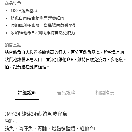
商品特色
6 期 0 利率 每期
NT$129
21家銀行
合作金庫商業銀行
第一商業銀行
100%鮪魚基底
華南商業銀行
彰化商業銀行
合作金庫商業銀行
第一商業銀行
LINE Pay
鮪魚白肉結合鮪魚高營養紅肉
上海商業儲蓄銀行
台北富邦商業銀行
華南商業銀行
彰化商業銀行
國泰世華商業銀行
兆豐國際商業銀行
添加奧利多寡醣，增進腸內菌叢平衡
Apple Pay
上海商業儲蓄銀行
台北富邦商業銀行
臺灣中小企業銀行
台中商業銀行
添加維他命E，幫助維持自然免疫力
國泰世華商業銀行
兆豐國際商業銀行
匯豐（台灣）商業銀行
華泰商業銀行
街口支付
臺灣中小企業銀行
台中商業銀行
聯邦商業銀行
遠東國際商業銀行
銷售重點
匯豐（台灣）商業銀行
華泰商業銀行
悠遊付
元大商業銀行
永豐商業銀行
結合鮪魚白肉和營養價值高的紅肉，百分百鮪魚基底，鬆軟魚片凍
聯邦商業銀行
遠東國際商業銀行
玉山商業銀行
星展（台灣）商業銀行
元大商業銀行
永豐商業銀行
狀質地讓貓咪易入口，並添加維他命E，維持自然免疫力，多吃魚不
AFTEE先享後付
台新國際商業銀行
中國信託商業銀行
玉山商業銀行
星展（台灣）商業銀行
怕，跟黃脂症維持距離。
相關說明
台灣樂天信用卡公司
台新國際商業銀行
中國信託商業銀行
【關於「AFTEE先享後付」】
台灣樂天信用卡公司
ATM付款
AFTEE先享後付是「在收到商品之後才付款」的支付方式。 讓您購物簡單
便利好安心！
１．簡單：不需註冊會員、不需綁卡、不需儲值。
運送方式
詳細說明
商品規格
相關推薦
２．便利：只要手機號碼，簡訊認證，即可結帳。
３．安心：先確認商品／服務後，再付款。
宅配運費
每筆NT$120，滿NT$688(含以上)免運費
【「AFTEE先享後付」結帳流程】
JMY-24 純罐24號-鮪魚 吻仔魚
１．於結帳方式選擇「AFTEE先享後付」後，將跳轉至「AFTEE先享後付」
原料：
香港地區
查看運費
結帳頁面，進行簡訊認證並確認金額後，即可完成結帳。
２．訂單成立數日內，您將收到繳費通知簡訊。
鮪魚、吻仔魚、寡醣、增黏多醣類、維他命E