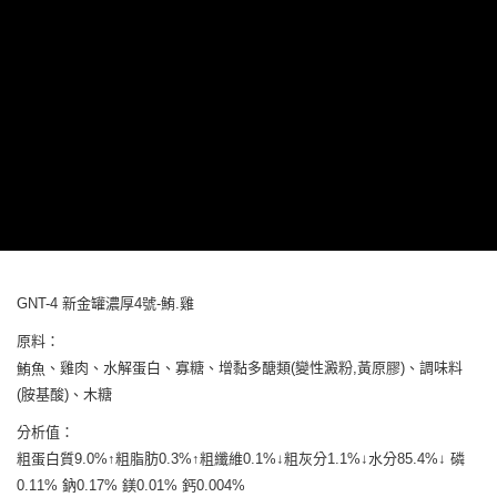
３．收到繳費通知簡訊後14天內，點擊此簡訊中的連結，可透過四大超商／
ATM／網路銀行／等多元方式進行付款，方視為交易完成。
※ 請注意：結帳手續完成當下不需立刻繳費，但若您需要取消訂單，請聯絡
購買商品的店家。未經商家同意取消之訂單仍視為有效，需透過AFTEE先享
後付繳納相關費用。
※ 交易是否成功請以「AFTEE先享後付 」之結帳頁面顯示為準，若有關於
是否繳費成功／繳費後需取消欲退款等相關疑問，請聯繫「AFTEE先享後付
客戶支援中心」
https://netprotections.freshdesk.com/support/home
【注意事項】
１．透過由恩沛科技股份有限公司提供之「AFTEE先享後付」服務完成之交
易，需依本服務之必要範圍內提供個人資料，並將交易相關給付款項請求債
權轉讓予恩沛科技股份有限公司。
２．關於個人資料處理事宜，請瀏覽以下網址：
https://aftee.tw/terms/#terms3
３．未成年的使用者請事先徵得法定代理人或監護人之同意方可使用
GNT-4 新金罐濃厚4號-鮪.雞
「AFTEE先享後付」，若未經同意申辦者引起之損失，本公司不負相關責
原料：
任。
４．使用「AFTEE先享後付」時，將依據個別帳號之用戶狀況，依本公司即
、雞肉、水解蛋白、寡糖、增黏多醣類(變性澱粉,黃原膠)、調味料
鮪魚
時審查核予不同之上限額度；若仍有額度不足之情形，本公司將視審查結果
(胺基酸)、木糖
請求用戶進行身份認證。
５．嚴禁一人註冊多個帳號或使用他人資訊註冊。若發現惡意使用之情形，
分析值：
恩沛科技股份有限公司將有權停止該用戶之使用額度並採取法律行動。
粗蛋白質9.0%↑粗脂肪0.3%↑粗纖維0.1%↓粗灰分1.1%↓水分85.4%↓ 磷
0.11% 鈉0.17% 鎂0.01% 鈣0.004%