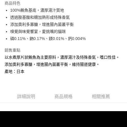
商品特色
6 期 0 利率 每期
NT$176
21家銀行
合作金庫商業銀行
第一商業銀行
100%鮪魚基底，濃厚湯汁質地
華南商業銀行
彰化商業銀行
合作金庫商業銀行
第一商業銀行
LINE Pay
透過胺基酸和糖加熱形成特殊香氣
上海商業儲蓄銀行
台北富邦商業銀行
華南商業銀行
彰化商業銀行
國泰世華商業銀行
兆豐國際商業銀行
添加奧利多寡醣，增進腸內菌叢平衡
Apple Pay
上海商業儲蓄銀行
台北富邦商業銀行
臺灣中小企業銀行
台中商業銀行
嗅覺與味覺饗宴，愛挑嘴的貓咪
國泰世華商業銀行
兆豐國際商業銀行
匯豐（台灣）商業銀行
華泰商業銀行
街口支付
臺灣中小企業銀行
台中商業銀行
磷0.11%、鈉0.17%、鎂0.01%、鈣0.004%
聯邦商業銀行
遠東國際商業銀行
匯豐（台灣）商業銀行
華泰商業銀行
悠遊付
元大商業銀行
永豐商業銀行
銷售重點
聯邦商業銀行
遠東國際商業銀行
玉山商業銀行
星展（台灣）商業銀行
元大商業銀行
永豐商業銀行
以水煮厚片狀鮪魚為主要原料，濃厚湯汁及特殊香氣，嗜口性佳。
AFTEE先享後付
台新國際商業銀行
中國信託商業銀行
玉山商業銀行
星展（台灣）商業銀行
添加奧利多寡醣，增進腸內菌叢平衡，維持腸道健康。
相關說明
台灣樂天信用卡公司
台新國際商業銀行
中國信託商業銀行
產地：日本
【關於「AFTEE先享後付」】
台灣樂天信用卡公司
ATM付款
AFTEE先享後付是「在收到商品之後才付款」的支付方式。 讓您購物簡單
便利好安心！
１．簡單：不需註冊會員、不需綁卡、不需儲值。
運送方式
２．便利：只要手機號碼，簡訊認證，即可結帳。
詳細說明
商品規格
相關推薦
３．安心：先確認商品／服務後，再付款。
宅配運費
每筆NT$120，滿NT$688(含以上)免運費
【「AFTEE先享後付」結帳流程】
１．於結帳方式選擇「AFTEE先享後付」後，將跳轉至「AFTEE先享後付」
香港地區
查看運費
結帳頁面，進行簡訊認證並確認金額後，即可完成結帳。
２．訂單成立數日內，您將收到繳費通知簡訊。