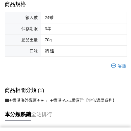
商品規格
箱入數
24罐
保存期限
3年
產品重量
70g
口味
鮪.雞
客服
商品相關分類 (1)
▇✈香港海外專區✈✈️
✈️香港-Aixia愛喜雅【金缶濃厚系列】
本分類熱銷
全站排行