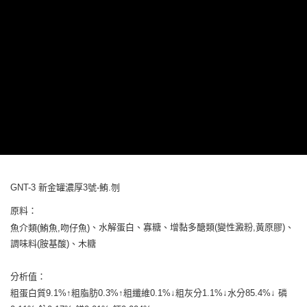
7-11取貨付款
結帳頁面，進行簡訊認證並確認金額後，即可完成結帳。
２．訂單成立數日內，您將收到繳費通知簡訊。
每筆NT$65
３．收到繳費通知簡訊後14天內，點擊此簡訊中的連結，可透過四大超商／
ATM／網路銀行／等多元方式進行付款，方視為交易完成。
宅配運費
※ 請注意：結帳手續完成當下不需立刻繳費，但若您需要取消訂單，請聯絡
每筆NT$120，滿NT$688(含以上)免運費
購買商品的店家。未經商家同意取消之訂單仍視為有效，需透過AFTEE先享
後付繳納相關費用。
※ 交易是否成功請以「AFTEE先享後付 」之結帳頁面顯示為準，若有關於
是否繳費成功／繳費後需取消欲退款等相關疑問，請聯繫「AFTEE先享後付
客戶支援中心」
https://netprotections.freshdesk.com/support/home
【注意事項】
１．透過由恩沛科技股份有限公司提供之「AFTEE先享後付」服務完成之交
易，需依本服務之必要範圍內提供個人資料，並將交易相關給付款項請求債
權轉讓予恩沛科技股份有限公司。
２．關於個人資料處理事宜，請瀏覽以下網址：
GNT-3 新金罐濃厚3號-鮪.刎
https://aftee.tw/terms/#terms3
原料：
３．未成年的使用者請事先徵得法定代理人或監護人之同意方可使用
「AFTEE先享後付」，若未經同意申辦者引起之損失，本公司不負相關責
、水解蛋白、寡糖、增黏多醣類(變性澱粉,黃原膠)、
魚介類
(
鮪魚
,
吻仔魚
)
任。
調味料(胺基酸)、木糖
４．使用「AFTEE先享後付」時，將依據個別帳號之用戶狀況，依本公司即
時審查核予不同之上限額度；若仍有額度不足之情形，本公司將視審查結果
請求用戶進行身份認證。
分析值：
５．嚴禁一人註冊多個帳號或使用他人資訊註冊。若發現惡意使用之情形，
粗蛋白質9.1%↑粗脂肪0.3%↑粗纖維0.1%↓粗灰分1.1%↓水分85.4%↓ 磷
恩沛科技股份有限公司將有權停止該用戶之使用額度並採取法律行動。