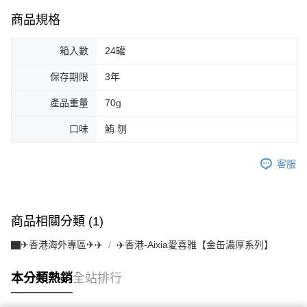
商品規格
箱入數
24罐
保存期限
3年
產品重量
70g
口味
鮪.刎
客服
商品相關分類 (1)
▇✈香港海外專區✈✈️
✈️香港-Aixia愛喜雅【金缶濃厚系列】
本分類熱銷
全站排行