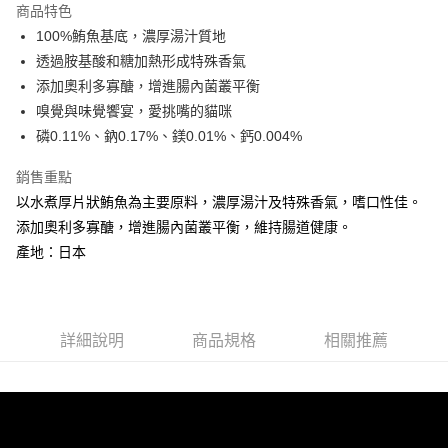
商品特色
6 期 0 利率 每期
NT$176
21家銀行
合作金庫商業銀行
第一商業銀行
100%鮪魚基底，濃厚湯汁質地
華南商業銀行
彰化商業銀行
合作金庫商業銀行
第一商業銀行
超商取貨付款
透過胺基酸和糖加熱形成特殊香氣
上海商業儲蓄銀行
台北富邦商業銀行
華南商業銀行
彰化商業銀行
國泰世華商業銀行
兆豐國際商業銀行
添加奧利多寡醣，增進腸內菌叢平衡
LINE Pay
上海商業儲蓄銀行
台北富邦商業銀行
臺灣中小企業銀行
台中商業銀行
嗅覺與味覺饗宴，愛挑嘴的貓咪
國泰世華商業銀行
兆豐國際商業銀行
匯豐（台灣）商業銀行
華泰商業銀行
Apple Pay
臺灣中小企業銀行
台中商業銀行
磷0.11%、鈉0.17%、鎂0.01%、鈣0.004%
聯邦商業銀行
遠東國際商業銀行
匯豐（台灣）商業銀行
華泰商業銀行
街口支付
元大商業銀行
永豐商業銀行
銷售重點
聯邦商業銀行
遠東國際商業銀行
玉山商業銀行
星展（台灣）商業銀行
元大商業銀行
永豐商業銀行
以水煮厚片狀鮪魚為主要原料，濃厚湯汁及特殊香氣，嗜口性佳。
悠遊付
台新國際商業銀行
中國信託商業銀行
玉山商業銀行
星展（台灣）商業銀行
添加奧利多寡醣，增進腸內菌叢平衡，維持腸道健康。
台灣樂天信用卡公司
台新國際商業銀行
中國信託商業銀行
AFTEE先享後付
產地：日本
台灣樂天信用卡公司
相關說明
【關於「AFTEE先享後付」】
ATM付款
AFTEE先享後付是「在收到商品之後才付款」的支付方式。 讓您購物簡單
便利好安心！
詳細說明
商品規格
相關推薦
１．簡單：不需註冊會員、不需綁卡、不需儲值。
運送方式
２．便利：只要手機號碼，簡訊認證，即可結帳。
３．安心：先確認商品／服務後，再付款。
全家取貨付款
每筆NT$65
【「AFTEE先享後付」結帳流程】
１．於結帳方式選擇「AFTEE先享後付」後，將跳轉至「AFTEE先享後付」