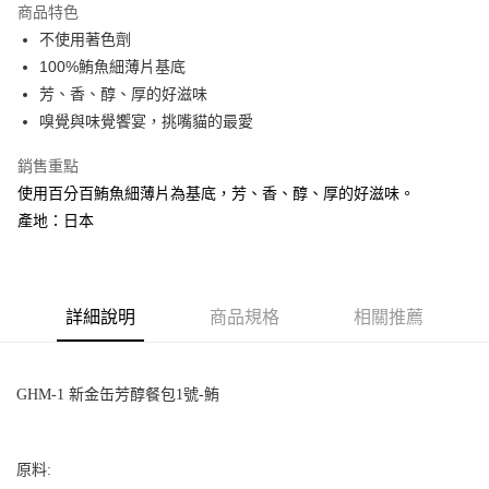
商品特色
6 期 0 利率 每期
NT$64
21家銀行
合作金庫商業銀行
第一商業銀行
不使用著色劑
華南商業銀行
彰化商業銀行
合作金庫商業銀行
第一商業銀行
LINE Pay
100%鮪魚細薄片基底
上海商業儲蓄銀行
台北富邦商業銀行
華南商業銀行
彰化商業銀行
國泰世華商業銀行
兆豐國際商業銀行
芳、香、醇、厚的好滋味
Apple Pay
上海商業儲蓄銀行
台北富邦商業銀行
臺灣中小企業銀行
台中商業銀行
嗅覺與味覺饗宴，挑嘴貓的最愛
國泰世華商業銀行
兆豐國際商業銀行
匯豐（台灣）商業銀行
華泰商業銀行
街口支付
臺灣中小企業銀行
台中商業銀行
聯邦商業銀行
遠東國際商業銀行
銷售重點
匯豐（台灣）商業銀行
華泰商業銀行
悠遊付
元大商業銀行
永豐商業銀行
使用百分百鮪魚細薄片為基底，芳、香、醇、厚的好滋味。
聯邦商業銀行
遠東國際商業銀行
玉山商業銀行
星展（台灣）商業銀行
元大商業銀行
永豐商業銀行
產地：日本
AFTEE先享後付
台新國際商業銀行
中國信託商業銀行
玉山商業銀行
星展（台灣）商業銀行
相關說明
台灣樂天信用卡公司
台新國際商業銀行
中國信託商業銀行
【關於「AFTEE先享後付」】
台灣樂天信用卡公司
ATM付款
AFTEE先享後付是「在收到商品之後才付款」的支付方式。 讓您購物簡單
便利好安心！
詳細說明
商品規格
相關推薦
１．簡單：不需註冊會員、不需綁卡、不需儲值。
運送方式
２．便利：只要手機號碼，簡訊認證，即可結帳。
３．安心：先確認商品／服務後，再付款。
宅配運費
GHM-1
新金缶芳醇餐包
1
號
-
鮪
每筆NT$120，滿NT$688(含以上)免運費
【「AFTEE先享後付」結帳流程】
１．於結帳方式選擇「AFTEE先享後付」後，將跳轉至「AFTEE先享後付」
香港地區
查看運費
結帳頁面，進行簡訊認證並確認金額後，即可完成結帳。
原料:
２．訂單成立數日內，您將收到繳費通知簡訊。