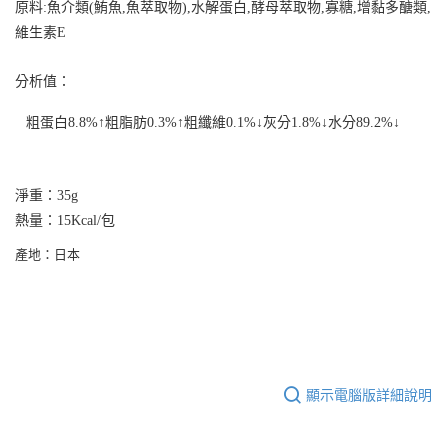
３．收到繳費通知簡訊後14天內，點擊此簡訊中的連結，可透過四大超商／
原料
:
魚介類
(
鮪魚
,
魚萃取物
),
水解蛋白
,
酵母萃取物
,
寡糖
,
增黏多醣類
,
ATM／網路銀行／等多元方式進行付款，方視為交易完成。
維生素
E
※ 請注意：結帳手續完成當下不需立刻繳費，但若您需要取消訂單，請聯絡
購買商品的店家。未經商家同意取消之訂單仍視為有效，需透過AFTEE先享
後付繳納相關費用。
分析值：
※ 交易是否成功請以「AFTEE先享後付 」之結帳頁面顯示為準，若有關於
是否繳費成功／繳費後需取消欲退款等相關疑問，請聯繫「AFTEE先享後付
粗蛋白
8.8%
↑粗脂肪
0.3%
↑粗纖維
0.1%
↓灰分
1.8%
↓水分
89.2%
↓
客戶支援中心」
https://netprotections.freshdesk.com/support/home
【注意事項】
１．透過由恩沛科技股份有限公司提供之「AFTEE先享後付」服務完成之交
淨重：35g
易，需依本服務之必要範圍內提供個人資料，並將交易相關給付款項請求債
權轉讓予恩沛科技股份有限公司。
熱量：15Kcal/包
２．關於個人資料處理事宜，請瀏覽以下網址：
https://aftee.tw/terms/#terms3
產地：日本
３．未成年的使用者請事先徵得法定代理人或監護人之同意方可使用
「AFTEE先享後付」，若未經同意申辦者引起之損失，本公司不負相關責
任。
４．使用「AFTEE先享後付」時，將依據個別帳號之用戶狀況，依本公司即
時審查核予不同之上限額度；若仍有額度不足之情形，本公司將視審查結果
請求用戶進行身份認證。
５．嚴禁一人註冊多個帳號或使用他人資訊註冊。若發現惡意使用之情形，
顯示電腦版詳細說明
恩沛科技股份有限公司將有權停止該用戶之使用額度並採取法律行動。