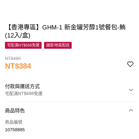
【香港專區】GHM-1 新金罐芳醇1號餐包-鮪
(12入/盒)
宅配滿NT$688免運
國家/地區配送
NT$480
NT$384
付款與運送方式
宅配滿NT$688免運
付款方式
商品特色
信用卡一次付款
商品編號
信用卡分期付款
10758885
3 期 0 利率 每期
NT$128
21家銀行