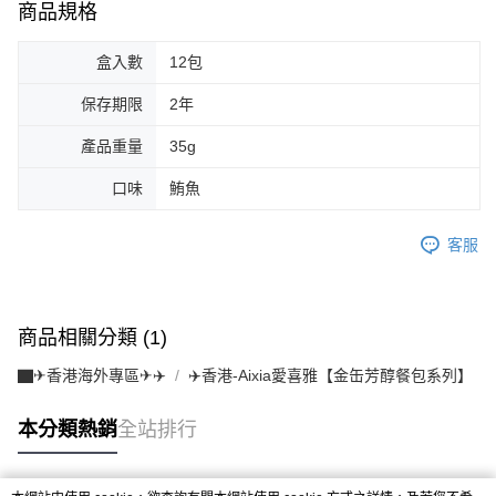
商品規格
盒入數
12包
保存期限
2年
產品重量
35g
口味
鮪魚
客服
商品相關分類 (1)
▇✈香港海外專區✈✈️
✈️香港-Aixia愛喜雅【金缶芳醇餐包系列】
本分類熱銷
全站排行