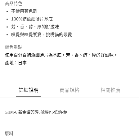
商品特色
6 期 0 利率 每期
NT$64
21家銀行
合作金庫商業銀行
第一商業銀行
不使用著色劑
華南商業銀行
彰化商業銀行
合作金庫商業銀行
第一商業銀行
LINE Pay
100%鮪魚細薄片基底
上海商業儲蓄銀行
台北富邦商業銀行
華南商業銀行
彰化商業銀行
國泰世華商業銀行
兆豐國際商業銀行
芳、香、醇、厚的好滋味
Apple Pay
上海商業儲蓄銀行
台北富邦商業銀行
臺灣中小企業銀行
台中商業銀行
嗅覺與味覺饗宴，挑嘴貓的最愛
國泰世華商業銀行
兆豐國際商業銀行
匯豐（台灣）商業銀行
華泰商業銀行
街口支付
臺灣中小企業銀行
台中商業銀行
聯邦商業銀行
遠東國際商業銀行
銷售重點
匯豐（台灣）商業銀行
華泰商業銀行
悠遊付
元大商業銀行
永豐商業銀行
使用百分百鮪魚細薄片為基底，芳、香、醇、厚的好滋味。
聯邦商業銀行
遠東國際商業銀行
玉山商業銀行
星展（台灣）商業銀行
元大商業銀行
永豐商業銀行
產地：日本
AFTEE先享後付
台新國際商業銀行
中國信託商業銀行
玉山商業銀行
星展（台灣）商業銀行
相關說明
台灣樂天信用卡公司
台新國際商業銀行
中國信託商業銀行
【關於「AFTEE先享後付」】
台灣樂天信用卡公司
ATM付款
AFTEE先享後付是「在收到商品之後才付款」的支付方式。 讓您購物簡單
便利好安心！
詳細說明
商品規格
相關推薦
１．簡單：不需註冊會員、不需綁卡、不需儲值。
運送方式
２．便利：只要手機號碼，簡訊認證，即可結帳。
３．安心：先確認商品／服務後，再付款。
宅配運費
GHM-6 新金罐芳醇6號餐包-低鈉-鮪
每筆NT$120，滿NT$688(含以上)免運費
【「AFTEE先享後付」結帳流程】
１．於結帳方式選擇「AFTEE先享後付」後，將跳轉至「AFTEE先享後付」
香港地區
查看運費
結帳頁面，進行簡訊認證並確認金額後，即可完成結帳。
原料:
２．訂單成立數日內，您將收到繳費通知簡訊。