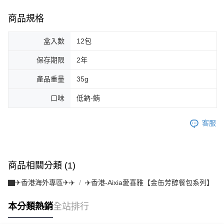
商品規格
盒入數
12包
保存期限
2年
產品重量
35g
口味
低鈉-鮪
客服
商品相關分類 (1)
▇✈香港海外專區✈✈️
✈️香港-Aixia愛喜雅【金缶芳醇餐包系列】
本分類熱銷
全站排行