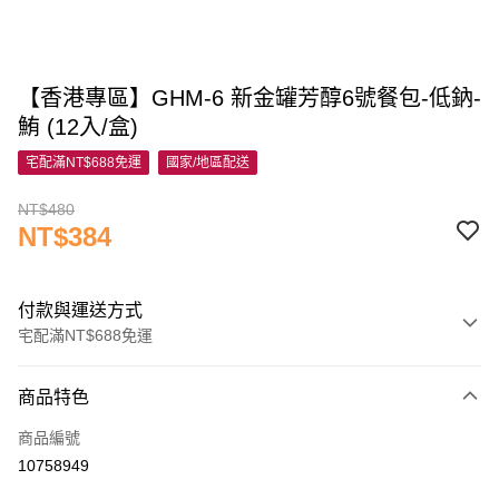
【香港專區】GHM-6 新金罐芳醇6號餐包-低鈉-
鮪 (12入/盒)
宅配滿NT$688免運
國家/地區配送
NT$480
NT$384
付款與運送方式
宅配滿NT$688免運
付款方式
商品特色
信用卡一次付款
商品編號
信用卡分期付款
10758949
3 期 0 利率 每期
NT$128
21家銀行