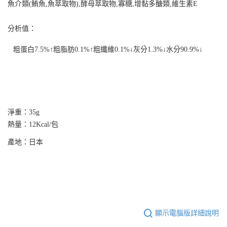
３．收到繳費通知簡訊後14天內，點擊此簡訊中的連結，可透過四大超商／
魚介類
(
鮪魚
,
魚萃取物
),
酵母萃取物
,
寡糖
,
增黏多醣類
,
維生素
E
ATM／網路銀行／等多元方式進行付款，方視為交易完成。
※ 請注意：結帳手續完成當下不需立刻繳費，但若您需要取消訂單，請聯絡
購買商品的店家。未經商家同意取消之訂單仍視為有效，需透過AFTEE先享
分析值：
後付繳納相關費用。
※ 交易是否成功請以「AFTEE先享後付 」之結帳頁面顯示為準，若有關於
粗蛋白
7.5%
↑粗脂肪
0.1%
↑粗纖維
0.1%
↓灰分
1.3%
↓水分
90.9%
↓
是否繳費成功／繳費後需取消欲退款等相關疑問，請聯繫「AFTEE先享後付
客戶支援中心」
https://netprotections.freshdesk.com/support/home
【注意事項】
１．透過由恩沛科技股份有限公司提供之「AFTEE先享後付」服務完成之交
易，需依本服務之必要範圍內提供個人資料，並將交易相關給付款項請求債
權轉讓予恩沛科技股份有限公司。
淨重：35g
２．關於個人資料處理事宜，請瀏覽以下網址：
熱量：12Kcal/包
https://aftee.tw/terms/#terms3
３．未成年的使用者請事先徵得法定代理人或監護人之同意方可使用
產地：日本
「AFTEE先享後付」，若未經同意申辦者引起之損失，本公司不負相關責
任。
４．使用「AFTEE先享後付」時，將依據個別帳號之用戶狀況，依本公司即
時審查核予不同之上限額度；若仍有額度不足之情形，本公司將視審查結果
請求用戶進行身份認證。
５．嚴禁一人註冊多個帳號或使用他人資訊註冊。若發現惡意使用之情形，
恩沛科技股份有限公司將有權停止該用戶之使用額度並採取法律行動。
顯示電腦版詳細說明