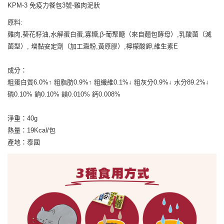
３．收到繳費通知簡訊後14天內，點擊此簡訊中的連結，可透過四大超商／
KPM-3 免疫力餐包3號-雞肉泥狀
ATM／網路銀行／等多元方式進行付款，方視為交易完成。
※ 請注意：結帳手續完成當下不需立刻繳費，但若您需要取消訂單，請聯絡
原料:
購買商品的店家。未經商家同意取消之訂單仍視為有效，需透過AFTEE先享
雞肉,葵花籽油,水解蛋白蛋,寡糖,β-葡聚醣（來自麵包酵母）,乳酸菌（滅
後付繳納相關費用。
※ 交易是否成功請以「AFTEE先享後付 」之結帳頁面顯示為準，若有關於
菌型）, 增黏安定劑（加工澱粉,黃原膠）,檸檬酸鉀,維生素E
是否繳費成功／繳費後需取消欲退款等相關疑問，請聯繫「AFTEE先享後付
客戶支援中心」
https://netprotections.freshdesk.com/support/home
成分：
【注意事項】
粗蛋白質6.0%↑ 粗脂肪0.9%↑ 粗纖維0.1%↓ 粗灰分0.9%↓ 水分89.2%↓
１．透過由恩沛科技股份有限公司提供之「AFTEE先享後付」服務完成之交
磷0.10% 鈉0.10% 鎂0.010% 鈣0.008%
易，需依本服務之必要範圍內提供個人資料，並將交易相關給付款項請求債
權轉讓予恩沛科技股份有限公司。
２．關於個人資料處理事宜，請瀏覽以下網址：
淨重：40g
https://aftee.tw/terms/#terms3
熱量：19Kcal/包
３．未成年的使用者請事先徵得法定代理人或監護人之同意方可使用
產地：泰國
「AFTEE先享後付」，若未經同意申辦者引起之損失，本公司不負相關責
任。
４．使用「AFTEE先享後付」時，將依據個別帳號之用戶狀況，依本公司即
時審查核予不同之上限額度；若仍有額度不足之情形，本公司將視審查結果
請求用戶進行身份認證。
５．嚴禁一人註冊多個帳號或使用他人資訊註冊。若發現惡意使用之情形，
恩沛科技股份有限公司將有權停止該用戶之使用額度並採取法律行動。