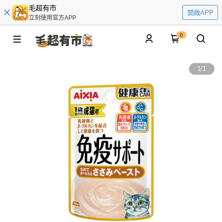
毛超有市
開啟APP
立刻使用官方APP
0
1
/
1