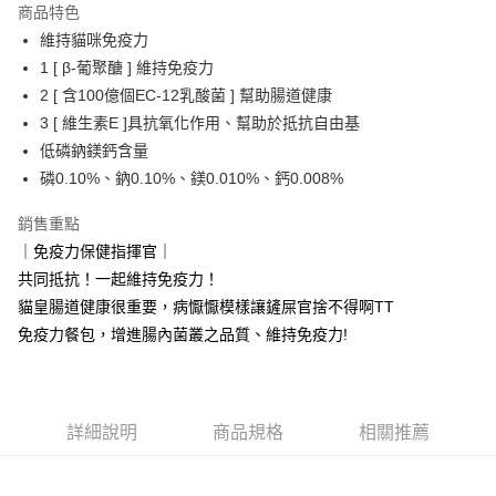
商品特色
6 期 0 利率 每期
NT$64
21家銀行
合作金庫商業銀行
第一商業銀行
維持貓咪免疫力
華南商業銀行
彰化商業銀行
合作金庫商業銀行
第一商業銀行
LINE Pay
1 [ β-葡聚醣 ] 維持免疫力
上海商業儲蓄銀行
台北富邦商業銀行
華南商業銀行
彰化商業銀行
國泰世華商業銀行
兆豐國際商業銀行
2 [ 含100億個EC-12乳酸菌 ] 幫助腸道健康
Apple Pay
上海商業儲蓄銀行
台北富邦商業銀行
臺灣中小企業銀行
台中商業銀行
3 [ 維生素E ]具抗氧化作用、幫助於抵抗自由基
國泰世華商業銀行
兆豐國際商業銀行
匯豐（台灣）商業銀行
華泰商業銀行
街口支付
臺灣中小企業銀行
台中商業銀行
低磷鈉鎂鈣含量
聯邦商業銀行
遠東國際商業銀行
匯豐（台灣）商業銀行
華泰商業銀行
磷0.10%、鈉0.10%、鎂0.010%、鈣0.008%
悠遊付
元大商業銀行
永豐商業銀行
聯邦商業銀行
遠東國際商業銀行
玉山商業銀行
星展（台灣）商業銀行
元大商業銀行
永豐商業銀行
銷售重點
AFTEE先享後付
台新國際商業銀行
中國信託商業銀行
玉山商業銀行
星展（台灣）商業銀行
｜免疫力保健指揮官｜
相關說明
台灣樂天信用卡公司
台新國際商業銀行
中國信託商業銀行
共同抵抗！一起維持免疫力！
【關於「AFTEE先享後付」】
台灣樂天信用卡公司
ATM付款
AFTEE先享後付是「在收到商品之後才付款」的支付方式。 讓您購物簡單
貓皇腸道健康很重要，病懨懨模樣讓鏟屎官捨不得啊TT
便利好安心！
免疫力餐包，增進腸內菌叢之品質、維持免疫力!
１．簡單：不需註冊會員、不需綁卡、不需儲值。
運送方式
２．便利：只要手機號碼，簡訊認證，即可結帳。
３．安心：先確認商品／服務後，再付款。
宅配運費
每筆NT$120，滿NT$688(含以上)免運費
【「AFTEE先享後付」結帳流程】
詳細說明
商品規格
相關推薦
１．於結帳方式選擇「AFTEE先享後付」後，將跳轉至「AFTEE先享後付」
香港地區
查看運費
結帳頁面，進行簡訊認證並確認金額後，即可完成結帳。
２．訂單成立數日內，您將收到繳費通知簡訊。