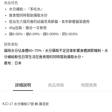
商品特色
6 期 0 利率 每期
NT$80
21家銀行
合作金庫商業銀行
第一商業銀行
水分補給－『多吃水』
華南商業銀行
彰化商業銀行
合作金庫商業銀行
第一商業銀行
超商取貨付款
進食間同時幫助攝取水份
上海商業儲蓄銀行
台北富邦商業銀行
華南商業銀行
彰化商業銀行
國泰世華商業銀行
兆豐國際商業銀行
從出生六個月後的幼貓至高齡貓，各年齡層貓皆適用
LINE Pay
上海商業儲蓄銀行
台北富邦商業銀行
臺灣中小企業銀行
台中商業銀行
40g包裝，適合一次食用
國泰世華商業銀行
兆豐國際商業銀行
匯豐（台灣）商業銀行
華泰商業銀行
Apple Pay
臺灣中小企業銀行
台中商業銀行
磷0.06%、鈉0.09%、鎂0.009%、鈣0.003%
聯邦商業銀行
遠東國際商業銀行
匯豐（台灣）商業銀行
華泰商業銀行
街口支付
元大商業銀行
永豐商業銀行
銷售重點
聯邦商業銀行
遠東國際商業銀行
玉山商業銀行
星展（台灣）商業銀行
元大商業銀行
永豐商業銀行
貓咪水分佔身體60~70%，水分攝取不足恐會影響身體調節機制，水
悠遊付
台新國際商業銀行
中國信託商業銀行
玉山商業銀行
星展（台灣）商業銀行
分補給軟包日常生活在進食間的同時幫助攝取水分。
台灣樂天信用卡公司
台新國際商業銀行
中國信託商業銀行
AFTEE先享後付
產地：日本
台灣樂天信用卡公司
相關說明
【關於「AFTEE先享後付」】
ATM付款
AFTEE先享後付是「在收到商品之後才付款」的支付方式。 讓您購物簡單
便利好安心！
詳細說明
商品規格
相關推薦
１．簡單：不需註冊會員、不需綁卡、不需儲值。
運送方式
２．便利：只要手機號碼，簡訊認證，即可結帳。
３．安心：先確認商品／服務後，再付款。
全家取貨付款
每筆NT$65
【「AFTEE先享後付」結帳流程】
KZJ-17 水分補給17號-鮪.雞泥狀
１．於結帳方式選擇「AFTEE先享後付」後，將跳轉至「AFTEE先享後付」