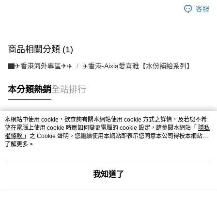
客服
商品相關分類 (1)
▇✈香港海外專區✈✈️
✈️香港-Aixia愛喜雅【水份補給系列】
本分類熱銷
全站排行
本網站中使用 cookie，欲查詢有關本網站使用 cookie 方式之詳情，及若您不希
熱門標籤
望在電腦上使用 cookie 時應如何變更電腦的 cookie 設定，請參閱本網站「
隱私
權條款
」之 Cookie 聲明。您繼續使用本網站即表示您同意本公司得按本網站使
用條款之 Cookie 聲明使用 cookie。
了解更多 >
我知道了