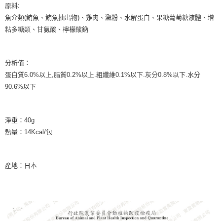
7-11取貨付款
結帳頁面，進行簡訊認證並確認金額後，即可完成結帳。
原料:
２．訂單成立數日內，您將收到繳費通知簡訊。
每筆NT$65
魚介類(鮪魚、鮪魚抽出物)、雞肉、澱粉、水解蛋白、果糖葡萄糖液體、增
３．收到繳費通知簡訊後14天內，點擊此簡訊中的連結，可透過四大超商／
ATM／網路銀行／等多元方式進行付款，方視為交易完成。
粘多糖類、甘氨酸、檸檬酸鈉
宅配運費
※ 請注意：結帳手續完成當下不需立刻繳費，但若您需要取消訂單，請聯絡
每筆NT$120，滿NT$688(含以上)免運費
購買商品的店家。未經商家同意取消之訂單仍視為有效，需透過AFTEE先享
後付繳納相關費用。
分析值：
香港地區
※ 交易是否成功請以「AFTEE先享後付 」之結帳頁面顯示為準，若有關於
查看運費
是否繳費成功／繳費後需取消欲退款等相關疑問，請聯繫「AFTEE先享後付
蛋白質6.0%以上,脂質0.2%以上.粗纖維0.1%以下.灰分0.8%以下.水分
客戶支援中心」
https://netprotections.freshdesk.com/support/home
90.6%以下
【注意事項】
１．透過由恩沛科技股份有限公司提供之「AFTEE先享後付」服務完成之交
易，需依本服務之必要範圍內提供個人資料，並將交易相關給付款項請求債
淨重：40g
權轉讓予恩沛科技股份有限公司。
熱量：14Kcal/包
２．關於個人資料處理事宜，請瀏覽以下網址：
https://aftee.tw/terms/#terms3
３．未成年的使用者請事先徵得法定代理人或監護人之同意方可使用
「AFTEE先享後付」，若未經同意申辦者引起之損失，本公司不負相關責
產地：日本
任。
４．使用「AFTEE先享後付」時，將依據個別帳號之用戶狀況，依本公司即
時審查核予不同之上限額度；若仍有額度不足之情形，本公司將視審查結果
請求用戶進行身份認證。
５．嚴禁一人註冊多個帳號或使用他人資訊註冊。若發現惡意使用之情形，
恩沛科技股份有限公司將有權停止該用戶之使用額度並採取法律行動。