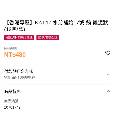
【香港專區】KZJ-17 水分補給17號-鮪.雞泥狀
(12包/盒)
宅配滿NT$688免運
國家/地區配送
NT$600
NT$480
付款與運送方式
宅配滿NT$688免運
付款方式
商品特色
信用卡一次付款
商品編號
信用卡分期付款
10761749
3 期 0 利率 每期
NT$160
21家銀行