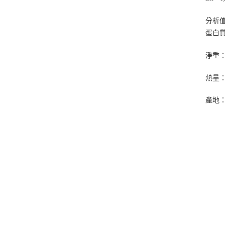
分析
蛋白
淨重：
熱量：3
產地