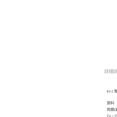
詳細
KJ-2
原料:
肉類
(
Zn
、
I