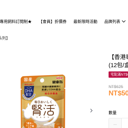
專用飼料訂閱制★
【會員】折價券
最新限時活動
品牌列表
活系列】
【香港專
(12包/
宅配滿NT$
NT$625
NT$5
數量