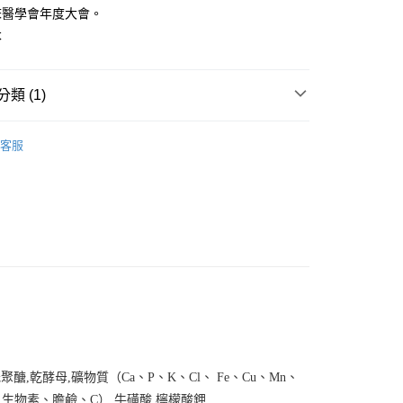
業銀行
星展（台灣）商業銀行
業銀行
永豐商業銀行
享後付
床醫學會年度大會。
際商業銀行
中國信託商業銀行
業銀行
星展（台灣）商業銀行
本
天信用卡公司
際商業銀行
中國信託商業銀行
FTEE先享後付」】
天信用卡公司
先享後付是「在收到商品之後才付款」的支付方式。 讓您購物簡單
心！
類 (1)
：不需註冊會員、不需綁卡、不需儲值。
：只要手機號碼，簡訊認證，即可結帳。
外專區✈✈️
✈️香港-Aixia愛喜雅【腎活系列】
：先確認商品／服務後，再付款。
客服
EE先享後付」結帳流程】
20，滿NT$688(含以上)免運費
方式選擇「AFTEE先享後付」後，將跳轉至「AFTEE先享後
頁面，進行簡訊認證並確認金額後，即可完成結帳。
成立數日內，您將收到繳費通知簡訊。
查看運費
費通知簡訊後14天內，點擊此簡訊中的連結，可透過四大超商
網路銀行／等多元方式進行付款，方視為交易完成。
：結帳手續完成當下不需立刻繳費，但若您需要取消訂單，請聯
的店家。未經商家同意取消之訂單仍視為有效，需透過AFTEE
繳納相關費用。
否成功請以「AFTEE先享後付 」之結帳頁面顯示為準，若有關於
功／繳費後需取消欲退款等相關疑問，請聯繫「AFTEE先享後
援中心」
https://netprotections.freshdesk.com/support/home
項】
低聚醣
,
乾酵母
,
礦物質（
Ca
、
P
、
K
、
Cl
、
Fe
、
Cu
、
Mn
、
恩沛科技股份有限公司提供之「AFTEE先享後付」服務完成之
、生物素、膽鹼、
C
）
,
牛磺酸
,
檸檬酸鉀