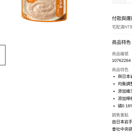
付款與運
宅配滿NT$
付款方式
商品特色
信用卡一
商品編號
10762264
信用卡分
商品特色
3 期 
與日本
6 期 
合作金
均衡調
華南商
添加維
合作金
LINE Pay
上海商
華南商
添加檸
國泰世
Apple Pay
上海商
磷0.1
臺灣中
國泰世
匯豐（
街口支付
銷售重點
臺灣中
聯邦商
由日本岩手
匯豐（
悠遊付
元大商
聯邦商
會社中央研