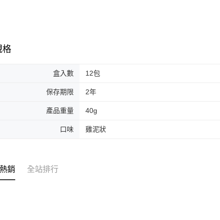
規格
盒入數
12包
保存期限
2年
產品重量
40g
口味
雞泥狀
熱銷
全站排行