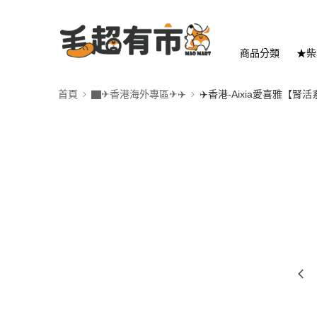
商品分類
★柴
首頁
▇✈香港海外專區✈✈️
✈️香港-Aixia愛喜雅【腎