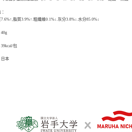
交易，需
求債權轉
值：
２．關於
https://aft
質
7.6%
↑
,
脂質
3.9%
↑
.
粗纖維
0.1%
↓
.
灰分
3.8%
↓
.
水分
85.0%
↓
３．未成
「AFTE
40g
任。
４．使用「
即時審查
9kcal/包
結果請求
５．嚴禁
：日本
形，恩沛
動。