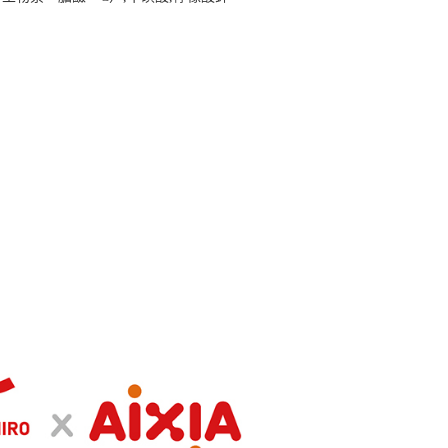
依本服務之必要範圍內提供個人資料，並將交易相關給付款項請
讓予恩沛科技股份有限公司。
個人資料處理事宜，請瀏覽以下網址：
ee.tw/terms/#terms3
年的使用者請事先徵得法定代理人或監護人之同意方可使用
E先享後付」，若未經同意申辦者引起之損失，本公司不負相關責
AFTEE先享後付」時，將依據個別帳號之用戶狀況，依本公司
核予不同之上限額度；若仍有額度不足之情形，本公司將視審查
用戶進行身份認證。
一人註冊多個帳號或使用他人資訊註冊。若發現惡意使用之情
科技股份有限公司將有權停止該用戶之使用額度並採取法律行