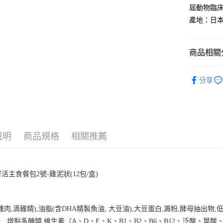
玉山商
元大商
AFTEE先
屆動物臨
台新國
玉山商
相關說明
產地：日
台灣樂
台新國
【關於「A
台灣樂
ATM付款
AFTEE
便利好安
商品相關分
１．簡單
２．便利
運送方式
▇✈香港海
３．安心
分享
宅配運費
【「AFT
每筆NT$1
１．於結帳
付」結帳
香港地區
２．訂單
３．收到繳
說明
商品規格
相關推薦
／ATM／
※ 請注意
絡購買商品
先享後付
※ 交易是
(12包/盒)
腎活主食餐包
2
號
-
雞泥狀
是否繳費成
付客戶支
【注意事
雞肉
,
滴雞精
),
油脂
(
含
DHA
精製魚油
,
大豆油
),
大豆蛋白
,
澱粉
,
酵母抽出物
,
１．透過由
）
,
增黏多醣類
,
維生素（
A
、
D
、
E
、
K
、
B1
、
B2
、
B6
、
B12
、泛酸、葉酸