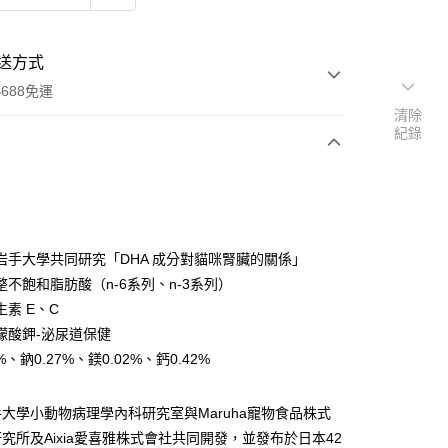
送方式
688免運
清除
紀錄
次付款
期付款
0 利率 每期
NT$166
21家銀行
岩手大學共同研究「DHA 成分對貓咪腎臟的關係」
0 利率 每期
NT$83
21家銀行
庫商業銀行
第一商業銀行
整不飽和脂肪酸（n-6系列、n-3系列）
業銀行
彰化商業銀行
生素 E、C
庫商業銀行
第一商業銀行
業儲蓄銀行
台北富邦商業銀行
業銀行
彰化商業銀行
檬酸鉀-泌尿道保健
華商業銀行
兆豐國際商業銀行
業儲蓄銀行
台北富邦商業銀行
6%、鈉0.27%、鎂0.02%、鈣0.42%
小企業銀行
台中商業銀行
華商業銀行
兆豐國際商業銀行
台灣）商業銀行
華泰商業銀行
小企業銀行
台中商業銀行
業銀行
遠東國際商業銀行
大學小動物病理學內科研究室與Maruha寵物食品株式
台灣）商業銀行
華泰商業銀行
業銀行
永豐商業銀行
業銀行
遠東國際商業銀行
究所及Aixia愛喜雅株式會社共同開發，並發布於日本42