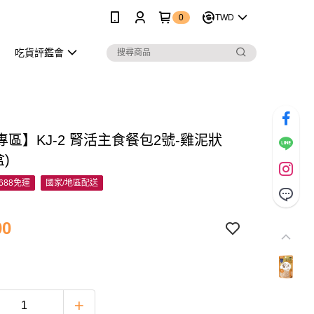
0
TWD
吃貨評鑑會
區】KJ-2 腎活主食餐包2號-雞泥狀
盒)
688免運
國家/地區配送
00