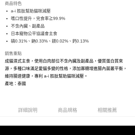
商品特色
6 期 0 利率 每期
NT$64
21家銀行
合作金庫商業銀行
第一商業銀行
a-i 胜肽幫助貓咪減壓
華南商業銀行
彰化商業銀行
合作金庫商業銀行
第一商業銀行
LINE Pay
嗜口性提升，完食率≧99.9%
上海商業儲蓄銀行
台北富邦商業銀行
華南商業銀行
彰化商業銀行
國泰世華商業銀行
兆豐國際商業銀行
不含內臟、副產品
Apple Pay
上海商業儲蓄銀行
台北富邦商業銀行
臺灣中小企業銀行
台中商業銀行
日本寵物公平協議會主食
國泰世華商業銀行
兆豐國際商業銀行
匯豐（台灣）商業銀行
華泰商業銀行
街口支付
臺灣中小企業銀行
台中商業銀行
磷0.31%、鈉0.33%、鎂0.02%、鈣0.13%
聯邦商業銀行
遠東國際商業銀行
匯豐（台灣）商業銀行
華泰商業銀行
悠遊付
元大商業銀行
永豐商業銀行
銷售重點
聯邦商業銀行
遠東國際商業銀行
玉山商業銀行
星展（台灣）商業銀行
元大商業銀行
永豐商業銀行
成貓濕式主食，使用白肉部位不含內臟及副產品，優質蛋白質來
AFTEE先享後付
台新國際商業銀行
中國信託商業銀行
玉山商業銀行
星展（台灣）商業銀行
源，多種口味滿足愛貓多變的性格，添加寡糖增進腸內菌叢平衡，
相關說明
台灣樂天信用卡公司
台新國際商業銀行
中國信託商業銀行
維持腸道健康，專利 a-i 胜肽幫助貓咪減壓。
【關於「AFTEE先享後付」】
台灣樂天信用卡公司
ATM付款
AFTEE先享後付是「在收到商品之後才付款」的支付方式。 讓您購物簡單
產地：泰國
便利好安心！
１．簡單：不需註冊會員、不需綁卡、不需儲值。
運送方式
２．便利：只要手機號碼，簡訊認證，即可結帳。
３．安心：先確認商品／服務後，再付款。
宅配運費
詳細說明
商品規格
相關推薦
每筆NT$120，滿NT$688(含以上)免運費
【「AFTEE先享後付」結帳流程】
１．於結帳方式選擇「AFTEE先享後付」後，將跳轉至「AFTEE先享後付」
香港地區
查看運費
結帳頁面，進行簡訊認證並確認金額後，即可完成結帳。
２．訂單成立數日內，您將收到繳費通知簡訊。