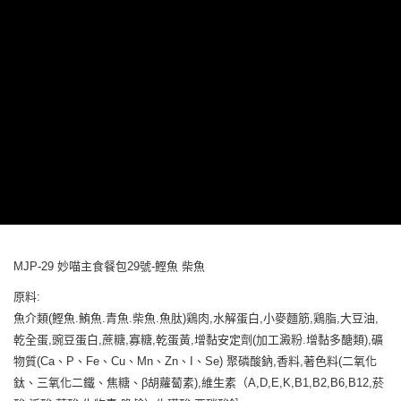
３．收到繳費通知簡訊後14天內，點擊此簡訊中的連結，可透過四大超商／
ATM／網路銀行／等多元方式進行付款，方視為交易完成。
※ 請注意：結帳手續完成當下不需立刻繳費，但若您需要取消訂單，請聯絡
購買商品的店家。未經商家同意取消之訂單仍視為有效，需透過AFTEE先享
後付繳納相關費用。
※ 交易是否成功請以「AFTEE先享後付 」之結帳頁面顯示為準，若有關於
是否繳費成功／繳費後需取消欲退款等相關疑問，請聯繫「AFTEE先享後付
客戶支援中心」
https://netprotections.freshdesk.com/support/home
【注意事項】
１．透過由恩沛科技股份有限公司提供之「AFTEE先享後付」服務完成之交
易，需依本服務之必要範圍內提供個人資料，並將交易相關給付款項請求債
權轉讓予恩沛科技股份有限公司。
２．關於個人資料處理事宜，請瀏覽以下網址：
https://aftee.tw/terms/#terms3
３．未成年的使用者請事先徵得法定代理人或監護人之同意方可使用
「AFTEE先享後付」，若未經同意申辦者引起之損失，本公司不負相關責
MJP-29 妙喵主食餐包29號-鰹魚 柴魚
任。
４．使用「AFTEE先享後付」時，將依據個別帳號之用戶狀況，依本公司即
原料:
時審查核予不同之上限額度；若仍有額度不足之情形，本公司將視審查結果
魚介類(鰹魚.鮪魚.青魚.柴魚.魚肽)鶏肉,水解蛋白,小麥麵筋,鶏脂,大豆油,
請求用戶進行身份認證。
乾全蛋,豌豆蛋白,蔗糖,寡糖,乾蛋黃,增黏安定劑(加工澱粉.增黏多醣類),礦
５．嚴禁一人註冊多個帳號或使用他人資訊註冊。若發現惡意使用之情形，
恩沛科技股份有限公司將有權停止該用戶之使用額度並採取法律行動。
物質(Ca、P、Fe、Cu、Mn、Zn、I、Se) 聚磷酸鈉,香料,著色料(二氧化
鈦、三氧化二鐵、焦糖、β胡蘿蔔素),維生素（A,D,E,K,B1,B2,B6,B12,菸