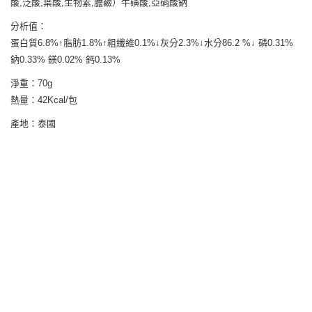
酸,泛酸,葉酸,生物素,膽鹼）牛磺酸,亞硝酸鈉
分析值：
蛋白質6.8%↑脂肪1.8%↑粗纖維0.1%↓灰分2.3%↓水分86.2 %↓ 磷0.31%
鈉0.33% 鎂0.02% 鈣0.13%
淨重：70g
熱量：42Kcal/包
產地：泰國