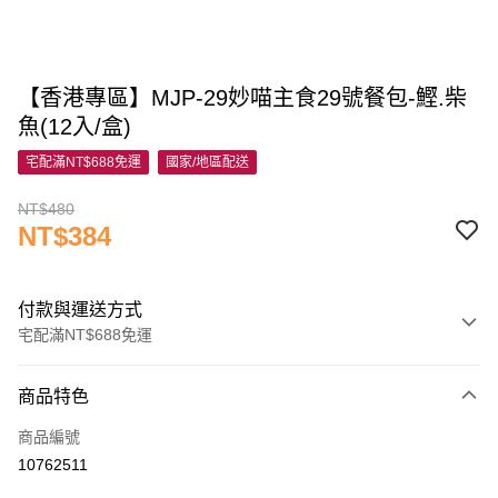
【香港專區】MJP-29妙喵主食29號餐包-鰹.柴
魚(12入/盒)
宅配滿NT$688免運
國家/地區配送
NT$480
NT$384
付款與運送方式
宅配滿NT$688免運
付款方式
商品特色
信用卡一次付款
商品編號
信用卡分期付款
10762511
3 期 0 利率 每期
NT$128
21家銀行