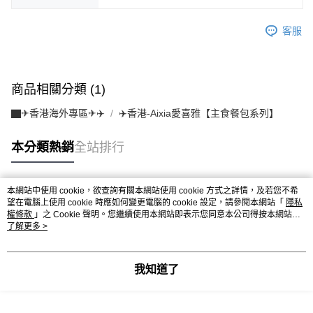
客服
商品相關分類 (1)
▇✈香港海外專區✈✈️
✈️香港-Aixia愛喜雅【主食餐包系列】
本分類熱銷
全站排行
本網站中使用 cookie，欲查詢有關本網站使用 cookie 方式之詳情，及若您不希
熱門標籤
望在電腦上使用 cookie 時應如何變更電腦的 cookie 設定，請參閱本網站「
隱私
權條款
」之 Cookie 聲明。您繼續使用本網站即表示您同意本公司得按本網站使
用條款之 Cookie 聲明使用 cookie。
了解更多 >
我知道了