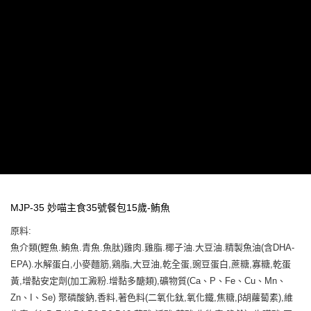
３．收到繳費通知簡訊後14天內，點擊此簡訊中的連結，可透過四大超商／
ATM／網路銀行／等多元方式進行付款，方視為交易完成。
※ 請注意：結帳手續完成當下不需立刻繳費，但若您需要取消訂單，請聯絡
購買商品的店家。未經商家同意取消之訂單仍視為有效，需透過AFTEE先享
後付繳納相關費用。
※ 交易是否成功請以「AFTEE先享後付 」之結帳頁面顯示為準，若有關於
是否繳費成功／繳費後需取消欲退款等相關疑問，請聯繫「AFTEE先享後付
客戶支援中心」
https://netprotections.freshdesk.com/support/home
【注意事項】
１．透過由恩沛科技股份有限公司提供之「AFTEE先享後付」服務完成之交
易，需依本服務之必要範圍內提供個人資料，並將交易相關給付款項請求債
權轉讓予恩沛科技股份有限公司。
２．關於個人資料處理事宜，請瀏覽以下網址：
https://aftee.tw/terms/#terms3
３．未成年的使用者請事先徵得法定代理人或監護人之同意方可使用
「AFTEE先享後付」，若未經同意申辦者引起之損失，本公司不負相關責
MJP-35 妙喵主食35號餐包15歲-鮪魚
任。
４．使用「AFTEE先享後付」時，將依據個別帳號之用戶狀況，依本公司即
原料:
時審查核予不同之上限額度；若仍有額度不足之情形，本公司將視審查結果
魚介類(鰹魚.鮪魚.青魚.魚肽)雞肉.雞脂.椰子油.大豆油.精製魚油(含DHA-
請求用戶進行身份認證。
５．嚴禁一人註冊多個帳號或使用他人資訊註冊。若發現惡意使用之情形，
EPA).水解蛋白,小麥麵筋,鶏脂,大豆油,乾全蛋,豌豆蛋白,蔗糖,寡糖,乾蛋
恩沛科技股份有限公司將有權停止該用戶之使用額度並採取法律行動。
黃,增黏安定劑(加工澱粉.增黏多醣類),礦物質(Ca、P、Fe、Cu、Mn、
Zn、I、Se) 聚磷酸鈉,香料,著色料(二氧化鈦,氧化鐵,焦糖,β胡蘿蔔素),維