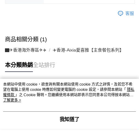
客服
商品相關分類 (1)
▇✈香港海外專區✈✈️
✈️香港-Aixia愛喜雅【主食餐包系列】
本分類熱銷
全站排行
本網站中使用 cookie，欲查詢有關本網站使用 cookie 方式之詳情，及若您不希
熱門標籤
望在電腦上使用 cookie 時應如何變更電腦的 cookie 設定，請參閱本網站「
隱私
權條款
」之 Cookie 聲明。您繼續使用本網站即表示您同意本公司得按本網站使
用條款之 Cookie 聲明使用 cookie。
了解更多 >
我知道了