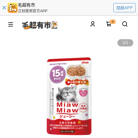
毛超有市
開啟APP
立刻使用官方APP
0
1
/
1