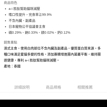
商品特色
6 期 0 利率 每期
NT$64
21家銀行
合作金庫商業銀行
第一商業銀行
a-i 胜肽幫助貓咪減壓
華南商業銀行
彰化商業銀行
合作金庫商業銀行
第一商業銀行
LINE Pay
嗜口性提升，完食率≧99.9%
上海商業儲蓄銀行
台北富邦商業銀行
華南商業銀行
彰化商業銀行
國泰世華商業銀行
兆豐國際商業銀行
不含內臟、副產品
Apple Pay
上海商業儲蓄銀行
台北富邦商業銀行
臺灣中小企業銀行
台中商業銀行
日本寵物公平協議會主食
國泰世華商業銀行
兆豐國際商業銀行
匯豐（台灣）商業銀行
華泰商業銀行
街口支付
臺灣中小企業銀行
台中商業銀行
磷0.29%、鈉0.33%、鎂0.02%、鈣0.12%
聯邦商業銀行
遠東國際商業銀行
匯豐（台灣）商業銀行
華泰商業銀行
悠遊付
元大商業銀行
永豐商業銀行
銷售重點
聯邦商業銀行
遠東國際商業銀行
玉山商業銀行
星展（台灣）商業銀行
元大商業銀行
永豐商業銀行
濕式主食，使用白肉部位不含內臟及副產品，優質蛋白質來源，多
AFTEE先享後付
台新國際商業銀行
中國信託商業銀行
玉山商業銀行
星展（台灣）商業銀行
種口味滿足愛貓多變的性格，添加寡糖增進腸內菌叢平衡，維持腸
相關說明
台灣樂天信用卡公司
台新國際商業銀行
中國信託商業銀行
道健康，專利 a-i 胜肽幫助貓咪減壓。
【關於「AFTEE先享後付」】
台灣樂天信用卡公司
ATM付款
AFTEE先享後付是「在收到商品之後才付款」的支付方式。 讓您購物簡單
產地：泰國
便利好安心！
１．簡單：不需註冊會員、不需綁卡、不需儲值。
運送方式
２．便利：只要手機號碼，簡訊認證，即可結帳。
３．安心：先確認商品／服務後，再付款。
宅配運費
詳細說明
商品規格
相關推薦
每筆NT$120，滿NT$688(含以上)免運費
【「AFTEE先享後付」結帳流程】
１．於結帳方式選擇「AFTEE先享後付」後，將跳轉至「AFTEE先享後付」
香港地區
查看運費
結帳頁面，進行簡訊認證並確認金額後，即可完成結帳。
２．訂單成立數日內，您將收到繳費通知簡訊。