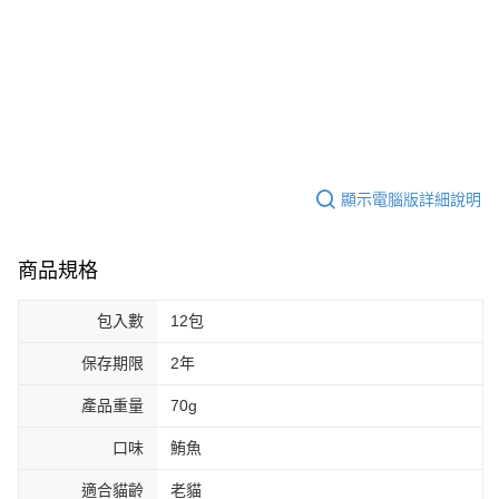
顯示電腦版詳細說明
商品規格
包入數
12包
保存期限
2年
產品重量
70g
口味
鮪魚
適合貓齡
老貓