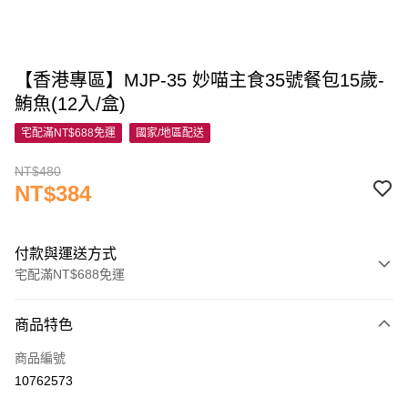
【香港專區】MJP-35 妙喵主食35號餐包15歲-
鮪魚(12入/盒)
宅配滿NT$688免運
國家/地區配送
NT$480
NT$384
付款與運送方式
宅配滿NT$688免運
付款方式
商品特色
信用卡一次付款
商品編號
信用卡分期付款
10762573
3 期 0 利率 每期
NT$128
21家銀行