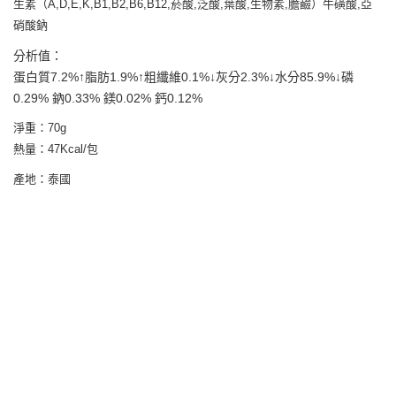
生素（A,D,E,K,B1,B2,B6,B12,菸酸,泛酸,葉酸,生物素,膽鹼）牛磺酸,亞
硝酸鈉
分析值：
蛋白質7.2%↑脂肪1.9%↑粗纖維0.1%↓灰分2.3%↓水分85.9%↓磷
0.29% 鈉0.33% 鎂0.02% 鈣0.12%
淨重：70g
熱量：47Kcal/包
產地：泰國