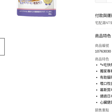
付款與運
宅配滿NT$
付款方式
商品特色
信用卡一
商品編號
10763030
信用卡分
商品特色
3 期 
🐾吃
6 期 
合作金
獨家專
華南商
有助貓
合作金
LINE Pay
上海商
華南商
嗜口性
國泰世
Apple Pay
上海商
幕斯質
臺灣中
國泰世
通過日
匯豐（
街口支付
臺灣中
聯邦商
心臟健
匯豐（
悠遊付
元大商
聯邦商
銷售重點