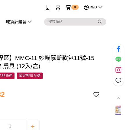
0
TWD
吃貨評鑑會
區】MMC-11 妙喵慕斯軟包11號-15
.扇貝 (12入/盒)
688免運
國家/地區配送
32