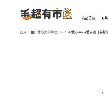
商品分類
★柴
首頁
▇✈香港海外專區✈✈️
✈️香港-Aixia愛喜雅【幕