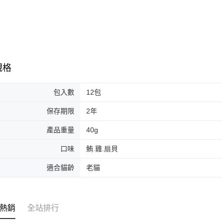
規格
包入數
12包
保存期限
2年
產品重量
40g
口味
鮪.雞.扇貝
適合貓齡
老貓
熱銷
全站排行