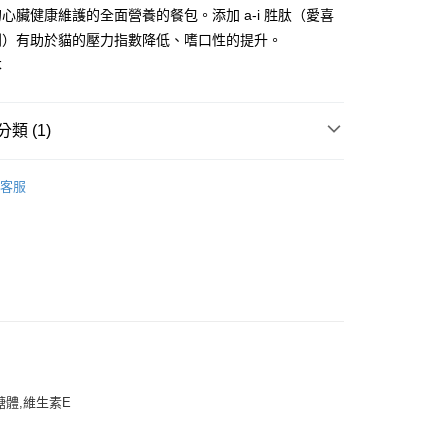
業銀行
星展（台灣）商業銀行
業銀行
永豐商業銀行
享後付
心臟健康維護的全面營養的餐包。添加 a-i 胜肽（愛喜
際商業銀行
中國信託商業銀行
業銀行
星展（台灣）商業銀行
利）有助於貓的壓力指數降低、嗜口性的提升。
天信用卡公司
際商業銀行
中國信託商業銀行
FTEE先享後付」】
本
天信用卡公司
先享後付是「在收到商品之後才付款」的支付方式。 讓您購物簡單
心！
：不需註冊會員、不需綁卡、不需儲值。
類 (1)
：只要手機號碼，簡訊認證，即可結帳。
：先確認商品／服務後，再付款。
外專區✈✈️
✈️香港-Aixia愛喜雅【幕斯餐包系列】
EE先享後付」結帳流程】
客服
20，滿NT$688(含以上)免運費
方式選擇「AFTEE先享後付」後，將跳轉至「AFTEE先享後
頁面，進行簡訊認證並確認金額後，即可完成結帳。
成立數日內，您將收到繳費通知簡訊。
查看運費
費通知簡訊後14天內，點擊此簡訊中的連結，可透過四大超商
網路銀行／等多元方式進行付款，方視為交易完成。
：結帳手續完成當下不需立刻繳費，但若您需要取消訂單，請聯
的店家。未經商家同意取消之訂單仍視為有效，需透過AFTEE
繳納相關費用。
否成功請以「AFTEE先享後付 」之結帳頁面顯示為準，若有關於
功／繳費後需取消欲退款等相關疑問，請聯繫「AFTEE先享後
援中心」
https://netprotections.freshdesk.com/support/home
醣體,維生素E
項】
恩沛科技股份有限公司提供之「AFTEE先享後付」服務完成之