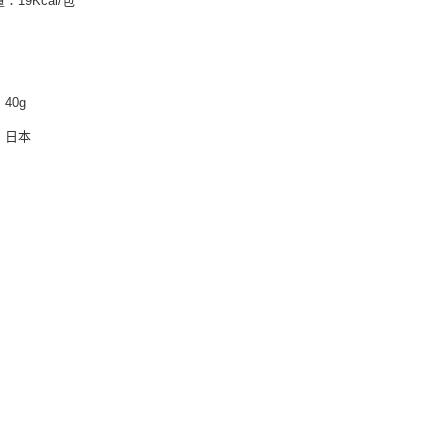
：19Kcal/包
40g
：日本