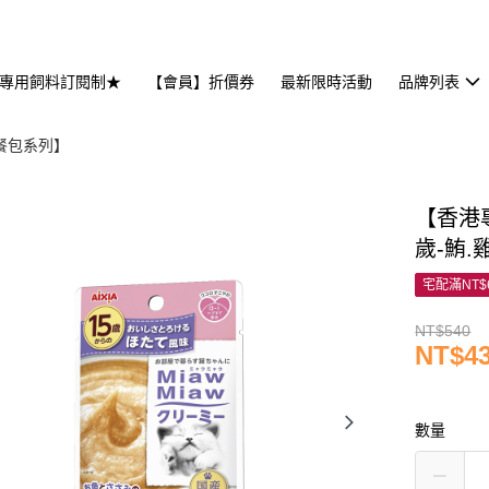
專用飼料訂閱制★
【會員】折價券
最新限時活動
品牌列表
斯餐包系列】
【香港專
歲-鮪.雞
宅配滿NT$
NT$540
NT$4
數量