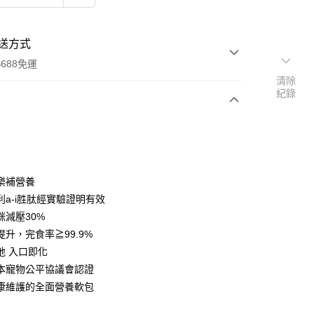
送方式
688免運
清除
紀錄
次付款
期付款
0 利率 每期
NT$144
21家銀行
快樂補營養
0 利率 每期
NT$72
21家銀行
庫商業銀行
第一商業銀行
利a-i胜肽經實驗證明有效
業銀行
彰化商業銀行
咪減壓30%
庫商業銀行
第一商業銀行
業儲蓄銀行
台北富邦商業銀行
業銀行
彰化商業銀行
提升，完食率≧99.9%
華商業銀行
兆豐國際商業銀行
業儲蓄銀行
台北富邦商業銀行
地 入口即化
小企業銀行
台中商業銀行
華商業銀行
兆豐國際商業銀行
本寵物公平協議會認證
台灣）商業銀行
華泰商業銀行
小企業銀行
台中商業銀行
業銀行
遠東國際商業銀行
康維護的全面營養軟包
台灣）商業銀行
華泰商業銀行
業銀行
永豐商業銀行
業銀行
遠東國際商業銀行