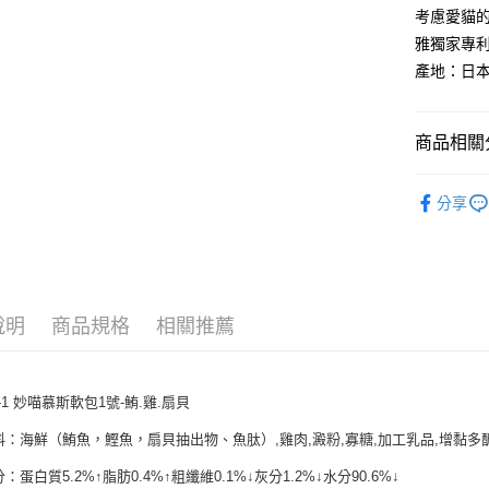
玉山商
元大商
AFTEE先
考慮愛貓的
台新國
玉山商
相關說明
雅獨家專
台灣樂
台新國
【關於「A
產地：日
台灣樂
ATM付款
AFTEE
便利好安
１．簡單
商品相關分
２．便利
運送方式
３．安心
▇✈香港海
宅配運費
【「AFT
分享
每筆NT$1
１．於結帳
付」結帳
香港地區
２．訂單
３．收到繳
／ATM／
※ 請注意
說明
商品規格
相關推薦
絡購買商品
先享後付
※ 交易是
是否繳費成
-1 妙喵慕斯軟包1號-鮪.雞.扇貝
付客戶支
料：海鮮（鮪魚，鰹魚，扇貝抽出物、魚肽）,雞肉,澱粉,寡糖,加工乳品,增黏多
【注意事
：蛋白質5.2%↑脂肪0.4%↑粗纖維0.1%↓灰分1.2%↓水分90.6%↓
１．透過由