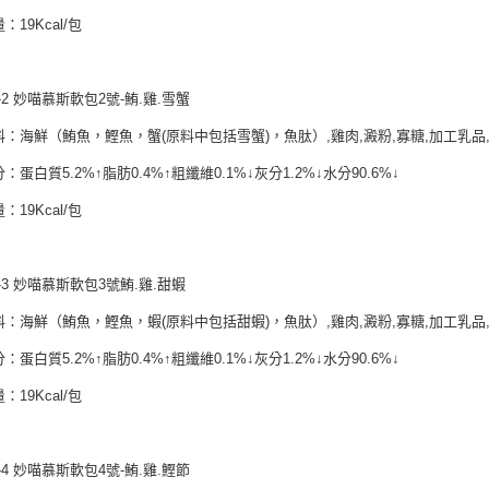
交易，需
：19Kcal/包
求債權轉
２．關於
https://aft
３．未成
-2 妙喵慕斯軟包2號-鮪.雞.雪蟹
「AFTE
任。
料：海鮮（鮪魚，鰹魚，蟹(原料中包括雪蟹)，魚肽）,雞肉,澱粉,寡糖,加工乳品,
４．使用「
即時審查
：蛋白質5.2%↑脂肪0.4%↑粗纖維0.1%↓灰分1.2%↓水分90.6%↓
結果請求
５．嚴禁
：19Kcal/包
形，恩沛
動。
-3 妙喵慕斯軟包3號鮪.雞.甜蝦
料：海鮮（鮪魚，鰹魚，蝦(原料中包括甜蝦)，魚肽）,雞肉,澱粉,寡糖,加工乳品,
：蛋白質5.2%↑脂肪0.4%↑粗纖維0.1%↓灰分1.2%↓水分90.6%↓
：19Kcal/包
-4 妙喵慕斯軟包4號-鮪.雞.鰹節