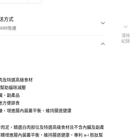
送方式
688免運
清除
紀錄
次付款
期付款
0 利率 每期
NT$144
21家銀行
肉及特選高級食材
0 利率 每期
NT$72
21家銀行
庫商業銀行
第一商業銀行
胜肽幫助貓咪減壓
業銀行
彰化商業銀行
臟、副產品
庫商業銀行
第一商業銀行
業儲蓄銀行
台北富邦商業銀行
業銀行
彰化商業銀行
地方便舔食
華商業銀行
兆豐國際商業銀行
業儲蓄銀行
台北富邦商業銀行
醣，增進腸內菌叢平衡，維持腸道健康
小企業銀行
台中商業銀行
華商業銀行
兆豐國際商業銀行
台灣）商業銀行
華泰商業銀行
小企業銀行
台中商業銀行
業銀行
遠東國際商業銀行
斯肉泥，精選白肉部位及特選高級食材且不含內臟及副產
台灣）商業銀行
華泰商業銀行
業銀行
永豐商業銀行
業銀行
遠東國際商業銀行
糖增進腸內菌叢平衡，維持腸道健康，專利 a-i 胜肽幫