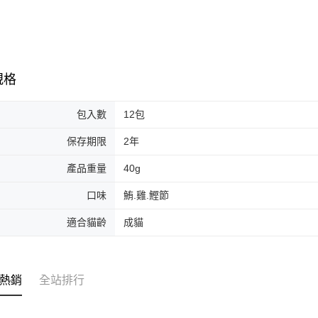
規格
包入數
12包
保存期限
2年
產品重量
40g
口味
鮪.雞.鰹節
適合貓齡
成貓
熱銷
全站排行