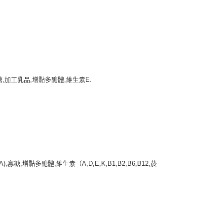
,加工乳品,增黏多醣體,維生素E.
增黏多醣體,維生素（A,D,E,K,B1,B2,B6,B12,菸