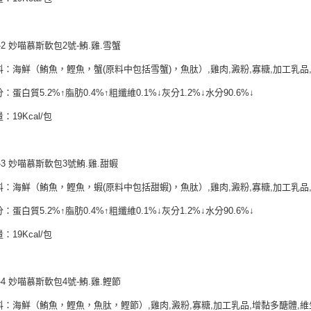
交易，需
求債權轉
２．關於
https://aft
-2 妙喵慕斯軟包2號-鮪.雞.雪蟹
３．未成
「AFTE
料：海鮮（鮪魚，鰹魚，蟹(原料中包括雪蟹)，魚肽）,雞肉,澱粉,寡糖,加工乳品,
任。
４．使用「
：蛋白質5.2%↑脂肪0.4%↑粗纖維0.1%↓灰分1.2%↓水分90.6%↓
即時審查
：19Kcal/包
結果請求
５．嚴禁
形，恩沛
動。
-3 妙喵慕斯軟包3號鮪.雞.甜蝦
料：海鮮（鮪魚，鰹魚，蝦(原料中包括甜蝦)，魚肽）,雞肉,澱粉,寡糖,加工乳品,
：蛋白質5.2%↑脂肪0.4%↑粗纖維0.1%↓灰分1.2%↓水分90.6%↓
：19Kcal/包
-4 妙喵慕斯軟包4號-鮪.雞.鰹節
料：海鮮（鮪魚，鰹魚，魚肽，鰹節）,雞肉,澱粉,寡糖,加工乳品,增黏多醣體,維