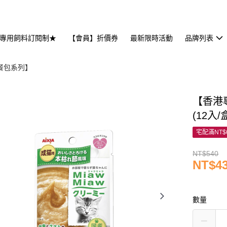
專用飼料訂閱制★
【會員】折價券
最新限時活動
品牌列表
斯餐包系列】
【香港專
(12入/
宅配滿NT$
NT$540
NT$4
數量