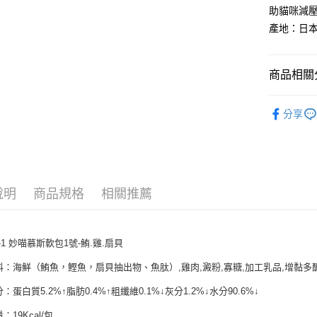
玉山商
元大商
AFTEE先
助貓咪減
台新國
玉山商
相關說明
產地：日
台灣樂
台新國
【關於「A
台灣樂
ATM付款
AFTEE
便利好安
商品相關分
１．簡單
２．便利
運送方式
▇✈香港海
３．安心
分享
宅配運費
【「AFT
每筆NT$1
１．於結帳
付」結帳
香港地區
２．訂單
３．收到繳
說明
商品規格
相關推薦
／ATM／
※ 請注意
絡購買商品
先享後付
-1 妙喵慕斯軟包1號-鮪.雞.扇貝
※ 交易是
是否繳費成
料：海鮮（鮪魚，鰹魚，扇貝抽出物、魚肽）,雞肉,澱粉,寡糖,加工乳品,增黏多
付客戶支
：蛋白質5.2%↑脂肪0.4%↑粗纖維0.1%↓灰分1.2%↓水分90.6%↓
【注意事
１．透過由
：19Kcal/包