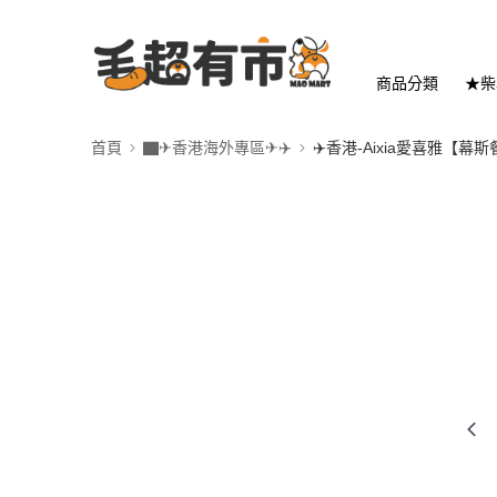
商品分類
★柴
首頁
▇✈香港海外專區✈✈️
✈️香港-Aixia愛喜雅【幕