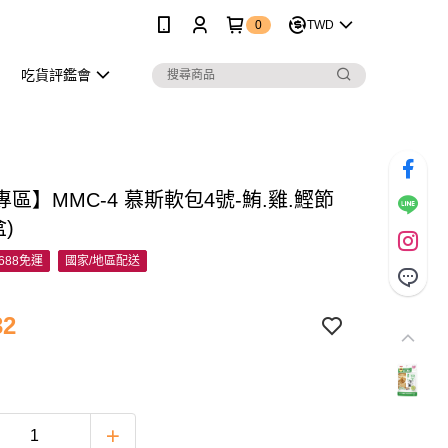
0
TWD
吃貨評鑑會
區】MMC-4 慕斯軟包4號-鮪.雞.鰹節
盒)
688免運
國家/地區配送
32