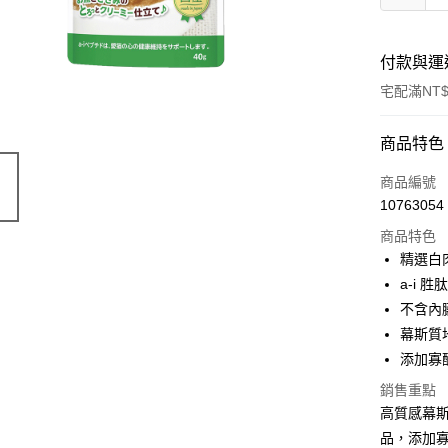
付款與運
宅配滿NT$
付款方式
商品特色
信用卡一
商品編號
10763054
信用卡分
商品特色
3 期 
精選白
6 期 
合作金
a-i 
華南商
不含內
合作金
LINE Pay
上海商
華南商
幕斯質
國泰世
Apple Pay
上海商
添加寡
臺灣中
國泰世
匯豐（
街口支付
銷售重點
臺灣中
聯邦商
高質感幕
匯豐（
悠遊付
元大商
聯邦商
品，添加寡