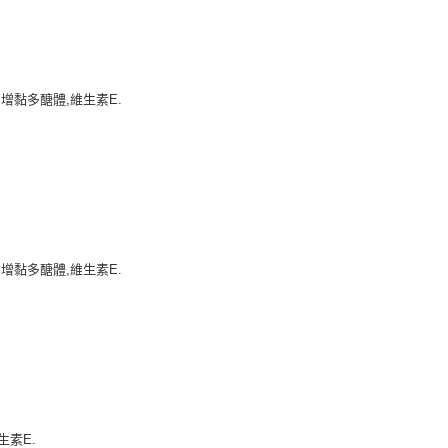
依本服務之必要範圍內提供個人資料，並將交易相關給付款項請
讓予恩沛科技股份有限公司。
個人資料處理事宜，請瀏覽以下網址：
ee.tw/terms/#terms3
年的使用者請事先徵得法定代理人或監護人之同意方可使用
E先享後付」，若未經同意申辦者引起之損失，本公司不負相關責
增黏多醣體,維生素E.
AFTEE先享後付」時，將依據個別帳號之用戶狀況，依本公司
核予不同之上限額度；若仍有額度不足之情形，本公司將視審查
用戶進行身份認證。
一人註冊多個帳號或使用他人資訊註冊。若發現惡意使用之情
科技股份有限公司將有權停止該用戶之使用額度並採取法律行
增黏多醣體,維生素E.
生素E.