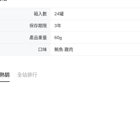
箱入數
24罐
保存期限
3年
產品重量
60g
口味
鮪魚.雞肉
熱銷
全站排行