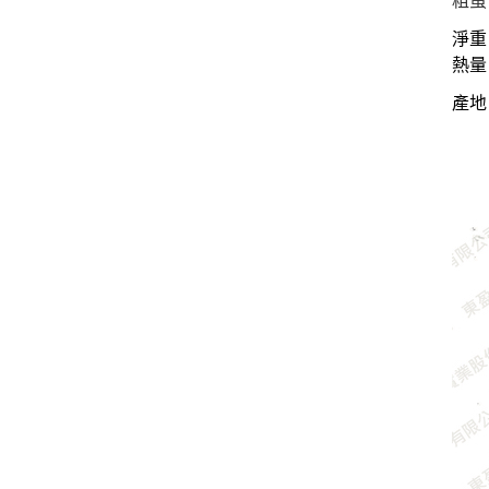
粗蛋白
淨重
熱量：
產地