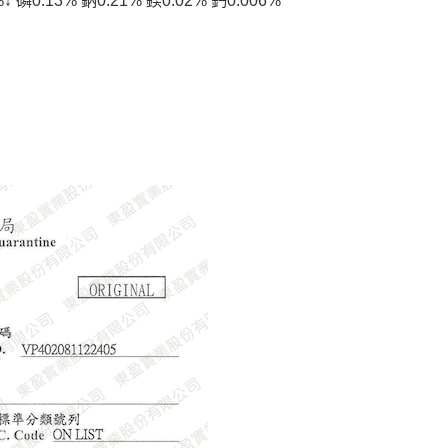
磷0.13% 鈉0.21% 鎂0.02% 鈣0.006%