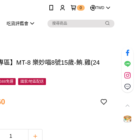
0
TWD
吃貨評鑑會
區】MT-8 樂妙喵8號15歲-鮪.雞(24
688免運
國家/地區配送
60