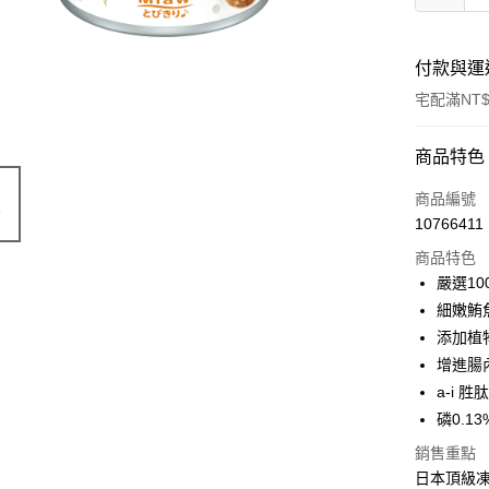
付款與運
宅配滿NT$
付款方式
商品特色
信用卡一
商品編號
10766411
信用卡分
商品特色
3 期 
嚴選10
6 期 
合作金
細嫩鮪
華南商
添加植
合作金
LINE Pay
上海商
華南商
增進腸
國泰世
Apple Pay
上海商
a-i 
臺灣中
國泰世
磷0.13
匯豐（
街口支付
臺灣中
聯邦商
銷售重點
匯豐（
悠遊付
元大商
聯邦商
日本頂級凍