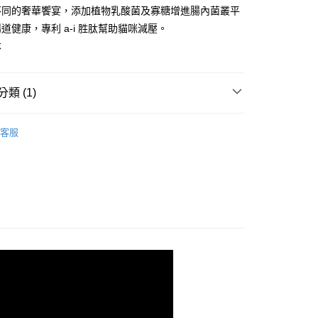
業銀行
星展（台灣）商業銀行
業銀行
永豐商業銀行
享後付
不同的奢華饗宴，添加植物乳酸菌及寡糖增進腸內菌叢平
際商業銀行
中國信託商業銀行
業銀行
星展（台灣）商業銀行
道健康，專利 a-i 胜肽幫助貓咪減壓。
天信用卡公司
際商業銀行
中國信託商業銀行
FTEE先享後付」】
本
天信用卡公司
先享後付是「在收到商品之後才付款」的支付方式。 讓您購物簡單
心！
：不需註冊會員、不需綁卡、不需儲值。
類 (1)
：只要手機號碼，簡訊認證，即可結帳。
：先確認商品／服務後，再付款。
外專區✈✈️
✈️香港-Aixia愛喜雅【樂妙喵缶系列】
EE先享後付」結帳流程】
客服
20，滿NT$688(含以上)免運費
方式選擇「AFTEE先享後付」後，將跳轉至「AFTEE先享後
頁面，進行簡訊認證並確認金額後，即可完成結帳。
成立數日內，您將收到繳費通知簡訊。
查看運費
費通知簡訊後14天內，點擊此簡訊中的連結，可透過四大超商
網路銀行／等多元方式進行付款，方視為交易完成。
：結帳手續完成當下不需立刻繳費，但若您需要取消訂單，請聯
的店家。未經商家同意取消之訂單仍視為有效，需透過AFTEE
繳納相關費用。
否成功請以「AFTEE先享後付 」之結帳頁面顯示為準，若有關於
功／繳費後需取消欲退款等相關疑問，請聯繫「AFTEE先享後
援中心」
https://netprotections.freshdesk.com/support/home
項】
恩沛科技股份有限公司提供之「AFTEE先享後付」服務完成之