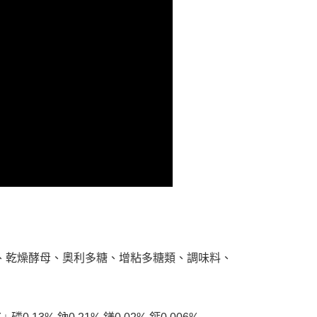
依本服務之必要範圍內提供個人資料，並將交易相關給付款項請
讓予恩沛科技股份有限公司。
個人資料處理事宜，請瀏覽以下網址：
ee.tw/terms/#terms3
年的使用者請事先徵得法定代理人或監護人之同意方可使用
E先享後付」，若未經同意申辦者引起之損失，本公司不負相關責
AFTEE先享後付」時，將依據個別帳號之用戶狀況，依本公司
核予不同之上限額度；若仍有額度不足之情形，本公司將視審查
用戶進行身份認證。
一人註冊多個帳號或使用他人資訊註冊。若發現惡意使用之情
科技股份有限公司將有權停止該用戶之使用額度並採取法律行
物、乾燥酵母、奧利多糖、增粘多糖類、調味料、