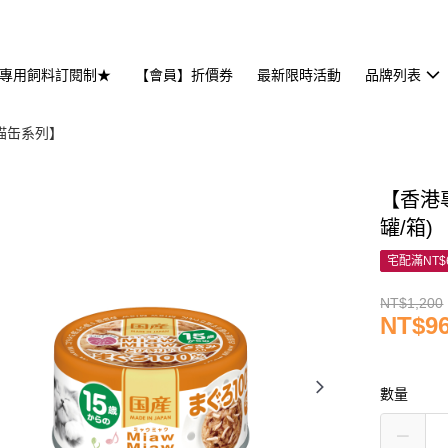
專用飼料訂閱制★
【會員】折價券
最新限時活動
品牌列表
妙喵缶系列】
【香港專
罐/箱)
宅配滿NT$
NT$1,200
NT$9
數量