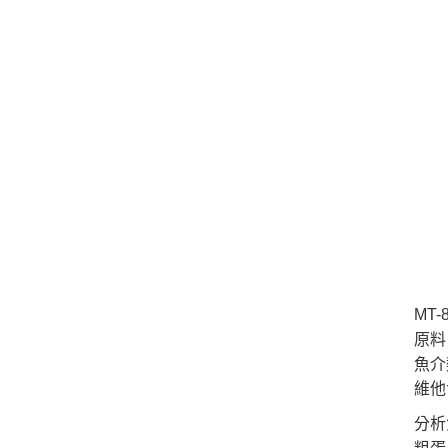
MT
原料
魚介
維他
分析