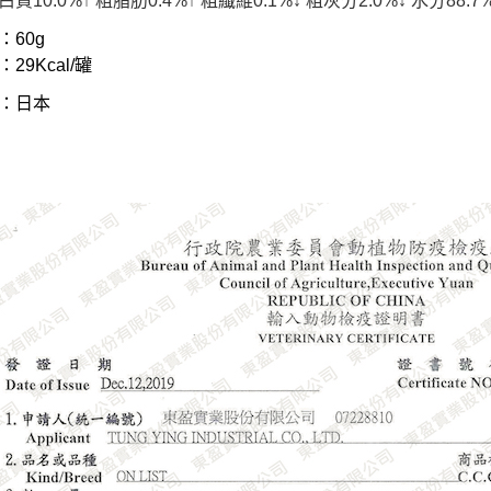
質10.0%↑ 粗脂肪0.4%↑ 粗纖維0.1%↓ 粗灰分2.0%↓ 水分88.7%↓ 
：60g
29Kcal/罐
：日本