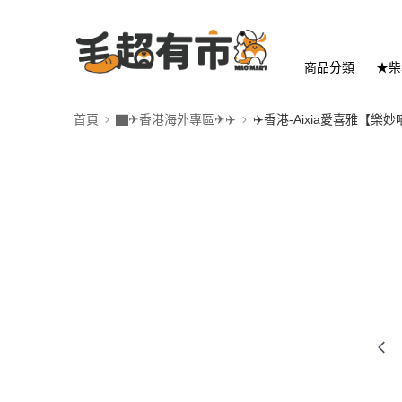
商品分類
★柴
首頁
▇✈香港海外專區✈✈️
✈️香港-Aixia愛喜雅【樂