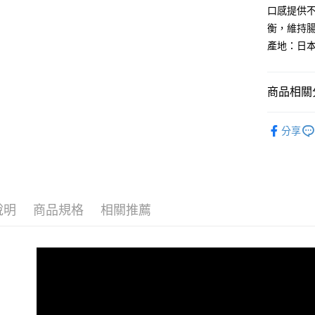
玉山商
元大商
AFTEE先
口感提供
台新國
玉山商
相關說明
衡，維持腸
台灣樂
台新國
【關於「A
產地：日
台灣樂
ATM付款
AFTEE
便利好安
１．簡單
商品相關分
２．便利
運送方式
３．安心
▇✈香港海
宅配運費
【「AFT
分享
每筆NT$1
１．於結帳
付」結帳
香港地區
２．訂單
３．收到繳
／ATM／
※ 請注意
說明
商品規格
相關推薦
絡購買商品
先享後付
※ 交易是
是否繳費成
付客戶支
【注意事
１．透過由