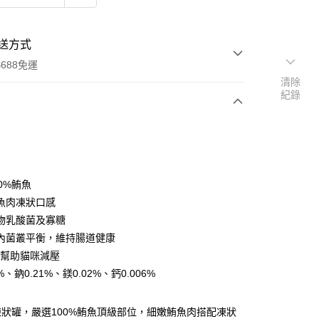
送方式
688免運
清除
紀錄
次付款
期付款
0 利率 每期
NT$320
21家銀行
0%鮪魚
0 利率 每期
NT$160
21家銀行
庫商業銀行
第一商業銀行
魚肉凍狀口感
業銀行
彰化商業銀行
物乳酸菌及寡糖
庫商業銀行
第一商業銀行
業儲蓄銀行
台北富邦商業銀行
業銀行
彰化商業銀行
內菌叢平衡，維持腸道健康
華商業銀行
兆豐國際商業銀行
業儲蓄銀行
台北富邦商業銀行
胜肽幫助貓咪減壓
小企業銀行
台中商業銀行
華商業銀行
兆豐國際商業銀行
%、鈉0.21%、鎂0.02%、鈣0.006%
台灣）商業銀行
華泰商業銀行
小企業銀行
台中商業銀行
業銀行
遠東國際商業銀行
台灣）商業銀行
華泰商業銀行
業銀行
永豐商業銀行
業銀行
遠東國際商業銀行
狀罐，嚴選100%鮪魚頂級部位，細嫩鮪魚肉搭配凍狀