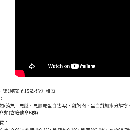
交易，需
求債權轉
２．關於
https://aft
３．未成
「AFTE
任。
４．使用「
即時審查
結果請求
５．嚴禁
形，恩沛
動。
-8 樂妙喵8號15歲-鮪魚 雞肉
：
類(鮪魚、魚肽、魚膠原蛋白肽等)、雞胸肉、蛋白質加水分解
命類(含維他命B群)
質：