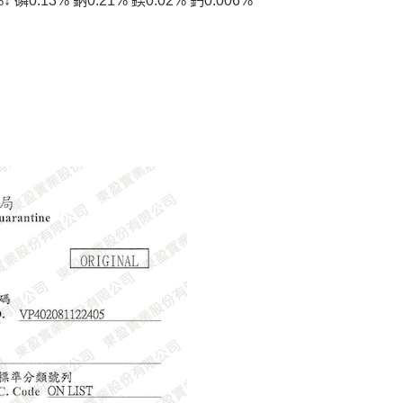
磷0.13% 鈉0.21% 鎂0.02% 鈣0.006%