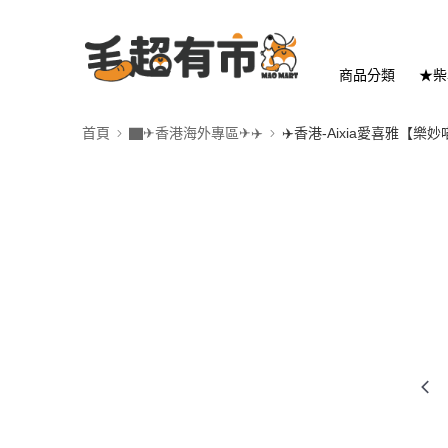
商品分類
★柴
首頁
▇✈香港海外專區✈✈️
✈️香港-Aixia愛喜雅【樂