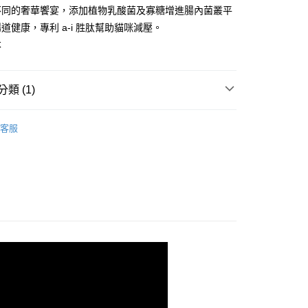
業銀行
星展（台灣）商業銀行
業銀行
永豐商業銀行
享後付
不同的奢華饗宴，添加植物乳酸菌及寡糖增進腸內菌叢平
際商業銀行
中國信託商業銀行
業銀行
星展（台灣）商業銀行
道健康，專利 a-i 胜肽幫助貓咪減壓。
天信用卡公司
際商業銀行
中國信託商業銀行
FTEE先享後付」】
本
天信用卡公司
先享後付是「在收到商品之後才付款」的支付方式。 讓您購物簡單
心！
：不需註冊會員、不需綁卡、不需儲值。
類 (1)
：只要手機號碼，簡訊認證，即可結帳。
：先確認商品／服務後，再付款。
外專區✈✈️
✈️香港-Aixia愛喜雅【樂妙喵缶系列】
EE先享後付」結帳流程】
客服
20，滿NT$688(含以上)免運費
方式選擇「AFTEE先享後付」後，將跳轉至「AFTEE先享後
頁面，進行簡訊認證並確認金額後，即可完成結帳。
成立數日內，您將收到繳費通知簡訊。
查看運費
費通知簡訊後14天內，點擊此簡訊中的連結，可透過四大超商
網路銀行／等多元方式進行付款，方視為交易完成。
：結帳手續完成當下不需立刻繳費，但若您需要取消訂單，請聯
的店家。未經商家同意取消之訂單仍視為有效，需透過AFTEE
繳納相關費用。
否成功請以「AFTEE先享後付 」之結帳頁面顯示為準，若有關於
功／繳費後需取消欲退款等相關疑問，請聯繫「AFTEE先享後
援中心」
https://netprotections.freshdesk.com/support/home
項】
恩沛科技股份有限公司提供之「AFTEE先享後付」服務完成之