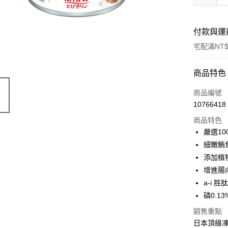
付款與運
宅配滿NT$
付款方式
商品特色
信用卡一
商品編號
10766418
信用卡分
商品特色
3 期 
嚴選10
6 期 
合作金
細嫩鮪
華南商
添加植
合作金
LINE Pay
上海商
華南商
增進腸
國泰世
Apple Pay
上海商
a-i 
臺灣中
國泰世
磷0.13
匯豐（
街口支付
臺灣中
聯邦商
銷售重點
匯豐（
悠遊付
元大商
聯邦商
日本頂級凍