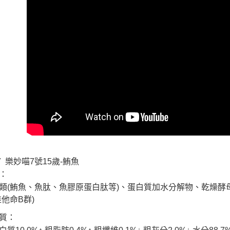
交易，需
求債權轉
２．關於
https://aft
３．未成
「AFTE
任。
４．使用「
即時審查
結果請求
５．嚴禁
形，恩沛
動。
-7 樂妙喵7號15歲-鮪魚
：
類(鮪魚、魚肽、魚膠原蛋白肽等)、蛋白質加水分解物、乾燥
維他命B群)
質：