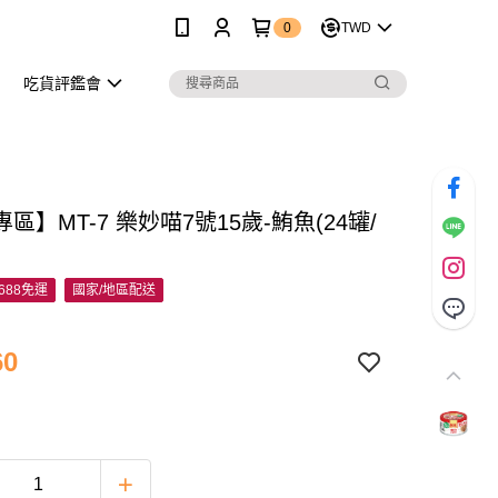
0
TWD
吃貨評鑑會
區】MT-7 樂妙喵7號15歲-鮪魚(24罐/
688免運
國家/地區配送
60