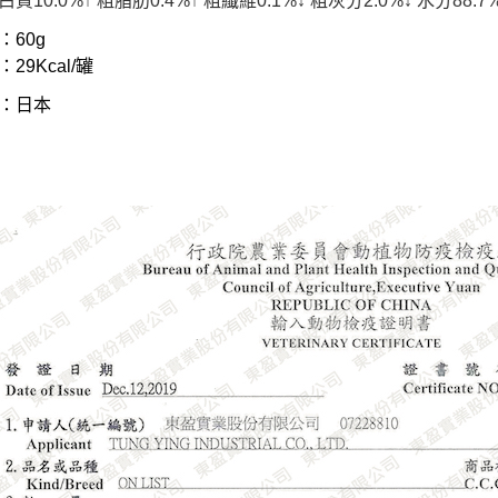
質10.0%↑ 粗脂肪0.4%↑ 粗纖維0.1%↓ 粗灰分2.0%↓ 水分88.7%↓ 
：60g
29Kcal/罐
：日本