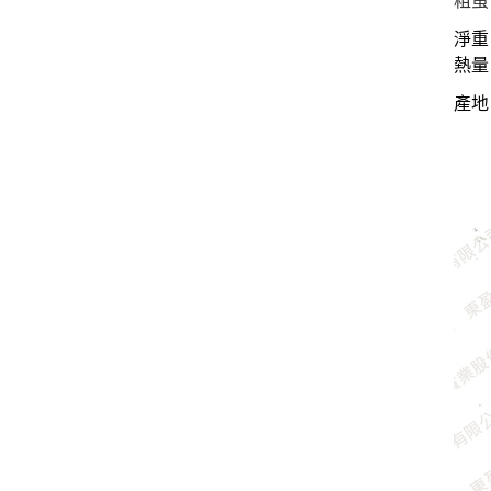
粗蛋白
淨重
熱量：
產地