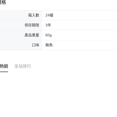
規格
箱入數
24罐
保存期限
3年
產品重量
60g
口味
鮪魚
熱銷
全站排行