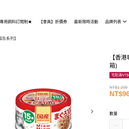
專用飼料訂閱制★
【會員】折價券
最新限時活動
品牌列表
妙喵缶系列】
【香港專
箱)
宅配滿NT$
NT$1,200
NT$9
數量