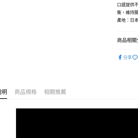
玉山商
元大商
AFTEE先
口感提供
台新國
玉山商
相關說明
衡，維持腸
台灣樂
台新國
【關於「A
產地：日
台灣樂
ATM付款
AFTEE
便利好安
１．簡單
商品相關分
２．便利
運送方式
３．安心
▇✈香港海
宅配運費
【「AFT
分享
每筆NT$1
１．於結帳
付」結帳
香港地區
２．訂單
３．收到繳
／ATM／
※ 請注意
說明
商品規格
相關推薦
絡購買商品
先享後付
※ 交易是
是否繳費成
付客戶支
【注意事
１．透過由