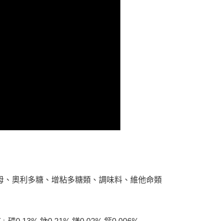
依本服務之必要範圍內提供個人資料，並將交易相關給付款項請
讓予恩沛科技股份有限公司。
個人資料處理事宜，請瀏覽以下網址：
ee.tw/terms/#terms3
年的使用者請事先徵得法定代理人或監護人之同意方可使用
E先享後付」，若未經同意申辦者引起之損失，本公司不負相關責
AFTEE先享後付」時，將依據個別帳號之用戶狀況，依本公司
核予不同之上限額度；若仍有額度不足之情形，本公司將視審查
用戶進行身份認證。
一人註冊多個帳號或使用他人資訊註冊。若發現惡意使用之情
科技股份有限公司將有權停止該用戶之使用額度並採取法律行
酵母、奧利多糖、增粘多糖類、調味料、維他命類