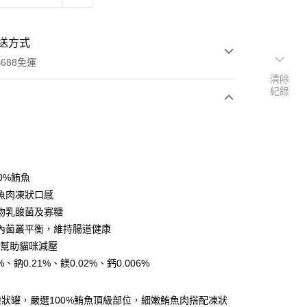
送方式
688免運
清除
紀錄
次付款
期付款
0 利率 每期
NT$320
21家銀行
0%鮪魚
0 利率 每期
NT$160
21家銀行
庫商業銀行
第一商業銀行
魚肉凍狀口感
業銀行
彰化商業銀行
物乳酸菌及寡糖
庫商業銀行
第一商業銀行
業儲蓄銀行
台北富邦商業銀行
業銀行
彰化商業銀行
內菌叢平衡，維持腸道健康
華商業銀行
兆豐國際商業銀行
業儲蓄銀行
台北富邦商業銀行
胜肽幫助貓咪減壓
小企業銀行
台中商業銀行
華商業銀行
兆豐國際商業銀行
%、鈉0.21%、鎂0.02%、鈣0.006%
台灣）商業銀行
華泰商業銀行
小企業銀行
台中商業銀行
業銀行
遠東國際商業銀行
台灣）商業銀行
華泰商業銀行
業銀行
永豐商業銀行
業銀行
遠東國際商業銀行
狀罐，嚴選100%鮪魚頂級部位，細嫩鮪魚肉搭配凍狀