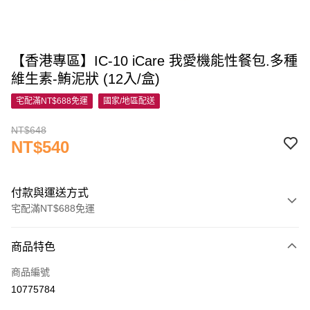
【香港專區】IC-10 iCare 我愛機能性餐包.多種
維生素-鮪泥狀 (12入/盒)
宅配滿NT$688免運
國家/地區配送
NT$648
NT$540
付款與運送方式
宅配滿NT$688免運
付款方式
商品特色
信用卡一次付款
商品編號
信用卡分期付款
10775784
3 期 0 利率 每期
NT$180
21家銀行