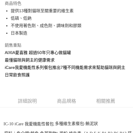
商品特色
6 期 0 利率 每期
NT$90
21家銀行
合作金庫商業銀行
第一商業銀行
提供13種對貓咪至關重要的維生素
華南商業銀行
彰化商業銀行
合作金庫商業銀行
第一商業銀行
LINE Pay
低磷、低鈉
上海商業儲蓄銀行
台北富邦商業銀行
華南商業銀行
彰化商業銀行
國泰世華商業銀行
兆豐國際商業銀行
不使用著色劑、成色劑、調味劑和膠類
Apple Pay
上海商業儲蓄銀行
台北富邦商業銀行
臺灣中小企業銀行
台中商業銀行
日本製造
國泰世華商業銀行
兆豐國際商業銀行
匯豐（台灣）商業銀行
華泰商業銀行
街口支付
臺灣中小企業銀行
台中商業銀行
聯邦商業銀行
遠東國際商業銀行
銷售重點
匯豐（台灣）商業銀行
華泰商業銀行
悠遊付
元大商業銀行
永豐商業銀行
AIXIA愛喜雅 超過50年只專心做貓罐
聯邦商業銀行
遠東國際商業銀行
玉山商業銀行
星展（台灣）商業銀行
元大商業銀行
永豐商業銀行
最懂貓咪與飼主的健康需求
AFTEE先享後付
台新國際商業銀行
中國信託商業銀行
玉山商業銀行
星展（台灣）商業銀行
iCare我愛機能性系列餐包推出7種不同機能需求來幫助貓咪與飼主
相關說明
台灣樂天信用卡公司
台新國際商業銀行
中國信託商業銀行
日常飲食照護
【關於「AFTEE先享後付」】
台灣樂天信用卡公司
ATM付款
AFTEE先享後付是「在收到商品之後才付款」的支付方式。 讓您購物簡單
便利好安心！
１．簡單：不需註冊會員、不需綁卡、不需儲值。
運送方式
２．便利：只要手機號碼，簡訊認證，即可結帳。
詳細說明
商品規格
相關推薦
３．安心：先確認商品／服務後，再付款。
宅配運費
每筆NT$120，滿NT$688(含以上)免運費
【「AFTEE先享後付」結帳流程】
１．於結帳方式選擇「AFTEE先享後付」後，將跳轉至「AFTEE先享後付」
香港地區
查看運費
結帳頁面，進行簡訊認證並確認金額後，即可完成結帳。
多種維生素餐包
-
鮪泥狀
IC-10 iCare 我愛機能性餐包.
２．訂單成立數日內，您將收到繳費通知簡訊。