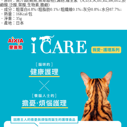
．原料：
魚介類
(
鮪魚
,
魚萃取物
),
澱粉
,
維生素（
A,D,E,K,B1,B2,B6,B12,
菸
３．收到繳費通知簡訊後14天內，點擊此簡訊中的連結，可透過四大超商／
鹼酸
,
泛酸
,
葉酸
,
生物素
,
膽鹼）
ATM／網路銀行／等多元方式進行付款，方視為交易完成。
．成分：
粗蛋白
4.8%
↑粗脂肪
0.1%
↑粗纖維
0.1%
↓灰分
0.8%
↓水分
87.7%
↓
※ 請注意：結帳手續完成當下不需立刻繳費，但若您需要取消訂單，請聯絡
．熱量：16Kcal/包
購買商品的店家。未經商家同意取消之訂單仍視為有效，需透過AFTEE先享
．淨重：35g
後付繳納相關費用。
．產地：日本
※ 交易是否成功請以「AFTEE先享後付 」之結帳頁面顯示為準，若有關於
是否繳費成功／繳費後需取消欲退款等相關疑問，請聯繫「AFTEE先享後付
客戶支援中心」
https://netprotections.freshdesk.com/support/home
【注意事項】
１．透過由恩沛科技股份有限公司提供之「AFTEE先享後付」服務完成之交
易，需依本服務之必要範圍內提供個人資料，並將交易相關給付款項請求債
權轉讓予恩沛科技股份有限公司。
２．關於個人資料處理事宜，請瀏覽以下網址：
https://aftee.tw/terms/#terms3
３．未成年的使用者請事先徵得法定代理人或監護人之同意方可使用
「AFTEE先享後付」，若未經同意申辦者引起之損失，本公司不負相關責
任。
４．使用「AFTEE先享後付」時，將依據個別帳號之用戶狀況，依本公司即
時審查核予不同之上限額度；若仍有額度不足之情形，本公司將視審查結果
請求用戶進行身份認證。
５．嚴禁一人註冊多個帳號或使用他人資訊註冊。若發現惡意使用之情形，
恩沛科技股份有限公司將有權停止該用戶之使用額度並採取法律行動。