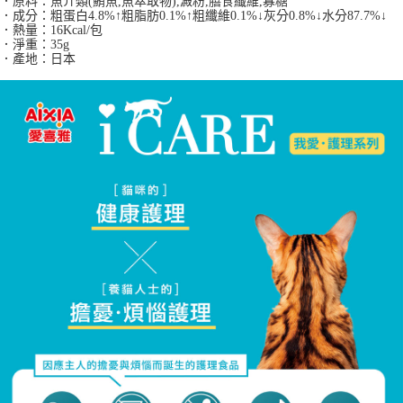
．原料：
魚介類
(
鮪魚
,
魚萃取物
),
澱粉
,
膳食纖維
,
寡糖
３．收到繳費通知簡訊後14天內，點擊此簡訊中的連結，可透過四大超商／
．成分：
粗蛋白
4.8%
↑粗脂肪
0.1%
↑粗纖維
0.1%
↓灰分
0.8%
↓水分
87.7%
↓
ATM／網路銀行／等多元方式進行付款，方視為交易完成。
．熱量：16Kcal/包
※ 請注意：結帳手續完成當下不需立刻繳費，但若您需要取消訂單，請聯絡
．淨重：35g
購買商品的店家。未經商家同意取消之訂單仍視為有效，需透過AFTEE先享
．產地：日本
後付繳納相關費用。
※ 交易是否成功請以「AFTEE先享後付 」之結帳頁面顯示為準，若有關於
是否繳費成功／繳費後需取消欲退款等相關疑問，請聯繫「AFTEE先享後付
客戶支援中心」
https://netprotections.freshdesk.com/support/home
【注意事項】
１．透過由恩沛科技股份有限公司提供之「AFTEE先享後付」服務完成之交
易，需依本服務之必要範圍內提供個人資料，並將交易相關給付款項請求債
權轉讓予恩沛科技股份有限公司。
２．關於個人資料處理事宜，請瀏覽以下網址：
https://aftee.tw/terms/#terms3
３．未成年的使用者請事先徵得法定代理人或監護人之同意方可使用
「AFTEE先享後付」，若未經同意申辦者引起之損失，本公司不負相關責
任。
４．使用「AFTEE先享後付」時，將依據個別帳號之用戶狀況，依本公司即
時審查核予不同之上限額度；若仍有額度不足之情形，本公司將視審查結果
請求用戶進行身份認證。
５．嚴禁一人註冊多個帳號或使用他人資訊註冊。若發現惡意使用之情形，
恩沛科技股份有限公司將有權停止該用戶之使用額度並採取法律行動。