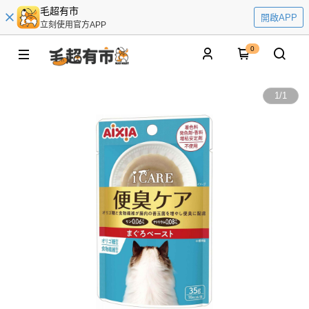
毛超有市
開啟APP
立刻使用官方APP
0
1
/
1