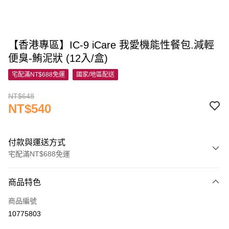
【香港專區】IC-9 iCare 我愛機能性餐包.減輕
便臭-鮪泥狀 (12入/盒)
宅配滿NT$688免運
國家/地區配送
NT$648
NT$540
付款與運送方式
宅配滿NT$688免運
付款方式
商品特色
信用卡一次付款
商品編號
信用卡分期付款
10775803
3 期 0 利率 每期
NT$180
21家銀行