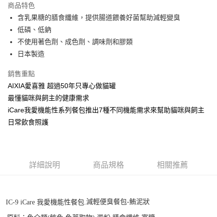
商品特色
6 期 0 利率 每期
NT$90
21家銀行
合作金庫商業銀行
第一商業銀行
含乳果糖的膳食纖維，提供腸道餵養好菌幫助減輕變臭
華南商業銀行
彰化商業銀行
合作金庫商業銀行
第一商業銀行
LINE Pay
低磷、低鈉
上海商業儲蓄銀行
台北富邦商業銀行
華南商業銀行
彰化商業銀行
國泰世華商業銀行
兆豐國際商業銀行
不使用著色劑、成色劑、調味劑和膠類
Apple Pay
上海商業儲蓄銀行
台北富邦商業銀行
臺灣中小企業銀行
台中商業銀行
日本製造
國泰世華商業銀行
兆豐國際商業銀行
匯豐（台灣）商業銀行
華泰商業銀行
街口支付
臺灣中小企業銀行
台中商業銀行
聯邦商業銀行
遠東國際商業銀行
銷售重點
匯豐（台灣）商業銀行
華泰商業銀行
悠遊付
元大商業銀行
永豐商業銀行
AIXIA愛喜雅 超過50年只專心做貓罐
聯邦商業銀行
遠東國際商業銀行
玉山商業銀行
星展（台灣）商業銀行
元大商業銀行
永豐商業銀行
最懂貓咪與飼主的健康需求
AFTEE先享後付
台新國際商業銀行
中國信託商業銀行
玉山商業銀行
星展（台灣）商業銀行
iCare我愛機能性系列餐包推出7種不同機能需求來幫助貓咪與飼主
相關說明
台灣樂天信用卡公司
台新國際商業銀行
中國信託商業銀行
日常飲食照護
【關於「AFTEE先享後付」】
台灣樂天信用卡公司
ATM付款
AFTEE先享後付是「在收到商品之後才付款」的支付方式。 讓您購物簡單
便利好安心！
１．簡單：不需註冊會員、不需綁卡、不需儲值。
運送方式
２．便利：只要手機號碼，簡訊認證，即可結帳。
詳細說明
商品規格
相關推薦
３．安心：先確認商品／服務後，再付款。
宅配運費
每筆NT$120，滿NT$688(含以上)免運費
【「AFTEE先享後付」結帳流程】
１．於結帳方式選擇「AFTEE先享後付」後，將跳轉至「AFTEE先享後付」
香港地區
查看運費
結帳頁面，進行簡訊認證並確認金額後，即可完成結帳。
減輕便臭餐包
-
鮪泥狀
IC-9 iCare 我愛機能性餐包.
２．訂單成立數日內，您將收到繳費通知簡訊。