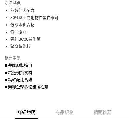
商品特色
6 期 0 利率 每期
NT$41
21家銀行
合作金庫商業銀行
第一商業銀行
無穀幼犬配方
華南商業銀行
彰化商業銀行
合作金庫商業銀行
第一商業銀行
LINE Pay
80%以上高動物性蛋白來源
上海商業儲蓄銀行
台北富邦商業銀行
華南商業銀行
彰化商業銀行
國泰世華商業銀行
兆豐國際商業銀行
低碳水化合物
Apple Pay
上海商業儲蓄銀行
台北富邦商業銀行
臺灣中小企業銀行
台中商業銀行
低GI食材
國泰世華商業銀行
兆豐國際商業銀行
匯豐（台灣）商業銀行
華泰商業銀行
街口支付
臺灣中小企業銀行
台中商業銀行
專利BC30益生菌
聯邦商業銀行
遠東國際商業銀行
匯豐（台灣）商業銀行
華泰商業銀行
驚奇超能粒
悠遊付
元大商業銀行
永豐商業銀行
聯邦商業銀行
遠東國際商業銀行
玉山商業銀行
星展（台灣）商業銀行
元大商業銀行
永豐商業銀行
銷售重點
AFTEE先享後付
台新國際商業銀行
中國信託商業銀行
玉山商業銀行
星展（台灣）商業銀行
■ 美國原裝進口
相關說明
台灣樂天信用卡公司
台新國際商業銀行
中國信託商業銀行
■ 精選優質食材
【關於「AFTEE先享後付」】
台灣樂天信用卡公司
ATM付款
AFTEE先享後付是「在收到商品之後才付款」的支付方式。 讓您購物簡單
■ 精確配比食譜
便利好安心！
■ 榮獲全球多個領域推薦
１．簡單：不需註冊會員、不需綁卡、不需儲值。
運送方式
２．便利：只要手機號碼，簡訊認證，即可結帳。
３．安心：先確認商品／服務後，再付款。
宅配運費
每筆NT$120，滿NT$688(含以上)免運費
【「AFTEE先享後付」結帳流程】
詳細說明
商品規格
相關推薦
１．於結帳方式選擇「AFTEE先享後付」後，將跳轉至「AFTEE先享後付」
香港地區
查看運費
結帳頁面，進行簡訊認證並確認金額後，即可完成結帳。
２．訂單成立數日內，您將收到繳費通知簡訊。