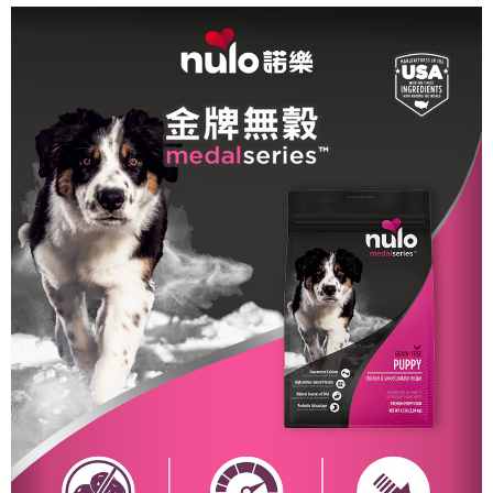
３．收到繳費通知簡訊後14天內，點擊此簡訊中的連結，可透過四大超商／
ATM／網路銀行／等多元方式進行付款，方視為交易完成。
※ 請注意：結帳手續完成當下不需立刻繳費，但若您需要取消訂單，請聯絡
購買商品的店家。未經商家同意取消之訂單仍視為有效，需透過AFTEE先享
後付繳納相關費用。
※ 交易是否成功請以「AFTEE先享後付 」之結帳頁面顯示為準，若有關於
是否繳費成功／繳費後需取消欲退款等相關疑問，請聯繫「AFTEE先享後付
客戶支援中心」
https://netprotections.freshdesk.com/support/home
【注意事項】
１．透過由恩沛科技股份有限公司提供之「AFTEE先享後付」服務完成之交
易，需依本服務之必要範圍內提供個人資料，並將交易相關給付款項請求債
權轉讓予恩沛科技股份有限公司。
２．關於個人資料處理事宜，請瀏覽以下網址：
https://aftee.tw/terms/#terms3
３．未成年的使用者請事先徵得法定代理人或監護人之同意方可使用
「AFTEE先享後付」，若未經同意申辦者引起之損失，本公司不負相關責
任。
４．使用「AFTEE先享後付」時，將依據個別帳號之用戶狀況，依本公司即
時審查核予不同之上限額度；若仍有額度不足之情形，本公司將視審查結果
請求用戶進行身份認證。
５．嚴禁一人註冊多個帳號或使用他人資訊註冊。若發現惡意使用之情形，
恩沛科技股份有限公司將有權停止該用戶之使用額度並採取法律行動。