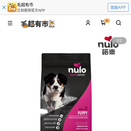
毛超有市
開啟APP
立刻使用官方APP
0
1
/
1