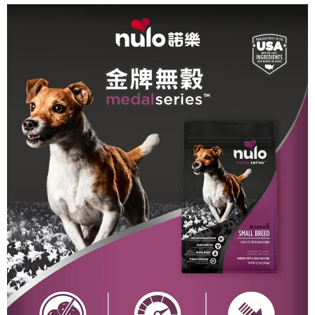
３．收到繳費通知簡訊後14天內，點擊此簡訊中的連結，可透過四大超商／
ATM／網路銀行／等多元方式進行付款，方視為交易完成。
※ 請注意：結帳手續完成當下不需立刻繳費，但若您需要取消訂單，請聯絡
購買商品的店家。未經商家同意取消之訂單仍視為有效，需透過AFTEE先享
後付繳納相關費用。
※ 交易是否成功請以「AFTEE先享後付 」之結帳頁面顯示為準，若有關於
是否繳費成功／繳費後需取消欲退款等相關疑問，請聯繫「AFTEE先享後付
客戶支援中心」
https://netprotections.freshdesk.com/support/home
【注意事項】
１．透過由恩沛科技股份有限公司提供之「AFTEE先享後付」服務完成之交
易，需依本服務之必要範圍內提供個人資料，並將交易相關給付款項請求債
權轉讓予恩沛科技股份有限公司。
２．關於個人資料處理事宜，請瀏覽以下網址：
https://aftee.tw/terms/#terms3
３．未成年的使用者請事先徵得法定代理人或監護人之同意方可使用
「AFTEE先享後付」，若未經同意申辦者引起之損失，本公司不負相關責
任。
４．使用「AFTEE先享後付」時，將依據個別帳號之用戶狀況，依本公司即
時審查核予不同之上限額度；若仍有額度不足之情形，本公司將視審查結果
請求用戶進行身份認證。
５．嚴禁一人註冊多個帳號或使用他人資訊註冊。若發現惡意使用之情形，
恩沛科技股份有限公司將有權停止該用戶之使用額度並採取法律行動。