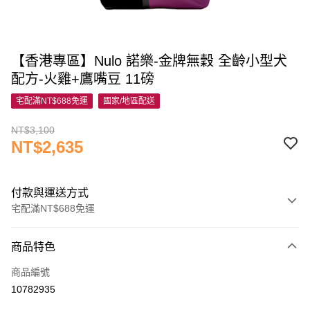
【香港專區】Nulo 諾樂-金牌無穀 全齡小型犬
配方-火雞+鷹嘴豆 11磅
宅配滿NT$688免運
國家/地區配送
NT$3,100
NT$2,635
付款與運送方式
宅配滿NT$688免運
付款方式
商品特色
信用卡一次付款
商品編號
信用卡分期付款
10782935
3 期 0 利率 每期
NT$878
21家銀行