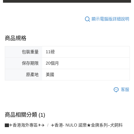
顯示電腦版詳細說明
商品規格
包裝重量
11磅
保存期限
20個月
原產地
美國
客服
商品相關分類 (1)
▇✈香港海外專區✈✈️
✈️香港- NULO 諾樂★金牌系列–犬飼料