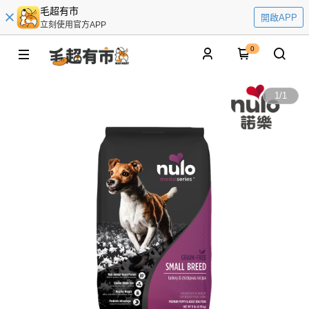
毛超有市
開啟APP
立刻使用官方APP
0
1
/
1