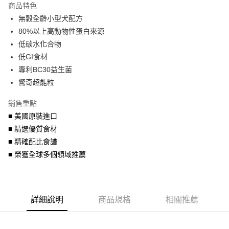
商品特色
6 期 0 利率 每期
NT$439
21家銀行
合作金庫商業銀行
第一商業銀行
無穀全齡小型犬配方
華南商業銀行
彰化商業銀行
合作金庫商業銀行
第一商業銀行
LINE Pay
80%以上高動物性蛋白來源
上海商業儲蓄銀行
台北富邦商業銀行
華南商業銀行
彰化商業銀行
國泰世華商業銀行
兆豐國際商業銀行
低碳水化合物
Apple Pay
上海商業儲蓄銀行
台北富邦商業銀行
臺灣中小企業銀行
台中商業銀行
低GI食材
國泰世華商業銀行
兆豐國際商業銀行
匯豐（台灣）商業銀行
華泰商業銀行
街口支付
臺灣中小企業銀行
台中商業銀行
專利BC30益生菌
聯邦商業銀行
遠東國際商業銀行
匯豐（台灣）商業銀行
華泰商業銀行
驚奇超能粒
悠遊付
元大商業銀行
永豐商業銀行
聯邦商業銀行
遠東國際商業銀行
玉山商業銀行
星展（台灣）商業銀行
元大商業銀行
永豐商業銀行
銷售重點
AFTEE先享後付
台新國際商業銀行
中國信託商業銀行
玉山商業銀行
星展（台灣）商業銀行
■ 美國原裝進口
相關說明
台灣樂天信用卡公司
台新國際商業銀行
中國信託商業銀行
■ 精選優質食材
【關於「AFTEE先享後付」】
台灣樂天信用卡公司
ATM付款
AFTEE先享後付是「在收到商品之後才付款」的支付方式。 讓您購物簡單
■ 精確配比食譜
便利好安心！
■ 榮獲全球多個領域推薦
１．簡單：不需註冊會員、不需綁卡、不需儲值。
運送方式
２．便利：只要手機號碼，簡訊認證，即可結帳。
３．安心：先確認商品／服務後，再付款。
宅配運費
每筆NT$120，滿NT$688(含以上)免運費
【「AFTEE先享後付」結帳流程】
詳細說明
商品規格
相關推薦
１．於結帳方式選擇「AFTEE先享後付」後，將跳轉至「AFTEE先享後付」
香港地區
查看運費
結帳頁面，進行簡訊認證並確認金額後，即可完成結帳。
２．訂單成立數日內，您將收到繳費通知簡訊。