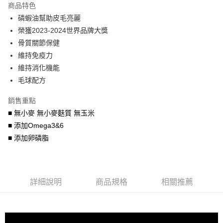
商品特色
6 期 0 利率 每期
NT$83
21家銀行
合作金庫商業銀行
第一商業銀行
磷蝦油幫助皮毛亮麗
華南商業銀行
彰化商業銀行
合作金庫商業銀行
第一商業銀行
LINE Pay
榮獲2023-2024世界品牌大獎
上海商業儲蓄銀行
台北富邦商業銀行
華南商業銀行
彰化商業銀行
國泰世華商業銀行
兆豐國際商業銀行
骨質關節保健
Apple Pay
上海商業儲蓄銀行
台北富邦商業銀行
臺灣中小企業銀行
台中商業銀行
維持免疫力
國泰世華商業銀行
兆豐國際商業銀行
匯豐（台灣）商業銀行
華泰商業銀行
街口支付
臺灣中小企業銀行
台中商業銀行
維持消化機能
聯邦商業銀行
遠東國際商業銀行
匯豐（台灣）商業銀行
華泰商業銀行
毛球配方
悠遊付
元大商業銀行
永豐商業銀行
聯邦商業銀行
遠東國際商業銀行
玉山商業銀行
星展（台灣）商業銀行
元大商業銀行
永豐商業銀行
銷售重點
AFTEE先享後付
台新國際商業銀行
中國信託商業銀行
玉山商業銀行
星展（台灣）商業銀行
■ 無小麥 無小麥麩質 無玉米
相關說明
台灣樂天信用卡公司
台新國際商業銀行
中國信託商業銀行
■ 添加Omega3&6
【關於「AFTEE先享後付」】
台灣樂天信用卡公司
ATM付款
AFTEE先享後付是「在收到商品之後才付款」的支付方式。 讓您購物簡單
■ 添加卵磷脂
便利好安心！
１．簡單：不需註冊會員、不需綁卡、不需儲值。
運送方式
２．便利：只要手機號碼，簡訊認證，即可結帳。
３．安心：先確認商品／服務後，再付款。
宅配運費
詳細說明
商品規格
相關推薦
每筆NT$120，滿NT$688(含以上)免運費
【「AFTEE先享後付」結帳流程】
１．於結帳方式選擇「AFTEE先享後付」後，將跳轉至「AFTEE先享後付」
香港地區
查看運費
結帳頁面，進行簡訊認證並確認金額後，即可完成結帳。
２．訂單成立數日內，您將收到繳費通知簡訊。