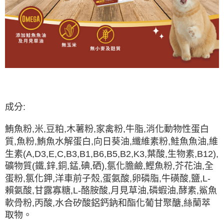
成分:
鮪魚粉,米,豆粕,木薯粉,家禽粉,牛脂,消化動物性蛋白
質,魚粉,鮪魚水解蛋白,向日葵油,纖維素粉,鮭魚魚油,維
生素(A,D3,E,C,B3,B1,B6,B5,B2,K3,葉酸,生物素,B12),
礦物質(鐵,鋅,銅,錳,碘,硒),氯化膽鹼,鰹魚粉,芥花油,全
蛋粉,氯化鉀,洋車前子殼,蛋氨酸,卵磷脂,牛磺酸,鹽,L-
賴氨酸,甘露寡糖,L-酪胺酸,月見草油,磷蝦油,酵素,鯊魚
軟骨粉,丙酸,水合矽酸鋁鈣鈉和酯化葡甘聚醣,絲蘭萃
取物。