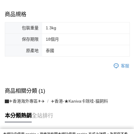
商品規格
包裝重量
1.3kg
保存期限
18個月
原產地
泰國
客服
商品相關分類 (1)
▇✈香港海外專區✈✈️
✈️香港-★Kaniva卡咪哇-貓飼料
本分類熱銷
全站排行