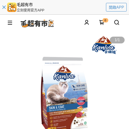
毛超有市
開啟APP
立刻使用官方APP
0
1
/
1