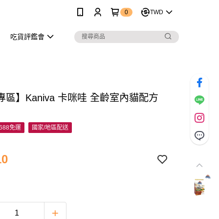
0
TWD
吃貨評鑑會
區】Kaniva 卡咪哇 全齡室內貓配方
688免運
國家/地區配送
10