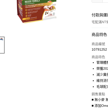
付款與運
宅配滿NT$
付款方式
商品特色
信用卡一
商品編號
10791252
信用卡分
商品特色
3 期 
管理體
6 期 
合作金
榮獲20
華南商
減少糞
合作金
LINE Pay
上海商
華南商
維持消
國泰世
Apple Pay
上海商
毛球配
臺灣中
國泰世
匯豐（
街口支付
銷售重點
臺灣中
聯邦商
■ 無小麥
匯豐（
悠遊付
元大商
聯邦商
■ 添加Ome