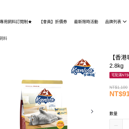
專用飼料訂閱制★
【會員】折價券
最新限時活動
品牌列表
貓飼料
【香港專
2.8kg
宅配滿NT$
NT$1,100
NT$9
數量