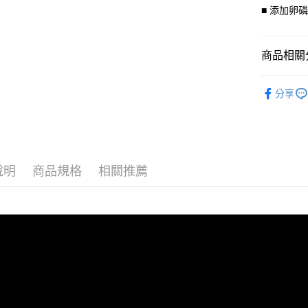
玉山商
元大商
AFTEE先
■ 添加卵
台新國
玉山商
相關說明
台灣樂
台新國
【關於「A
台灣樂
ATM付款
AFTEE
商品相關分
便利好安
１．簡單
▇✈香港海
２．便利
分享
運送方式
３．安心
宅配運費
【「AFT
每筆NT$1
１．於結帳
付」結帳
香港地區
２．訂單
說明
商品規格
相關推薦
３．收到繳
／ATM／
※ 請注意
絡購買商品
先享後付
※ 交易是
是否繳費成
付客戶支
【注意事
１．透過由