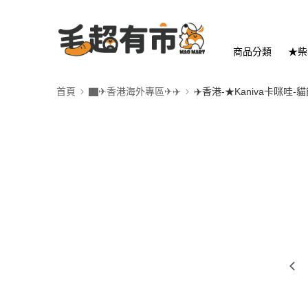
商品分類
★柴
首頁
▇✈香港海外專區✈✈️
✈️香港-★Kaniva卡咪哇-