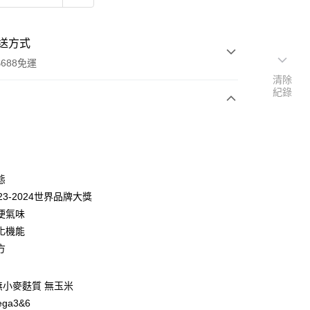
送方式
688免運
清除
紀錄
次付款
期付款
0 利率 每期
NT$303
21家銀行
態
0 利率 每期
NT$151
21家銀行
庫商業銀行
第一商業銀行
23-2024世界品牌大獎
業銀行
彰化商業銀行
便氣味
庫商業銀行
第一商業銀行
業儲蓄銀行
台北富邦商業銀行
業銀行
彰化商業銀行
化機能
華商業銀行
兆豐國際商業銀行
業儲蓄銀行
台北富邦商業銀行
方
小企業銀行
台中商業銀行
華商業銀行
兆豐國際商業銀行
台灣）商業銀行
華泰商業銀行
小企業銀行
台中商業銀行
業銀行
遠東國際商業銀行
 無小麥麩質 無玉米
台灣）商業銀行
華泰商業銀行
業銀行
永豐商業銀行
業銀行
遠東國際商業銀行
ga3&6