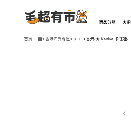
商品分類
★柴
首頁
▇✈香港海外專區✈✈️
✈️香港-★ Kaniva 卡