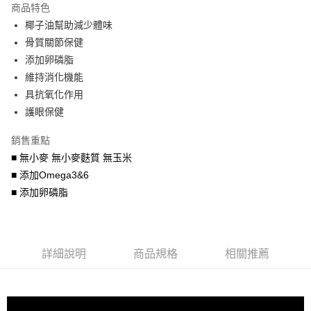
商品特色
6 期 0 利率 每期
NT$151
21家銀行
合作金庫商業銀行
第一商業銀行
椰子油幫助減少體味
華南商業銀行
彰化商業銀行
合作金庫商業銀行
第一商業銀行
LINE Pay
骨質關節保健
上海商業儲蓄銀行
台北富邦商業銀行
華南商業銀行
彰化商業銀行
國泰世華商業銀行
兆豐國際商業銀行
添加卵磷脂
Apple Pay
上海商業儲蓄銀行
台北富邦商業銀行
臺灣中小企業銀行
台中商業銀行
維持消化機能
國泰世華商業銀行
兆豐國際商業銀行
匯豐（台灣）商業銀行
華泰商業銀行
街口支付
臺灣中小企業銀行
台中商業銀行
具抗氧化作用
聯邦商業銀行
遠東國際商業銀行
匯豐（台灣）商業銀行
華泰商業銀行
護眼保健
悠遊付
元大商業銀行
永豐商業銀行
聯邦商業銀行
遠東國際商業銀行
玉山商業銀行
星展（台灣）商業銀行
元大商業銀行
永豐商業銀行
銷售重點
AFTEE先享後付
台新國際商業銀行
中國信託商業銀行
玉山商業銀行
星展（台灣）商業銀行
■ 無小麥 無小麥麩質 無玉米
相關說明
台灣樂天信用卡公司
台新國際商業銀行
中國信託商業銀行
■ 添加Omega3&6
【關於「AFTEE先享後付」】
台灣樂天信用卡公司
ATM付款
AFTEE先享後付是「在收到商品之後才付款」的支付方式。 讓您購物簡單
■ 添加卵磷脂
便利好安心！
１．簡單：不需註冊會員、不需綁卡、不需儲值。
運送方式
２．便利：只要手機號碼，簡訊認證，即可結帳。
３．安心：先確認商品／服務後，再付款。
宅配運費
詳細說明
商品規格
相關推薦
每筆NT$120，滿NT$688(含以上)免運費
【「AFTEE先享後付」結帳流程】
１．於結帳方式選擇「AFTEE先享後付」後，將跳轉至「AFTEE先享後付」
香港地區
查看運費
結帳頁面，進行簡訊認證並確認金額後，即可完成結帳。
２．訂單成立數日內，您將收到繳費通知簡訊。