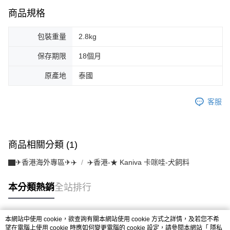
商品規格
包裝重量
2.8kg
保存期限
18個月
原產地
泰國
客服
商品相關分類 (1)
▇✈香港海外專區✈✈️
✈️香港-★ Kaniva 卡咪哇-犬飼料
本分類熱銷
全站排行
本網站中使用 cookie，欲查詢有關本網站使用 cookie 方式之詳情，及若您不希
熱門標籤
望在電腦上使用 cookie 時應如何變更電腦的 cookie 設定，請參閱本網站「
隱私