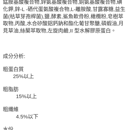
錳胺基酸複合物,鋅氨基酸複合物,銅氨基酸複合物,碘
化鉀,鋅-L -硒代蛋氨酸複合物,L-離胺酸,甘露寡糖,益生
菌(枯草芽孢桿菌),鹽,酵素,鯊魚軟骨粉,橄欖粉,皂樹萃
取物,丙酸,水合矽酸鋁鈣鈉和酯化葡甘聚醣,磷蝦油,月
見草油,絲蘭萃取物,左旋肉鹼,II 型水解膠原蛋白。
成分分析:
粗蛋白質
25%以上
粗脂肪
15%以上
粗纖維
4.5%以下
水份