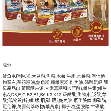
成分:
鮭魚水解物,米,大豆粉,魚粉,木薯,牛脂,木薯粉,消化動
物蛋白,葵花籽油,鮪魚粉,纖維素粉,鮭魚油,磷酸氫鈣,酵
母產品(β-葡聚醣來源,甘露寡糖和核苷酸),維生素(維生
素A,D3,E,C,B2,B1,B6,K3,K12,菸鹼酸,生物素,泛酸,葉
酸)礦物質(鋅,鐵,錳,銅,碘,硒),鮪魚油,氯化膽鹼,卵磷脂,
氯化鉀,萬壽菊萃取物(葉黃素),椰子油,蛋胺酸,牛磺酸,