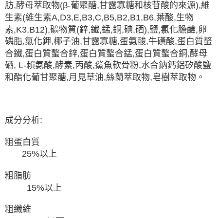
肪,酵母萃取物(β-葡聚醣,甘露寡糖和核苷酸的來源),維
生素(維生素A,D3,E,B3,C,B5,B2,B1,B6,葉酸,生物
素,K3,B12),礦物質(鋅,鐵,錳,銅,碘,硒),鹽,氯化膽鹼,卵
磷脂,氯化鉀,椰子油,甘露寡糖,蛋氨酸,牛磺酸,蛋白質螯
合鐵,蛋白質螯合鋅,蛋白質螯合錳,蛋白質螯合銅,酵母
硒, L-賴氨酸,酵素,丙酸,鯊魚軟骨粉,水合鈉鈣​​鋁矽酸鹽
和酯化葡甘聚醣,月見草油,絲蘭萃取物,皂樹萃取物。
成分分析:
粗蛋白質
25%以上
粗脂肪
15%以上
粗纖維