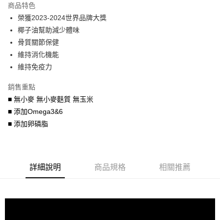
商品特色
6 期 0 利率 每期
NT$408
21家銀行
合作金庫商業銀行
第一商業銀行
榮獲2023-2024世界品牌大獎
華南商業銀行
彰化商業銀行
合作金庫商業銀行
第一商業銀行
LINE Pay
椰子油幫助減少體味
上海商業儲蓄銀行
台北富邦商業銀行
華南商業銀行
彰化商業銀行
國泰世華商業銀行
兆豐國際商業銀行
骨質關節保健
Apple Pay
上海商業儲蓄銀行
台北富邦商業銀行
臺灣中小企業銀行
台中商業銀行
維持消化機能
國泰世華商業銀行
兆豐國際商業銀行
匯豐（台灣）商業銀行
華泰商業銀行
街口支付
臺灣中小企業銀行
台中商業銀行
維持免疫力
聯邦商業銀行
遠東國際商業銀行
匯豐（台灣）商業銀行
華泰商業銀行
悠遊付
元大商業銀行
永豐商業銀行
銷售重點
聯邦商業銀行
遠東國際商業銀行
玉山商業銀行
星展（台灣）商業銀行
元大商業銀行
永豐商業銀行
■ 無小麥 無小麥麩質 無玉米
AFTEE先享後付
台新國際商業銀行
中國信託商業銀行
玉山商業銀行
星展（台灣）商業銀行
■ 添加Omega3&6
相關說明
台灣樂天信用卡公司
台新國際商業銀行
中國信託商業銀行
■ 添加卵磷脂
【關於「AFTEE先享後付」】
台灣樂天信用卡公司
ATM付款
AFTEE先享後付是「在收到商品之後才付款」的支付方式。 讓您購物簡單
便利好安心！
１．簡單：不需註冊會員、不需綁卡、不需儲值。
運送方式
２．便利：只要手機號碼，簡訊認證，即可結帳。
詳細說明
商品規格
相關推薦
３．安心：先確認商品／服務後，再付款。
宅配運費
每筆NT$120，滿NT$688(含以上)免運費
【「AFTEE先享後付」結帳流程】
１．於結帳方式選擇「AFTEE先享後付」後，將跳轉至「AFTEE先享後付」
香港地區
查看運費
結帳頁面，進行簡訊認證並確認金額後，即可完成結帳。
２．訂單成立數日內，您將收到繳費通知簡訊。