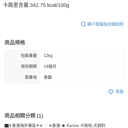
卡路里含量:342.75 kcal/100g
顯示電腦版詳細說明
商品規格
包裝重量
12kg
保存期限
18個月
原產地
泰國
客服
商品相關分類 (1)
▇✈香港海外專區✈✈️
✈️香港-★ Kaniva 卡咪哇-犬飼料