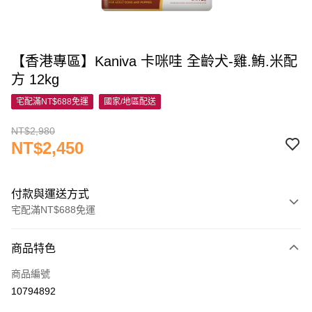
【香港專區】Kaniva 卡咪哇 全齡犬-雞.鮪.米配
方 12kg
宅配滿NT$688免運
國家/地區配送
NT$2,980
NT$2,450
付款與運送方式
宅配滿NT$688免運
付款方式
商品特色
信用卡一次付款
商品編號
信用卡分期付款
10794892
3 期 0 利率 每期
NT$816
21家銀行