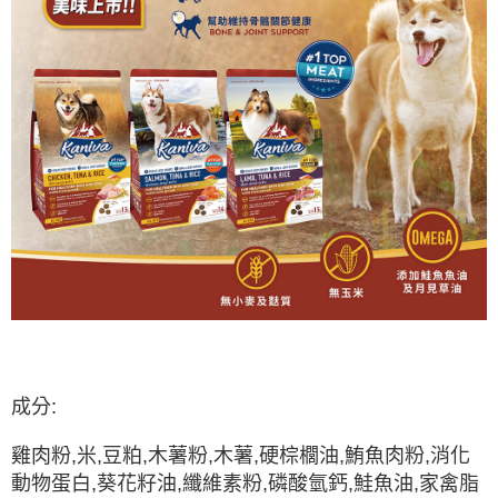
成分:
雞肉粉,米,豆粕,木薯粉,木薯,硬棕櫚油,鮪魚肉粉,消化
動物蛋白,葵花籽油,纖維素粉,磷酸氫鈣,鮭魚油,家禽脂