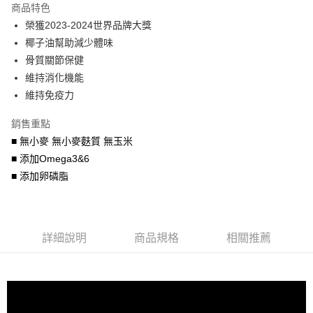
商品特色
6 期 0 利率 每期
NT$148
21家銀行
合作金庫商業銀行
第一商業銀行
榮獲2023-2024世界品牌大獎
華南商業銀行
彰化商業銀行
合作金庫商業銀行
第一商業銀行
LINE Pay
椰子油幫助減少體味
上海商業儲蓄銀行
台北富邦商業銀行
華南商業銀行
彰化商業銀行
國泰世華商業銀行
兆豐國際商業銀行
骨質關節保健
Apple Pay
上海商業儲蓄銀行
台北富邦商業銀行
臺灣中小企業銀行
台中商業銀行
維持消化機能
國泰世華商業銀行
兆豐國際商業銀行
匯豐（台灣）商業銀行
華泰商業銀行
街口支付
臺灣中小企業銀行
台中商業銀行
維持免疫力
聯邦商業銀行
遠東國際商業銀行
匯豐（台灣）商業銀行
華泰商業銀行
悠遊付
元大商業銀行
永豐商業銀行
銷售重點
聯邦商業銀行
遠東國際商業銀行
玉山商業銀行
星展（台灣）商業銀行
元大商業銀行
永豐商業銀行
■ 無小麥 無小麥麩質 無玉米
AFTEE先享後付
台新國際商業銀行
中國信託商業銀行
玉山商業銀行
星展（台灣）商業銀行
■ 添加Omega3&6
相關說明
台灣樂天信用卡公司
台新國際商業銀行
中國信託商業銀行
■ 添加卵磷脂
【關於「AFTEE先享後付」】
台灣樂天信用卡公司
ATM付款
AFTEE先享後付是「在收到商品之後才付款」的支付方式。 讓您購物簡單
便利好安心！
１．簡單：不需註冊會員、不需綁卡、不需儲值。
運送方式
２．便利：只要手機號碼，簡訊認證，即可結帳。
詳細說明
商品規格
相關推薦
３．安心：先確認商品／服務後，再付款。
宅配運費
每筆NT$120，滿NT$688(含以上)免運費
【「AFTEE先享後付」結帳流程】
１．於結帳方式選擇「AFTEE先享後付」後，將跳轉至「AFTEE先享後付」
香港地區
查看運費
結帳頁面，進行簡訊認證並確認金額後，即可完成結帳。
２．訂單成立數日內，您將收到繳費通知簡訊。