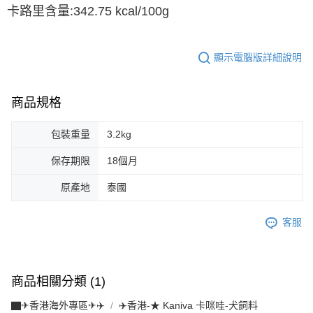
卡路里含量:342.75 kcal/100g
顯示電腦版詳細說明
商品規格
包裝重量
3.2kg
保存期限
18個月
原產地
泰國
客服
商品相關分類 (1)
▇✈香港海外專區✈✈️
✈️香港-★ Kaniva 卡咪哇-犬飼料