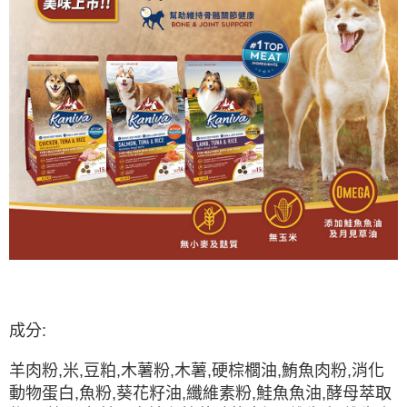
成分:
羊肉粉,米,豆粕,木薯粉,木薯,硬棕櫚油,鮪魚肉粉,消化
動物蛋白,魚粉,葵花籽油,纖維素粉,鮭魚魚油,酵母萃取