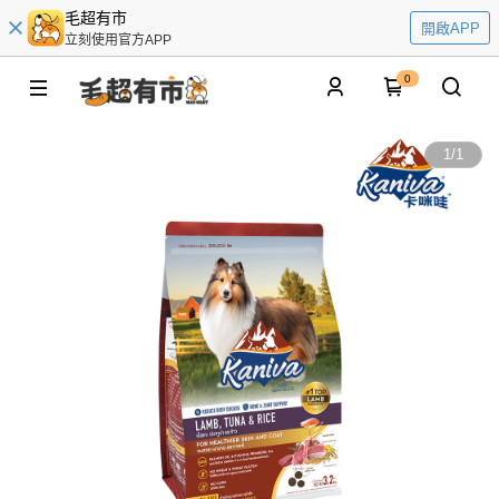
毛超有市
開啟APP
立刻使用官方APP
0
1
/
1