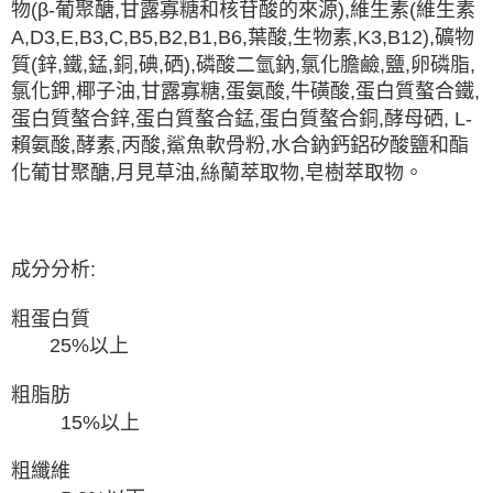
物(β-葡聚醣,甘露寡糖和核苷酸的來源),維生素(維生素
A,D3,E,B3,C,B5,B2,B1,B6,葉酸,生物素,K3,B12),礦物
質(鋅,鐵,錳,銅,碘,硒),磷酸二氫鈉,氯化膽鹼,鹽,卵磷脂,
氯化鉀,椰子油,甘露寡糖,蛋氨酸,牛磺酸,蛋白質螯合鐵,
蛋白質螯合鋅,蛋白質螯合錳,蛋白質螯合銅,酵母硒, L-
賴氨酸,酵素,丙酸,鯊魚軟骨粉,水合鈉鈣​​鋁矽酸鹽和酯
化葡甘聚醣,月見草油,絲蘭萃取物,皂樹萃取物。
成分分析:
粗蛋白質
25%以上
粗脂肪
15%以上
粗纖維