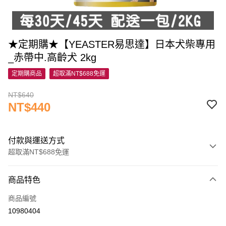
★定期購★【YEASTER易思達】日本犬柴專用
_赤帶中.高齡犬 2kg
定期購商品
超取滿NT$688免運
NT$640
NT$440
付款與運送方式
超取滿NT$688免運
付款方式
商品特色
信用卡一次付款
商品編號
運送方式
10980404