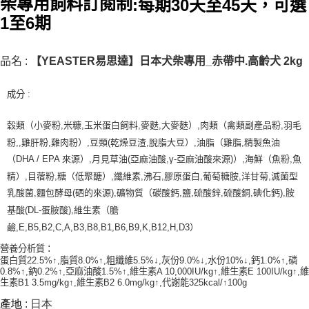
柴專用飼料訂閱制
:
每期30天至45天，可選
1至6期
品名
:
日本犬柴專用
_
赤帶中
.
高齡犬
【YEASTER易思達】
2kg
:
成分
穀類（小麥粉
,
米糠
,
玉米蛋白飼料
,
麥麩
,
大麥麩）
,
肉類（禽類副產品粉
,
羽毛
粉
,,
雞肝粉
,
雞肉粉）
,
豆類
(
乾燥豆渣
,
脫脂大豆）
,
油脂（雞脂
,
精製魚油
（
DHA / EPA
來源）
,
月見草油
(
亞麻油酸
,
γ
-
亞麻油酸來源
)
）
,
海鮮（魚粉
,
魚
精）
,
目蓿粉
,
糖（低聚醣）
,
纖維素
,
沸石
,
膠原蛋白
,
葡萄糖胺
,
洋甘菊
,
滅菌型
乳酸菌
,
麵包酵母
(
硒的來源
),
礦物質（碳酸鈣
,
鹽
,
硫酸鋅
,
硫酸銅
,
碘化鈣
),
胺
基酸
(DL-
蛋胺酸
),
維生素（膽
鹼
,E,B5,B2,C,A,B3,B8,B1,B6,B9,K,B12,H,D3
）
:
營養分析質
蛋白質
22.5%
↑
,
脂質
8.0%
↑
,
粗纖維
5.5%
↓
,
灰份
9.0%
↓
,
水份
10%
↓
,
鈣
1.0%
↑
,
磷
0.8%
↑
,
鈉
0.2%
↑
,
亞麻油酸
1.5%
↑
,
維生素
A 10,000IU/kg
↑
,
維生素
E 100IU/kg
↑
,
維
生素
B1 3.5mg/kg
↑
,
維生素
B2 6.0mg/kg
↑
,
代謝能
325kcal/
↑
100g
產地
: 日本