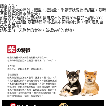
:
餵食方法
隨時
並根據愛犬的年齡、體重、運動量、季節等狀況進行調整。
準備新鮮飲用水供愛犬。
如要與其他飼料做更換時,請用原本的飼料20%搭配本飼料80%
比例下去做調整,隨著時間漸漸提高本飼料的比例，便可達到自
然完全更換。
請取出前一天剩餘的食物，並提供新的食物。