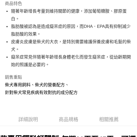
付款後全家取貨
商品特色
每筆NT$65，滿NT$688(含以上)免運費
隨著年齡增長考量到維持關節的健康，添加葡萄糖胺、膠原蛋
白。
付款後7-11取貨
脂肪酸被認為是造成癡呆症的原因，而DHA．EPA具有抑制減少
每筆NT$65，滿NT$688(含以上)免運費
脂肪酸的效果。
宅配運費
皮膚炎皮膚是柴犬的大衣，是特別需要維護保養皮膚和毛髮的柴
每筆NT$120，滿NT$688(含以上)免運費
犬。
癡呆症常見伴隨著年齡增長身體老化而發生癡呆症，從幼齡期開
始的照護是必要的。
銷售重點
柴犬專用飼料、柴犬的營養配方、
針對柴犬常見疾病有效對抗的成分配方
詳細說明
商品規格
相關推薦