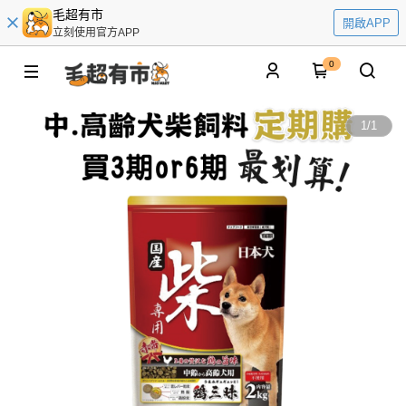
毛超有市
開啟APP
立刻使用官方APP
0
1
/
1