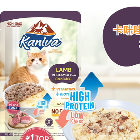
【注意事
宅配運費
１．透過由
交易，需
每筆NT$1
求債權轉
２．關於
https://aft
３．未成
「AFTE
任。
４．使用「
即時審查
結果請求
５．嚴禁
形，恩沛
動。