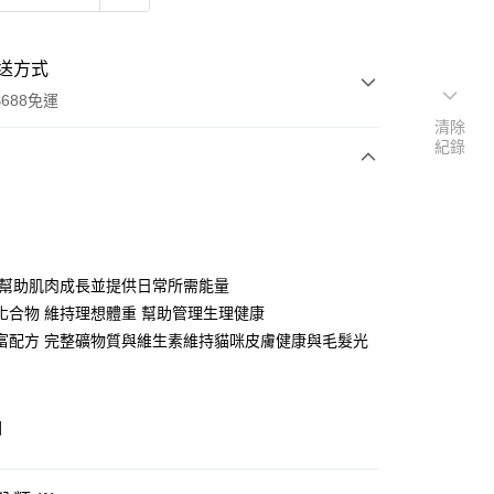
送方式
688免運
清除
紀錄
次付款
期付款
0 利率 每期
NT$132
21家銀行
 幫助肌肉成長並提供日常所需能量
0 利率 每期
NT$66
21家銀行
庫商業銀行
第一商業銀行
化合物 維持理想體重 幫助管理生理健康
業銀行
彰化商業銀行
富配方 完整礦物質與維生素維持貓咪皮膚健康與毛髮光
庫商業銀行
第一商業銀行
付款
業儲蓄銀行
台北富邦商業銀行
業銀行
彰化商業銀行
華商業銀行
兆豐國際商業銀行
業儲蓄銀行
台北富邦商業銀行
小企業銀行
台中商業銀行
華商業銀行
兆豐國際商業銀行
台灣）商業銀行
華泰商業銀行
國
小企業銀行
台中商業銀行
業銀行
遠東國際商業銀行
台灣）商業銀行
華泰商業銀行
業銀行
永豐商業銀行
業銀行
遠東國際商業銀行