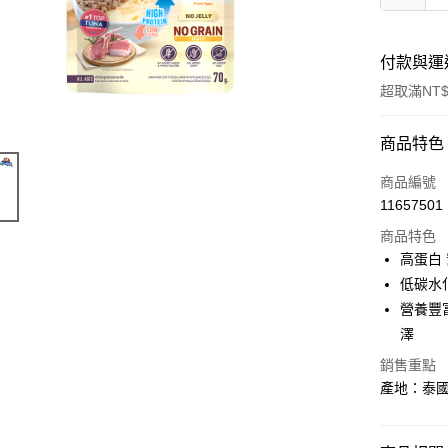
付款與運
超取滿NT$
付款方式
商品特色
信用卡一
商品編號
11657501
信用卡分
商品特色
3 期 
高蛋白
6 期 
合作金
低碳水
華南商
營養豐
合作金
超商取貨
上海商
華南商
澤
國泰世
LINE Pay
上海商
銷售重點
臺灣中
國泰世
匯豐（
產地：泰
Apple Pay
臺灣中
聯邦商
匯豐（
街口支付
元大商
聯邦商