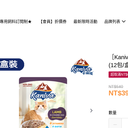
專用飼料訂閱制★
【會員】折價券
最新限時活動
品牌列表
［Kan
(12包/
超取滿NT$
NT$540
NT$3
數量