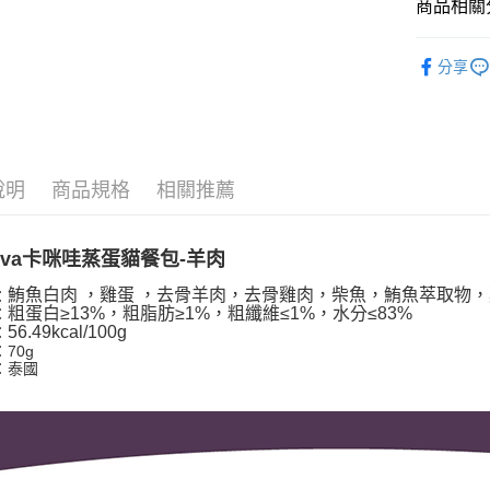
玉山商
商品相關分
元大商
悠遊付
台新國
玉山商
台灣樂
★ Kaniv
台新國
AFTEE先
分享
台灣樂
相關說明
【關於「A
ATM付款
AFTEE
便利好安
１．簡單
２．便利
說明
商品規格
相關推薦
運送方式
３．安心
全家取貨
【「AFT
iva
卡咪哇蒸蛋貓餐包-羊肉
每筆NT$6
１．於結帳
付」結帳
鮪魚白肉 ，雞蛋 ，去骨羊肉，去骨雞肉，柴魚，鮪魚萃取物
：
付款後全
２．訂單
粗蛋白≥13%，粗脂肪≥1%，粗纖維≤1%，水分≤83%
：
３．收到繳
56.49kcal/100g
每筆NT$6
：
／ATM／
70g
※ 請注意
：泰國
7-11取貨
絡購買商品
先享後付
每筆NT$6
※ 交易是
是否繳費成
付款後7-1
付客戶支
每筆NT$6