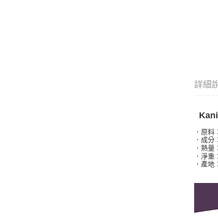
詳細
Kan
．原料
．成分
．熱量
．淨重：
．產地