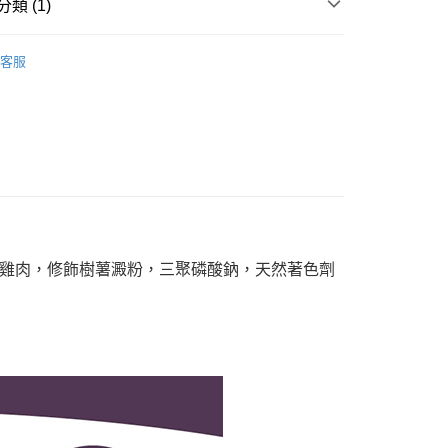
業銀行
星展（台灣）商業銀行
類 (1)
業銀行
永豐商業銀行
際商業銀行
中國信託商業銀行
業銀行
星展（台灣）商業銀行
天信用卡公司
a 卡咪哇
▇ Kaniva》貓餐包
際商業銀行
中國信託商業銀行
享後付
客服
天信用卡公司
FTEE先享後付」】
先享後付是「在收到商品之後才付款」的支付方式。 讓您購物簡單
心！
：不需註冊會員、不需綁卡、不需儲值。
：只要手機號碼，簡訊認證，即可結帳。
：先確認商品／服務後，再付款。
付款
EE先享後付」結帳流程】
5
方式選擇「AFTEE先享後付」後，將跳轉至「AFTEE先享後
頁面，進行簡訊認證並確認金額後，即可完成結帳。
，雞肉，修飾樹薯澱粉，三聚磷酸鈉，天然著色劑
家取貨
成立數日內，您將收到繳費通知簡訊。
費通知簡訊後14天內，點擊此簡訊中的連結，可透過四大超商
5，滿NT$688(含以上)免運費
網路銀行／等多元方式進行付款，方視為交易完成。
：結帳手續完成當下不需立刻繳費，但若您需要取消訂單，請聯
付款
的店家。未經商家同意取消之訂單仍視為有效，需透過AFTEE
繳納相關費用。
5
否成功請以「AFTEE先享後付 」之結帳頁面顯示為準，若有關於
功／繳費後需取消欲退款等相關疑問，請聯繫「AFTEE先享後
1取貨
援中心」
https://netprotections.freshdesk.com/support/home
5，滿NT$688(含以上)免運費