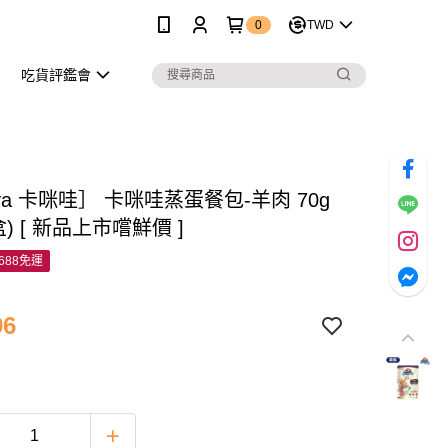
0
TWD
吃貨評鑑會
iva 卡咪哇］ 卡咪哇蒸蛋餐包-羊肉 70g
盒) [ 新品上市嚐鮮價 ]
688免運
96