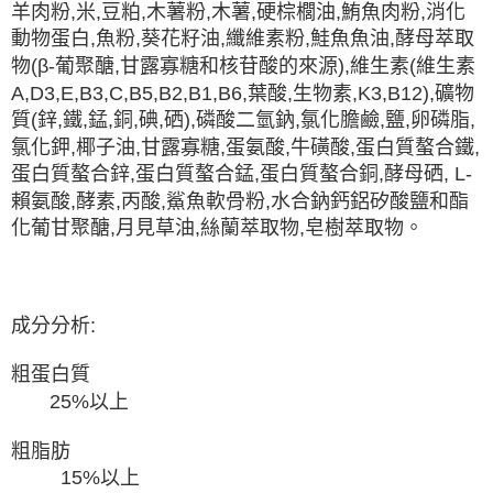
羊肉粉,米,豆粕,木薯粉,木薯,硬棕櫚油,鮪魚肉粉,消化
動物蛋白,魚粉,葵花籽油,纖維素粉,鮭魚魚油,酵母萃取
物(β-葡聚醣,甘露寡糖和核苷酸的來源),維生素(維生素
A,D3,E,B3,C,B5,B2,B1,B6,葉酸,生物素,K3,B12),礦物
質(鋅,鐵,錳,銅,碘,硒),磷酸二氫鈉,氯化膽鹼,鹽,卵磷脂,
氯化鉀,椰子油,甘露寡糖,蛋氨酸,牛磺酸,蛋白質螯合鐵,
蛋白質螯合鋅,蛋白質螯合錳,蛋白質螯合銅,酵母硒, L-
賴氨酸,酵素,丙酸,鯊魚軟骨粉,水合鈉鈣​​鋁矽酸鹽和酯
化葡甘聚醣,月見草油,絲蘭萃取物,皂樹萃取物。
成分分析:
粗蛋白質
25%以上
粗脂肪
15%以上