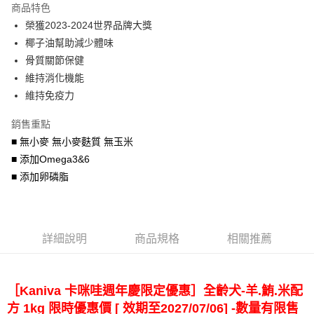
商品特色
6 期 0 利率 每期
NT$33
21家銀行
合作金庫商業銀行
第一商業銀行
榮獲2023-2024世界品牌大獎
華南商業銀行
彰化商業銀行
合作金庫商業銀行
第一商業銀行
LINE Pay
椰子油幫助減少體味
上海商業儲蓄銀行
台北富邦商業銀行
華南商業銀行
彰化商業銀行
國泰世華商業銀行
兆豐國際商業銀行
骨質關節保健
Apple Pay
上海商業儲蓄銀行
台北富邦商業銀行
臺灣中小企業銀行
台中商業銀行
維持消化機能
國泰世華商業銀行
兆豐國際商業銀行
匯豐（台灣）商業銀行
華泰商業銀行
街口支付
臺灣中小企業銀行
台中商業銀行
維持免疫力
聯邦商業銀行
遠東國際商業銀行
匯豐（台灣）商業銀行
華泰商業銀行
悠遊付
元大商業銀行
永豐商業銀行
銷售重點
聯邦商業銀行
遠東國際商業銀行
玉山商業銀行
星展（台灣）商業銀行
元大商業銀行
永豐商業銀行
■ 無小麥 無小麥麩質 無玉米
AFTEE先享後付
台新國際商業銀行
中國信託商業銀行
玉山商業銀行
星展（台灣）商業銀行
■ 添加Omega3&6
相關說明
台灣樂天信用卡公司
台新國際商業銀行
中國信託商業銀行
■ 添加卵磷脂
【關於「AFTEE先享後付」】
台灣樂天信用卡公司
ATM付款
AFTEE先享後付是「在收到商品之後才付款」的支付方式。 讓您購物簡單
便利好安心！
１．簡單：不需註冊會員、不需綁卡、不需儲值。
運送方式
２．便利：只要手機號碼，簡訊認證，即可結帳。
詳細說明
商品規格
相關推薦
３．安心：先確認商品／服務後，再付款。
宅配運費
每筆NT$120，滿NT$688(含以上)免運費
【「AFTEE先享後付」結帳流程】
１．於結帳方式選擇「AFTEE先享後付」後，將跳轉至「AFTEE先享後付」
［Kaniva 卡咪哇週年慶限定優惠］全齡犬-羊.鮪.米配
結帳頁面，進行簡訊認證並確認金額後，即可完成結帳。
２．訂單成立數日內，您將收到繳費通知簡訊。
方 1kg 限時優惠價 [ 效期至2027/07/06] -數量有限售