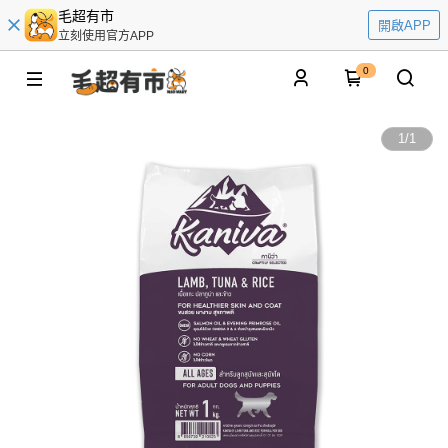
毛超有市
開啟APP
立刻使用官方APP
0
1
/
1