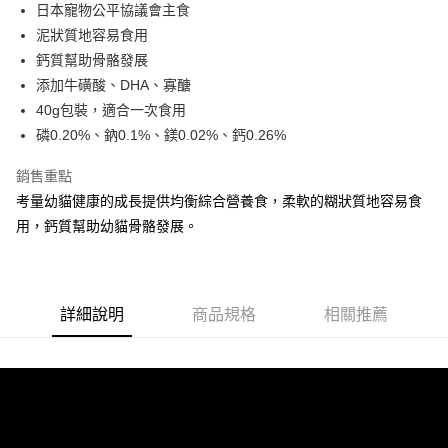
日本寵物公平協議會主食
華南商業銀行
彰化商業銀行
合作金庫商業銀行
第一商業銀行
超商取貨付款
泥狀質地容易食用
上海商業儲蓄銀行
台北富邦商業銀行
華南商業銀行
彰化商業銀行
國泰世華商業銀行
兆豐國際商業銀行
鈣質幫助骨骼發展
LINE Pay
上海商業儲蓄銀行
台北富邦商業銀行
臺灣中小企業銀行
台中商業銀行
添加牛磺酸、DHA、寡醣
國泰世華商業銀行
兆豐國際商業銀行
匯豐（台灣）商業銀行
華泰商業銀行
Apple Pay
臺灣中小企業銀行
台中商業銀行
40g包裝，適合一次食用
聯邦商業銀行
遠東國際商業銀行
匯豐（台灣）商業銀行
華泰商業銀行
磷0.20%、鈉0.1%、鎂0.02%、鈣0.26%
街口支付
元大商業銀行
永豐商業銀行
聯邦商業銀行
遠東國際商業銀行
玉山商業銀行
星展（台灣）商業銀行
元大商業銀行
永豐商業銀行
銷售重點
悠遊付
台新國際商業銀行
中國信託商業銀行
玉山商業銀行
星展（台灣）商業銀行
考量幼貓健康的成長提供均衡綜合營養食，柔軟的糊狀質地容易食
台灣樂天信用卡公司
台新國際商業銀行
中國信託商業銀行
AFTEE先享後付
用，鈣質幫助幼貓骨骼發展。
台灣樂天信用卡公司
相關說明
【關於「AFTEE先享後付」】
ATM付款
AFTEE先享後付是「在收到商品之後才付款」的支付方式。 讓您購物簡單
便利好安心！
詳細說明
商品規格
相關推薦
１．簡單：不需註冊會員、不需綁卡、不需儲值。
運送方式
２．便利：只要手機號碼，簡訊認證，即可結帳。
３．安心：先確認商品／服務後，再付款。
全家取貨付款
每筆NT$65
【「AFTEE先享後付」結帳流程】
１．於結帳方式選擇「AFTEE先享後付」後，將跳轉至「AFTEE先享後付」
7-11取貨付款
結帳頁面，進行簡訊認證並確認金額後，即可完成結帳。
２．訂單成立數日內，您將收到繳費通知簡訊。