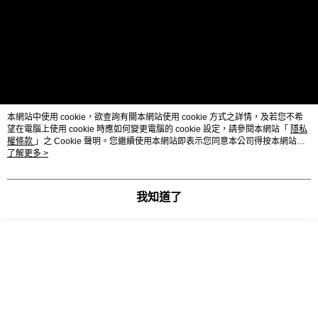
每筆NT$65
３．收到繳費通知簡訊後14天內，點擊此簡訊中的連結，可透過四大超商／
ATM／網路銀行／等多元方式進行付款，方視為交易完成。
宅配運費
※ 請注意：結帳手續完成當下不需立刻繳費，但若您需要取消訂單，請聯絡
每筆NT$120，滿NT$688(含以上)免運費
購買商品的店家。未經商家同意取消之訂單仍視為有效，需透過AFTEE先享
後付繳納相關費用。
※ 交易是否成功請以「AFTEE先享後付 」之結帳頁面顯示為準，若有關於
是否繳費成功／繳費後需取消欲退款等相關疑問，請聯繫「AFTEE先享後付
客戶支援中心」
https://netprotections.freshdesk.com/support/home
本網站中使用 cookie，欲查詢有關本網站使用 cookie 方式之詳情，及若您不希
【注意事項】
望在電腦上使用 cookie 時應如何變更電腦的 cookie 設定，請參閱本網站「
隱私
１．透過由恩沛科技股份有限公司提供之「AFTEE先享後付」服務完成之交
權條款
」之 Cookie 聲明。您繼續使用本網站即表示您同意本公司得按本網站使
易，需依本服務之必要範圍內提供個人資料，並將交易相關給付款項請求債
用條款之 Cookie 聲明使用 cookie。
了解更多 >
權轉讓予恩沛科技股份有限公司。
２．關於個人資料處理事宜，請瀏覽以下網址：
KCK-6 健康罐幼貓6號-雞 鮪
https://aftee.tw/terms/#terms3
我知道了
３．未成年的使用者請事先徵得法定代理人或監護人之同意方可使用
原料:
「AFTEE先享後付」，若未經同意申辦者引起之損失，本公司不負相關責
任。
肉類(雞胸肉等),魚介類(鮪魚.魚抽出物等),油脂類(向日葵油.含DHA精製魚
４．使用「AFTEE先享後付」時，將依據個別帳號之用戶狀況，依本公司即
油),葡萄糖,寡醣,礦物質(Ca.P.Fe.Cu.Mn.Zn.I),增粘安定劑,牛磺酸,維他命
時審查核予不同之上限額度；若仍有額度不足之情形，本公司將視審查結果
(A.D.E.K.B1.B2.B6.B12.菸鹼酸.泛酸.葉酸.生物素.膽鹼)
請求用戶進行身份認證。
５．嚴禁一人註冊多個帳號或使用他人資訊註冊。若發現惡意使用之情形，
恩沛科技股份有限公司將有權停止該用戶之使用額度並採取法律行動。
分析值：
粗蛋白質7.4%↑粗脂肪2.5%↑粗纖維0.1%↓粗灰分2.0%↓水分87.1%↓ 磷