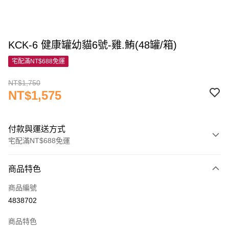
KCK-6 健康罐幼貓6號-雞.鮪(48罐/箱)
宅配滿NT$688免運
NT$1,750
NT$1,575
付款與運送方式
宅配滿NT$688免運
付款方式
商品特色
信用卡一次付款
商品編號
信用卡分期付款
4838702
3 期 0 利率 每期
NT$525
21家銀行
商品特色
6 期 0 利率 每期
NT$262
21家銀行
合作金庫商業銀行
第一商業銀行