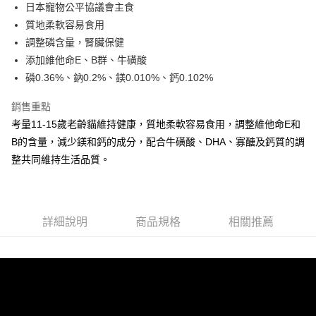
日本寵物公平協議會主食
華南商業銀行
彰化商業銀行
合作金庫商業銀行
第一商業銀行
超商取貨付款
質地柔軟容易食用
上海商業儲蓄銀行
台北富邦商業銀行
華南商業銀行
彰化商業銀行
國泰世華商業銀行
兆豐國際商業銀行
調整磷含量，腎臟保健
LINE Pay
上海商業儲蓄銀行
台北富邦商業銀行
臺灣中小企業銀行
台中商業銀行
添加維他命E、B群、牛磺酸
國泰世華商業銀行
兆豐國際商業銀行
匯豐（台灣）商業銀行
華泰商業銀行
Apple Pay
臺灣中小企業銀行
台中商業銀行
磷0.36%、鈉0.2%、鎂0.010%、鈣0.102%
聯邦商業銀行
遠東國際商業銀行
匯豐（台灣）商業銀行
華泰商業銀行
街口支付
元大商業銀行
永豐商業銀行
銷售重點
聯邦商業銀行
遠東國際商業銀行
玉山商業銀行
星展（台灣）商業銀行
元大商業銀行
永豐商業銀行
考量11-15歲老齡貓維持健康，質地柔軟容易食用，調整維他命E和
悠遊付
台新國際商業銀行
中國信託商業銀行
玉山商業銀行
星展（台灣）商業銀行
B的含量，減少鎂和鈣的成分，配合牛磺酸、DHA、寡醣及鈣質的調
台灣樂天信用卡公司
台新國際商業銀行
中國信託商業銀行
AFTEE先享後付
整共同維持生活品質。
台灣樂天信用卡公司
相關說明
【關於「AFTEE先享後付」】
ATM付款
AFTEE先享後付是「在收到商品之後才付款」的支付方式。 讓您購物簡單
便利好安心！
詳細說明
商品規格
相關推薦
１．簡單：不需註冊會員、不需綁卡、不需儲值。
運送方式
２．便利：只要手機號碼，簡訊認證，即可結帳。
３．安心：先確認商品／服務後，再付款。
全家取貨付款
每筆NT$65
【「AFTEE先享後付」結帳流程】
１．於結帳方式選擇「AFTEE先享後付」後，將跳轉至「AFTEE先享後付」
7-11取貨付款
結帳頁面，進行簡訊認證並確認金額後，即可完成結帳。
２．訂單成立數日內，您將收到繳費通知簡訊。