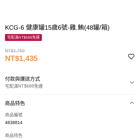
KCG-6 健康罐15歲6號-雞.鮪(48罐/箱)
宅配滿NT$688免運
NT$1,750
NT$1,435
付款與運送方式
宅配滿NT$688免運
付款方式
商品特色
信用卡一次付款
商品編號
信用卡分期付款
4838814
3 期 0 利率 每期
NT$478
21家銀行
商品特色
6 期 0 利率 每期
NT$239
21家銀行
合作金庫商業銀行
第一商業銀行