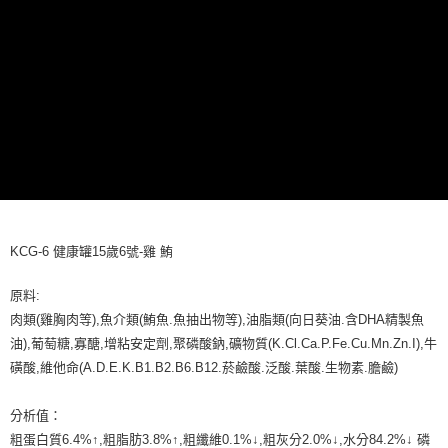
每筆NT$65
３．收到繳費通知簡訊後14天內，點擊此簡訊中的連結，可透過四大超商／
ATM／網路銀行／等多元方式進行付款，方視為交易完成。
宅配運費
※ 請注意：結帳手續完成當下不需立刻繳費，但若您需要取消訂單，請聯絡
每筆NT$120，滿NT$688(含以上)免運費
購買商品的店家。未經商家同意取消之訂單仍視為有效，需透過AFTEE先享
後付繳納相關費用。
※ 交易是否成功請以「AFTEE先享後付 」之結帳頁面顯示為準，若有關於
是否繳費成功／繳費後需取消欲退款等相關疑問，請聯繫「AFTEE先享後付
客戶支援中心」
https://netprotections.freshdesk.com/support/home
【注意事項】
１．透過由恩沛科技股份有限公司提供之「AFTEE先享後付」服務完成之交
易，需依本服務之必要範圍內提供個人資料，並將交易相關給付款項請求債
權轉讓予恩沛科技股份有限公司。
２．關於個人資料處理事宜，請瀏覽以下網址：
KCG-6 健康罐15歲6號-雞 鮪
https://aftee.tw/terms/#terms3
３．未成年的使用者請事先徵得法定代理人或監護人之同意方可使用
原料:
「AFTEE先享後付」，若未經同意申辦者引起之損失，本公司不負相關責
任。
肉類(雞胸肉等),魚介類(鮪魚.魚抽出物等),油脂類(向日葵油.含DHA精製魚
４．使用「AFTEE先享後付」時，將依據個別帳號之用戶狀況，依本公司即
油),葡萄糖,寡醣,增粘安定劑,聚磷酸鈉,礦物質(K.Cl.Ca.P.Fe.Cu.Mn.Zn.I),牛
時審查核予不同之上限額度；若仍有額度不足之情形，本公司將視審查結果
磺酸,維他命(A.D.E.K.B1.B2.B6.B12.菸鹼酸.泛酸.葉酸.生物素.膽鹼)
請求用戶進行身份認證。
５．嚴禁一人註冊多個帳號或使用他人資訊註冊。若發現惡意使用之情形，
恩沛科技股份有限公司將有權停止該用戶之使用額度並採取法律行動。
分析值：
粗蛋白質6.4%↑,粗脂肪3.8%↑,粗纖維0.1%↓,粗灰分2.0%↓,水分84.2%↓ 磷