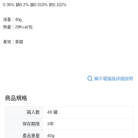
0.36% 鈉0.2% 鎂0.010% 鈣0.102%
淨重：40g
熱量：29Kcal/包
產地：泰國
顯示電腦版詳細說明
商品規格
箱入數
48 罐
保存期限
3年
產品重量
40g