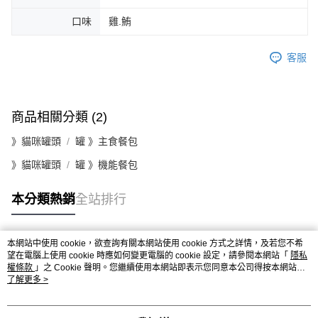
口味
雞.鮪
客服
商品相關分類 (2)
》貓咪罐頭
罐 》主食餐包
》貓咪罐頭
罐 》機能餐包
本分類熱銷
全站排行
本網站中使用 cookie，欲查詢有關本網站使用 cookie 方式之詳情，及若您不希
熱門標籤
望在電腦上使用 cookie 時應如何變更電腦的 cookie 設定，請參閱本網站「
隱私
權條款
」之 Cookie 聲明。您繼續使用本網站即表示您同意本公司得按本網站使
用條款之 Cookie 聲明使用 cookie。
了解更多 >