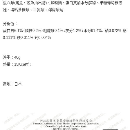
每筆NT$65
魚介類(鮪魚、鮪魚抽出物)、澱粉類、蛋白質加水分解物、果糖葡萄糖液
３．收到繳費通知簡訊後14天內，點擊此簡訊中的連結，可透過四大超商／
ATM／網路銀行／等多元方式進行付款，方視為交易完成。
體、增粘多糖類、甘氨酸、檸檬酸鈉
宅配運費
※ 請注意：結帳手續完成當下不需立刻繳費，但若您需要取消訂單，請聯絡
每筆NT$120，滿NT$688(含以上)免運費
購買商品的店家。未經商家同意取消之訂單仍視為有效，需透過AFTEE先享
分析值：
後付繳納相關費用。
香港地區
※ 交易是否成功請以「AFTEE先享後付 」之結帳頁面顯示為準，若有關於
查看運費
蛋白質6.1%↑脂質0.2%↑粗纖維0.1%↓灰分1.2%↓水分91.4%↓ 磷0.072% 鈉
是否繳費成功／繳費後需取消欲退款等相關疑問，請聯繫「AFTEE先享後付
0.111% 鎂0.011% 鈣0.004%
客戶支援中心」
https://netprotections.freshdesk.com/support/home
【注意事項】
１．透過由恩沛科技股份有限公司提供之「AFTEE先享後付」服務完成之交
淨重：40g
易，需依本服務之必要範圍內提供個人資料，並將交易相關給付款項請求債
熱量：15Kcal/包
權轉讓予恩沛科技股份有限公司。
２．關於個人資料處理事宜，請瀏覽以下網址：
https://aftee.tw/terms/#terms3
３．未成年的使用者請事先徵得法定代理人或監護人之同意方可使用
產地：日本
「AFTEE先享後付」，若未經同意申辦者引起之損失，本公司不負相關責
任。
４．使用「AFTEE先享後付」時，將依據個別帳號之用戶狀況，依本公司即
時審查核予不同之上限額度；若仍有額度不足之情形，本公司將視審查結果
請求用戶進行身份認證。
５．嚴禁一人註冊多個帳號或使用他人資訊註冊。若發現惡意使用之情形，
恩沛科技股份有限公司將有權停止該用戶之使用額度並採取法律行動。