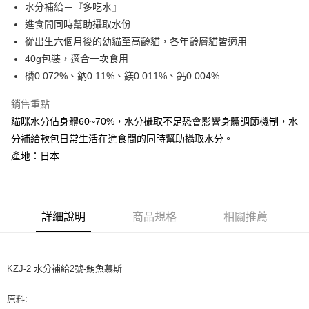
水分補給－『多吃水』
華南商業銀行
彰化商業銀行
合作金庫商業銀行
第一商業銀行
超商取貨付款
進食間同時幫助攝取水份
上海商業儲蓄銀行
台北富邦商業銀行
華南商業銀行
彰化商業銀行
國泰世華商業銀行
兆豐國際商業銀行
從出生六個月後的幼貓至高齡貓，各年齡層貓皆適用
LINE Pay
上海商業儲蓄銀行
台北富邦商業銀行
臺灣中小企業銀行
台中商業銀行
40g包裝，適合一次食用
國泰世華商業銀行
兆豐國際商業銀行
匯豐（台灣）商業銀行
華泰商業銀行
Apple Pay
臺灣中小企業銀行
台中商業銀行
磷0.072%、鈉0.11%、鎂0.011%、鈣0.004%
聯邦商業銀行
遠東國際商業銀行
匯豐（台灣）商業銀行
華泰商業銀行
街口支付
元大商業銀行
永豐商業銀行
銷售重點
聯邦商業銀行
遠東國際商業銀行
玉山商業銀行
星展（台灣）商業銀行
元大商業銀行
永豐商業銀行
貓咪水分佔身體60~70%，水分攝取不足恐會影響身體調節機制，水
悠遊付
台新國際商業銀行
中國信託商業銀行
玉山商業銀行
星展（台灣）商業銀行
分補給軟包日常生活在進食間的同時幫助攝取水分。
台灣樂天信用卡公司
台新國際商業銀行
中國信託商業銀行
AFTEE先享後付
產地：日本
台灣樂天信用卡公司
相關說明
【關於「AFTEE先享後付」】
ATM付款
AFTEE先享後付是「在收到商品之後才付款」的支付方式。 讓您購物簡單
便利好安心！
詳細說明
商品規格
相關推薦
１．簡單：不需註冊會員、不需綁卡、不需儲值。
運送方式
２．便利：只要手機號碼，簡訊認證，即可結帳。
３．安心：先確認商品／服務後，再付款。
全家取貨付款
每筆NT$65
【「AFTEE先享後付」結帳流程】
KZJ-2 水分補給2號-鮪魚慕斯
１．於結帳方式選擇「AFTEE先享後付」後，將跳轉至「AFTEE先享後付」
7-11取貨付款
結帳頁面，進行簡訊認證並確認金額後，即可完成結帳。
原料:
２．訂單成立數日內，您將收到繳費通知簡訊。