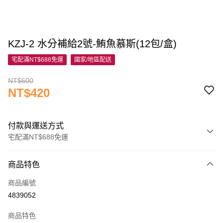
KZJ-2 水分補給2號-鮪魚慕斯(12包/盒)
宅配滿NT$688免運
國家/地區配送
NT$600
NT$420
付款與運送方式
宅配滿NT$688免運
付款方式
商品特色
信用卡一次付款
商品編號
信用卡分期付款
4839052
3 期 0 利率 每期
NT$140
21家銀行
商品特色
6 期 0 利率 每期
NT$70
21家銀行
合作金庫商業銀行
第一商業銀行