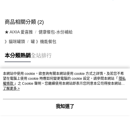
商品相關分類 (2)
★ AIXIA 愛喜雅
健康餐包-水份補給
》貓咪罐頭
罐 》機能餐包
本分類熱銷
全站排行
本網站中使用 cookie，欲查詢有關本網站使用 cookie 方式之詳情，及若您不希
熱門標籤
望在電腦上使用 cookie 時應如何變更電腦的 cookie 設定，請參閱本網站「
隱私
權條款
」之 Cookie 聲明。您繼續使用本網站即表示您同意本公司得按本網站使
用條款之 Cookie 聲明使用 cookie。
了解更多 >
我知道了