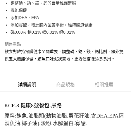
調整磷、鈉、鎂、鈣的含量維護腎臟
華南商業銀行
彰化商業銀行
合作金庫商業銀行
第一商業銀行
超商取貨付款
機能保健
上海商業儲蓄銀行
台北富邦商業銀行
華南商業銀行
彰化商業銀行
國泰世華商業銀行
兆豐國際商業銀行
添加DHA、EPA
LINE Pay
上海商業儲蓄銀行
台北富邦商業銀行
臺灣中小企業銀行
台中商業銀行
添加寡醣，增進腸內菌叢平衡，維持腸道健康
國泰世華商業銀行
兆豐國際商業銀行
匯豐（台灣）商業銀行
華泰商業銀行
Apple Pay
臺灣中小企業銀行
台中商業銀行
磷0.08% 鈉0.1% 鎂0.01% 鈣0.01%
聯邦商業銀行
遠東國際商業銀行
匯豐（台灣）商業銀行
華泰商業銀行
街口支付
元大商業銀行
永豐商業銀行
銷售重點
聯邦商業銀行
遠東國際商業銀行
玉山商業銀行
星展（台灣）商業銀行
元大商業銀行
永豐商業銀行
飲食對維持腎臟健康至關重要，調整磷、鈉、鎂、鈣比例，額外提
悠遊付
台新國際商業銀行
中國信託商業銀行
玉山商業銀行
星展（台灣）商業銀行
供五大機能保健，鮪魚口味泥狀質地，更方便貓咪舔食食用。
台灣樂天信用卡公司
台新國際商業銀行
中國信託商業銀行
AFTEE先享後付
台灣樂天信用卡公司
相關說明
【關於「AFTEE先享後付」】
ATM付款
AFTEE先享後付是「在收到商品之後才付款」的支付方式。 讓您購物簡單
詳細說明
商品規格
相關推薦
便利好安心！
１．簡單：不需註冊會員、不需綁卡、不需儲值。
運送方式
２．便利：只要手機號碼，簡訊認證，即可結帳。
３．安心：先確認商品／服務後，再付款。
全家取貨付款
KCP-8 健康8號餐包-尿路
每筆NT$65
【「AFTEE先享後付」結帳流程】
原料
:
鮪魚
.
油脂類
(
動物油脂
.
葵花籽油
.
含
DHA.EPA
精
１．於結帳方式選擇「AFTEE先享後付」後，將跳轉至「AFTEE先享後付」
製魚油
.
椰子油
).
澱粉
.
水解蛋白
.
寡醣
.
7-11取貨付款
結帳頁面，進行簡訊認證並確認金額後，即可完成結帳。
２．訂單成立數日內，您將收到繳費通知簡訊。