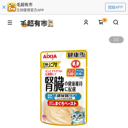
毛超有市
開啟APP
立刻使用官方APP
0
1
/
1