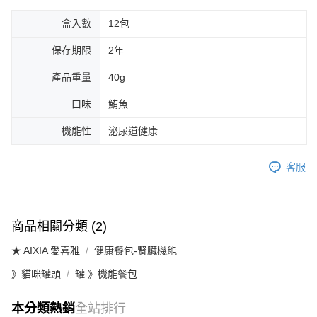
盒入數
12包
保存期限
2年
產品重量
40g
口味
鮪魚
機能性
泌尿道健康
客服
商品相關分類 (2)
★ AIXIA 愛喜雅
健康餐包-腎臟機能
》貓咪罐頭
罐 》機能餐包
本分類熱銷
全站排行