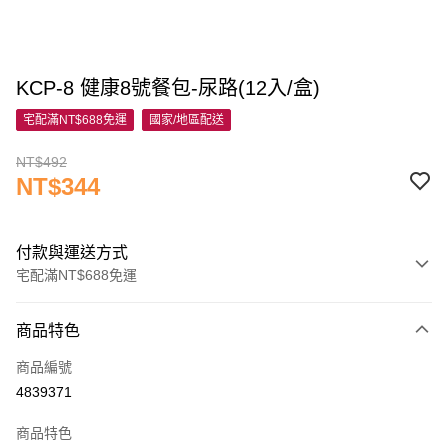
KCP-8 健康8號餐包-尿路(12入/盒)
宅配滿NT$688免運
國家/地區配送
NT$492
NT$344
付款與運送方式
宅配滿NT$688免運
付款方式
商品特色
信用卡一次付款
商品編號
信用卡分期付款
4839371
3 期 0 利率 每期
NT$114
21家銀行
商品特色
6 期 0 利率 每期
NT$57
21家銀行
合作金庫商業銀行
第一商業銀行