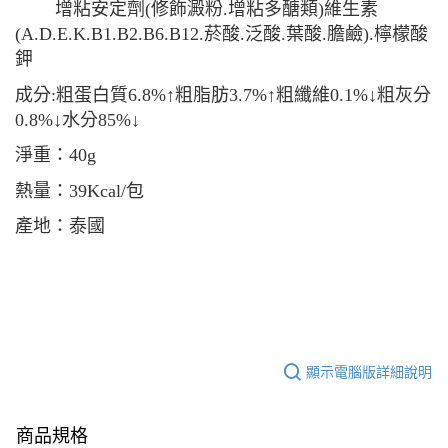
每筆NT$65
增粘安定劑
(
修飾澱粉
.
增粘多醣類
)
維生素
３．收到繳費通知簡訊後14天內，點擊此簡訊中的連結，可透過四大超商／
ATM／網路銀行／等多元方式進行付款，方視為交易完成。
(A.D.E.K.B1.B2.B6.B12.
菸酸
.
泛酸
.
葉酸
.
膽鹼
)
.
檸檬酸
宅配運費
※ 請注意：結帳手續完成當下不需立刻繳費，但若您需要取消訂單，請聯絡
鉀
每筆NT$120，滿NT$688(含以上)免運費
購買商品的店家。未經商家同意取消之訂單仍視為有效，需透過AFTEE先享
後付繳納相關費用。
成分
:
粗蛋白質
6.8%
↑粗脂肪
3.7%
↑粗纖維
0.1%
↓粗灰分
香港地區
※ 交易是否成功請以「AFTEE先享後付 」之結帳頁面顯示為準，若有關於
查看運費
0.8%
↓水分
85%
↓
是否繳費成功／繳費後需取消欲退款等相關疑問，請聯繫「AFTEE先享後付
客戶支援中心」
https://netprotections.freshdesk.com/support/home
淨重：40g
【注意事項】
熱量：39Kcal/包
１．透過由恩沛科技股份有限公司提供之「AFTEE先享後付」服務完成之交
易，需依本服務之必要範圍內提供個人資料，並將交易相關給付款項請求債
產地：泰國
權轉讓予恩沛科技股份有限公司。
２．關於個人資料處理事宜，請瀏覽以下網址：
https://aftee.tw/terms/#terms3
３．未成年的使用者請事先徵得法定代理人或監護人之同意方可使用
「AFTEE先享後付」，若未經同意申辦者引起之損失，本公司不負相關責
任。
４．使用「AFTEE先享後付」時，將依據個別帳號之用戶狀況，依本公司即
時審查核予不同之上限額度；若仍有額度不足之情形，本公司將視審查結果
顯示電腦版詳細說明
請求用戶進行身份認證。
５．嚴禁一人註冊多個帳號或使用他人資訊註冊。若發現惡意使用之情形，
恩沛科技股份有限公司將有權停止該用戶之使用額度並採取法律行動。
商品規格