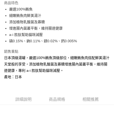
商品特色
6 期 0 利率 每期
NT$200
21家銀行
合作金庫商業銀行
第一商業銀行
嚴選100%鮪魚
華南商業銀行
彰化商業銀行
合作金庫商業銀行
第一商業銀行
超商取貨付款
細嫩鮪魚肉鮮美湯汁
上海商業儲蓄銀行
台北富邦商業銀行
華南商業銀行
彰化商業銀行
國泰世華商業銀行
兆豐國際商業銀行
添加植物乳酸菌及寡糖
LINE Pay
上海商業儲蓄銀行
台北富邦商業銀行
臺灣中小企業銀行
台中商業銀行
增進腸內菌叢平衡，維持腸道健康
國泰世華商業銀行
兆豐國際商業銀行
匯豐（台灣）商業銀行
華泰商業銀行
Apple Pay
臺灣中小企業銀行
台中商業銀行
a-i 胜肽幫助貓咪減壓
聯邦商業銀行
遠東國際商業銀行
匯豐（台灣）商業銀行
華泰商業銀行
磷0.15%、鈉0.11%、鎂0.02%、鈣0.005%
街口支付
元大商業銀行
永豐商業銀行
聯邦商業銀行
遠東國際商業銀行
玉山商業銀行
星展（台灣）商業銀行
元大商業銀行
永豐商業銀行
銷售重點
悠遊付
台新國際商業銀行
中國信託商業銀行
玉山商業銀行
星展（台灣）商業銀行
日本頂級湯罐，嚴選100%鮪魚頂級部位，細嫩鮪魚肉搭配鮮美湯汁
台灣樂天信用卡公司
台新國際商業銀行
中國信託商業銀行
AFTEE先享後付
天堂般的享受，添加植物乳酸菌及寡糖增進腸內菌叢平衡，維持腸
台灣樂天信用卡公司
相關說明
道健康，專利 a-i 胜肽幫助貓咪減壓。
【關於「AFTEE先享後付」】
產地：日本
ATM付款
AFTEE先享後付是「在收到商品之後才付款」的支付方式。 讓您購物簡單
便利好安心！
１．簡單：不需註冊會員、不需綁卡、不需儲值。
運送方式
２．便利：只要手機號碼，簡訊認證，即可結帳。
３．安心：先確認商品／服務後，再付款。
全家取貨付款
詳細說明
商品規格
相關推薦
每筆NT$65
【「AFTEE先享後付」結帳流程】
１．於結帳方式選擇「AFTEE先享後付」後，將跳轉至「AFTEE先享後付」