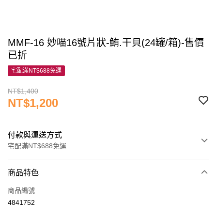
MMF-16 妙喵16號片狀-鮪.干貝(24罐/箱)-售價
已折
宅配滿NT$688免運
NT$1,400
NT$1,200
付款與運送方式
宅配滿NT$688免運
付款方式
商品特色
信用卡一次付款
商品編號
信用卡分期付款
4841752
3 期 0 利率 每期
NT$400
21家銀行