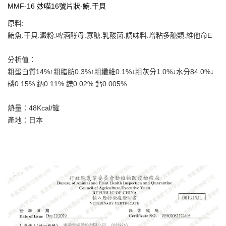
7-11取貨付款
結帳頁面，進行簡訊認證並確認金額後，即可完成結帳。
MMF-16 妙喵16號片狀-鮪.干貝
２．訂單成立數日內，您將收到繳費通知簡訊。
每筆NT$65
３．收到繳費通知簡訊後14天內，點擊此簡訊中的連結，可透過四大超商／
原料:
ATM／網路銀行／等多元方式進行付款，方視為交易完成。
宅配運費
鮪魚.干貝.澱粉.啤酒酵母.寡醣.乳酸菌.調味料.增粘多醣類.維他命E
※ 請注意：結帳手續完成當下不需立刻繳費，但若您需要取消訂單，請聯絡
每筆NT$120，滿NT$688(含以上)免運費
購買商品的店家。未經商家同意取消之訂單仍視為有效，需透過AFTEE先享
後付繳納相關費用。
分析值：
※ 交易是否成功請以「AFTEE先享後付 」之結帳頁面顯示為準，若有關於
粗蛋白質14%↑粗脂肪0.3%↑粗纖維0.1%↓粗灰分1.0%↓水分84.0%↓
是否繳費成功／繳費後需取消欲退款等相關疑問，請聯繫「AFTEE先享後付
客戶支援中心」
https://netprotections.freshdesk.com/support/home
磷0.15% 鈉0.11% 鎂0.02% 鈣0.005%
【注意事項】
熱量：48Kcal/罐
１．透過由恩沛科技股份有限公司提供之「AFTEE先享後付」服務完成之交
易，需依本服務之必要範圍內提供個人資料，並將交易相關給付款項請求債
產地：日本
權轉讓予恩沛科技股份有限公司。
２．關於個人資料處理事宜，請瀏覽以下網址：
https://aftee.tw/terms/#terms3
３．未成年的使用者請事先徵得法定代理人或監護人之同意方可使用
「AFTEE先享後付」，若未經同意申辦者引起之損失，本公司不負相關責
任。
４．使用「AFTEE先享後付」時，將依據個別帳號之用戶狀況，依本公司即
時審查核予不同之上限額度；若仍有額度不足之情形，本公司將視審查結果
請求用戶進行身份認證。
５．嚴禁一人註冊多個帳號或使用他人資訊註冊。若發現惡意使用之情形，
恩沛科技股份有限公司將有權停止該用戶之使用額度並採取法律行動。