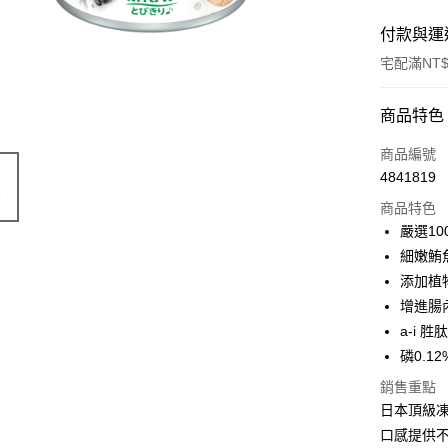
付款與運
宅配滿NT$
付款方式
商品特色
信用卡一
商品編號
4841819
信用卡分
商品特色
3 期 
嚴選10
6 期 
合作金
細嫩鮪
華南商
添加植
合作金
超商取貨
上海商
華南商
增進腸
國泰世
LINE Pay
上海商
a-i 
臺灣中
國泰世
磷0.12
匯豐（
Apple Pay
臺灣中
聯邦商
銷售重點
匯豐（
街口支付
元大商
聯邦商
日本頂級凍
玉山商
元大商
悠遊付
口感提供
台新國