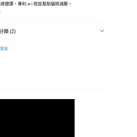
業銀行
星展（台灣）商業銀行
道健康，專利 a-i 胜肽幫助貓咪減壓。
天信用卡公司
際商業銀行
中國信託商業銀行
享後付
本
天信用卡公司
FTEE先享後付」】
先享後付是「在收到商品之後才付款」的支付方式。 讓您購物簡單
類 (2)
心！
：不需註冊會員、不需綁卡、不需儲值。
：只要手機號碼，簡訊認證，即可結帳。
 愛喜雅
樂妙喵系列
：先確認商品／服務後，再付款。
客服
頭
罐 》副食罐
付款
EE先享後付」結帳流程】
5
方式選擇「AFTEE先享後付」後，將跳轉至「AFTEE先享後
頁面，進行簡訊認證並確認金額後，即可完成結帳。
付款
成立數日內，您將收到繳費通知簡訊。
費通知簡訊後14天內，點擊此簡訊中的連結，可透過四大超商
5
網路銀行／等多元方式進行付款，方視為交易完成。
：結帳手續完成當下不需立刻繳費，但若您需要取消訂單，請聯
的店家。未經商家同意取消之訂單仍視為有效，需透過AFTEE
繳納相關費用。
20，滿NT$688(含以上)免運費
否成功請以「AFTEE先享後付 」之結帳頁面顯示為準，若有關於
功／繳費後需取消欲退款等相關疑問，請聯繫「AFTEE先享後
援中心」
https://netprotections.freshdesk.com/support/home
項】
恩沛科技股份有限公司提供之「AFTEE先享後付」服務完成之