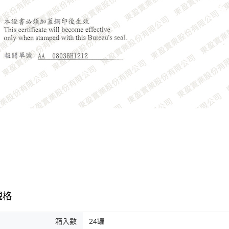
規格
箱入數
24罐