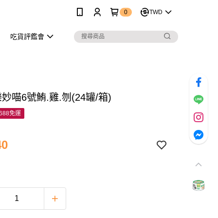
0
TWD
吃貨評鑑會
樂妙喵6號鮪.雞.刎(24罐/箱)
688免運
40