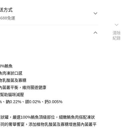
送方式
688免運
清除
紀錄
次付款
期付款
0 利率 每期
NT$280
21家銀行
0%鮪魚
0 利率 每期
NT$140
21家銀行
庫商業銀行
第一商業銀行
魚肉凍狀口感
業銀行
彰化商業銀行
物乳酸菌及寡糖
庫商業銀行
第一商業銀行
付款
業儲蓄銀行
台北富邦商業銀行
業銀行
彰化商業銀行
內菌叢平衡，維持腸道健康
華商業銀行
兆豐國際商業銀行
業儲蓄銀行
台北富邦商業銀行
胜肽幫助貓咪減壓
小企業銀行
台中商業銀行
華商業銀行
兆豐國際商業銀行
%、鈉0.22%、鎂0.02%、鈣0.005%
台灣）商業銀行
華泰商業銀行
小企業銀行
台中商業銀行
業銀行
遠東國際商業銀行
台灣）商業銀行
華泰商業銀行
業銀行
永豐商業銀行
業銀行
遠東國際商業銀行
狀罐，嚴選100%鮪魚頂級部位，細嫩鮪魚肉搭配凍狀
業銀行
星展（台灣）商業銀行
業銀行
永豐商業銀行
不同的奢華饗宴，添加植物乳酸菌及寡糖增進腸內菌叢平
際商業銀行
中國信託商業銀行