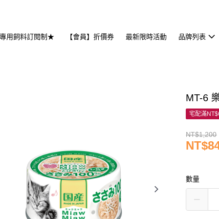
專用飼料訂閱制★
【會員】折價券
最新限時活動
品牌列表
MT-6 
宅配滿NT$
NT$1,200
NT$8
數量