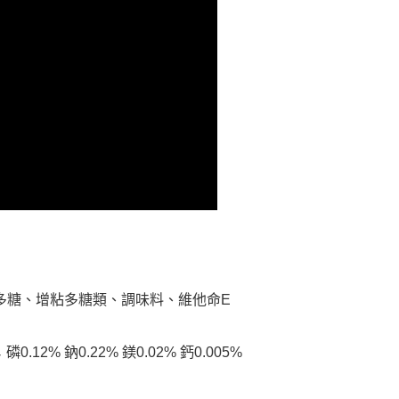
依本服務之必要範圍內提供個人資料，並將交易相關給付款項請
讓予恩沛科技股份有限公司。
個人資料處理事宜，請瀏覽以下網址：
ee.tw/terms/#terms3
年的使用者請事先徵得法定代理人或監護人之同意方可使用
E先享後付」，若未經同意申辦者引起之損失，本公司不負相關責
AFTEE先享後付」時，將依據個別帳號之用戶狀況，依本公司
核予不同之上限額度；若仍有額度不足之情形，本公司將視審查
用戶進行身份認證。
一人註冊多個帳號或使用他人資訊註冊。若發現惡意使用之情
科技股份有限公司將有權停止該用戶之使用額度並採取法律行
多糖、增粘多糖類、調味料、維他命E
0.12% 鈉0.22% 鎂0.02% 鈣0.005%