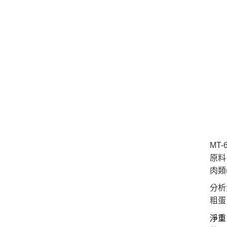
MT
原料
肉類
分析
粗蛋白
淨重