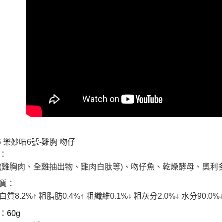
交易，需
求債權轉
２．關於
https://aft
３．未成
「AFTE
任。
４．使用「
即時審查
結果請求
５．嚴禁
形，恩沛
動。
-6 樂妙喵6號-雞胸 吻仔
：
(雞胸肉、全雞抽出物、雞肉白肽等)、吻仔魚、乾燥酵母、奧利
質：
質8.2%↑ 粗脂肪0.4%↑ 粗纖維0.1%↓ 粗灰分2.0%↓ 水分90.0%↓ 磷
：60g