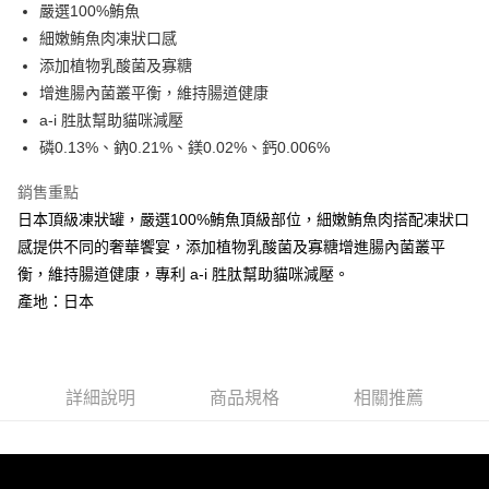
嚴選100%鮪魚
華南商業銀行
彰化商業銀行
合作金庫商業銀行
第一商業銀行
超商取貨付款
細嫩鮪魚肉凍狀口感
上海商業儲蓄銀行
台北富邦商業銀行
華南商業銀行
彰化商業銀行
國泰世華商業銀行
兆豐國際商業銀行
添加植物乳酸菌及寡糖
LINE Pay
上海商業儲蓄銀行
台北富邦商業銀行
臺灣中小企業銀行
台中商業銀行
增進腸內菌叢平衡，維持腸道健康
國泰世華商業銀行
兆豐國際商業銀行
匯豐（台灣）商業銀行
華泰商業銀行
Apple Pay
臺灣中小企業銀行
台中商業銀行
a-i 胜肽幫助貓咪減壓
聯邦商業銀行
遠東國際商業銀行
匯豐（台灣）商業銀行
華泰商業銀行
磷0.13%、鈉0.21%、鎂0.02%、鈣0.006%
街口支付
元大商業銀行
永豐商業銀行
聯邦商業銀行
遠東國際商業銀行
玉山商業銀行
星展（台灣）商業銀行
元大商業銀行
永豐商業銀行
銷售重點
悠遊付
台新國際商業銀行
中國信託商業銀行
玉山商業銀行
星展（台灣）商業銀行
日本頂級凍狀罐，嚴選100%鮪魚頂級部位，細嫩鮪魚肉搭配凍狀口
台灣樂天信用卡公司
台新國際商業銀行
中國信託商業銀行
AFTEE先享後付
感提供不同的奢華饗宴，添加植物乳酸菌及寡糖增進腸內菌叢平
台灣樂天信用卡公司
相關說明
衡，維持腸道健康，專利 a-i 胜肽幫助貓咪減壓。
【關於「AFTEE先享後付」】
產地：日本
ATM付款
AFTEE先享後付是「在收到商品之後才付款」的支付方式。 讓您購物簡單
便利好安心！
１．簡單：不需註冊會員、不需綁卡、不需儲值。
運送方式
２．便利：只要手機號碼，簡訊認證，即可結帳。
３．安心：先確認商品／服務後，再付款。
全家取貨付款
詳細說明
商品規格
相關推薦
每筆NT$65
【「AFTEE先享後付」結帳流程】
１．於結帳方式選擇「AFTEE先享後付」後，將跳轉至「AFTEE先享後付」
7-11取貨付款
結帳頁面，進行簡訊認證並確認金額後，即可完成結帳。
２．訂單成立數日內，您將收到繳費通知簡訊。