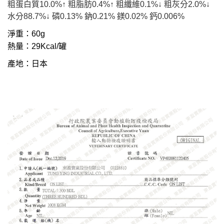
粗蛋白質10.0%↑ 粗脂肪0.4%↑ 粗纖維0.1%↓ 粗灰分2.0%↓
水分88.7%↓ 磷0.13% 鈉0.21% 鎂0.02% 鈣0.006%
淨重：60g
熱量：29Kcal/罐
產地：日本