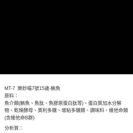
每筆NT$65
３．收到繳費通知簡訊後14天內，點擊此簡訊中的連結，可透過四大超商／
ATM／網路銀行／等多元方式進行付款，方視為交易完成。
宅配運費
※ 請注意：結帳手續完成當下不需立刻繳費，但若您需要取消訂單，請聯絡
每筆NT$120，滿NT$688(含以上)免運費
購買商品的店家。未經商家同意取消之訂單仍視為有效，需透過AFTEE先享
後付繳納相關費用。
※ 交易是否成功請以「AFTEE先享後付 」之結帳頁面顯示為準，若有關於
是否繳費成功／繳費後需取消欲退款等相關疑問，請聯繫「AFTEE先享後付
客戶支援中心」
https://netprotections.freshdesk.com/support/home
【注意事項】
１．透過由恩沛科技股份有限公司提供之「AFTEE先享後付」服務完成之交
易，需依本服務之必要範圍內提供個人資料，並將交易相關給付款項請求債
權轉讓予恩沛科技股份有限公司。
２．關於個人資料處理事宜，請瀏覽以下網址：
https://aftee.tw/terms/#terms3
３．未成年的使用者請事先徵得法定代理人或監護人之同意方可使用
MT-7 樂妙喵7號15歲-鮪魚
「AFTEE先享後付」，若未經同意申辦者引起之損失，本公司不負相關責
任。
原料：
４．使用「AFTEE先享後付」時，將依據個別帳號之用戶狀況，依本公司即
魚介類(鮪魚、魚肽、魚膠原蛋白肽等)、蛋白質加水分解
時審查核予不同之上限額度；若仍有額度不足之情形，本公司將視審查結果
物、乾燥酵母、奧利多糖、增粘多糖類、調味料、維他命類
請求用戶進行身份認證。
５．嚴禁一人註冊多個帳號或使用他人資訊註冊。若發現惡意使用之情形，
(含維他命B群)
恩沛科技股份有限公司將有權停止該用戶之使用額度並採取法律行動。
分析質：