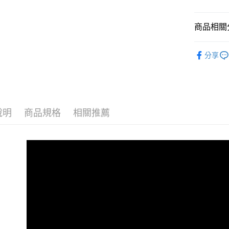
玉山商
台灣樂
台新國
AFTEE先
台灣樂
相關說明
商品相關分
【關於「A
ATM付款
AFTEE
★ AIXIA
便利好安
分享
１．簡單
★ AIXIA
２．便利
運送方式
》貓咪罐
３．安心
全家取貨
【「AFT
每筆NT$6
１．於結帳
說明
商品規格
相關推薦
付」結帳
7-11取貨
２．訂單
３．收到繳
每筆NT$6
／ATM／
※ 請注意
宅配運費
絡購買商品
先享後付
每筆NT$1
※ 交易是
是否繳費成
付客戶支
【注意事
１．透過由