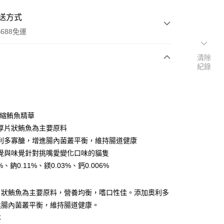
送方式
688免運
清除
紀錄
次付款
期付款
0 利率 每期
NT$325
21家銀行
濃縮鮪魚精華
0 利率 每期
NT$162
21家銀行
庫商業銀行
第一商業銀行
厚片狀鮪魚為主要原料
業銀行
彰化商業銀行
利多寡醣，增進腸內菌叢平衡，維持腸道健康
庫商業銀行
第一商業銀行
付款
業儲蓄銀行
台北富邦商業銀行
業銀行
彰化商業銀行
覺與味覺針對挑嘴愛變化口味的貓隻
華商業銀行
兆豐國際商業銀行
業儲蓄銀行
台北富邦商業銀行
%、鈉0.11%、鎂0.03%、鈣0.006%
小企業銀行
台中商業銀行
華商業銀行
兆豐國際商業銀行
台灣）商業銀行
華泰商業銀行
小企業銀行
台中商業銀行
業銀行
遠東國際商業銀行
片狀鮪魚為主要原料，營養均衡，嗜口性佳。添加奧利多
台灣）商業銀行
華泰商業銀行
業銀行
永豐商業銀行
業銀行
遠東國際商業銀行
進腸內菌叢平衡，維持腸道健康。
業銀行
星展（台灣）商業銀行
業銀行
永豐商業銀行
本
際商業銀行
中國信託商業銀行