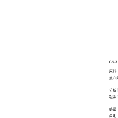
GN-
原料
魚介
分析
粗蛋白
熱量：
產地