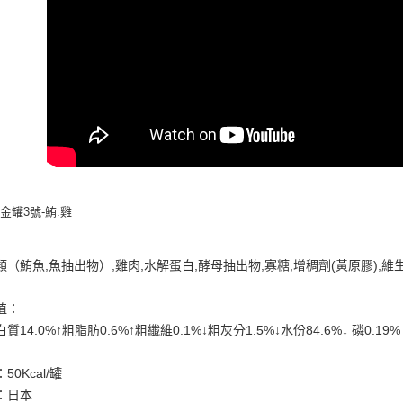
交易，需
求債權轉
２．關於
https://aft
３．未成
「AFTE
任。
４．使用「
即時審查
結果請求
５．嚴禁
形，恩沛
動。
3 金罐3號-鮪.雞
:
類（鮪魚
,
魚抽出物）
,
雞肉
,
水解蛋白
,
酵母抽出物
,
寡糖
,
增稠劑
(
黃原膠
),
維
值：
質14.0%↑粗脂肪0.6%↑粗纖維0.1%↓粗灰分1.5%↓水份84.6%↓ 磷0.19% 鈉
50Kcal/罐
：日本