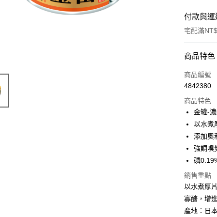
付款與運
宅配滿NT$
付款方式
商品特色
信用卡一
商品編號
4842380
信用卡分
商品特色
3 期 
金罐-
6 期 
合作金
以水煮
華南商
添加奧
合作金
超商取貨
上海商
華南商
強調嗅
國泰世
LINE Pay
上海商
磷0.19
臺灣中
國泰世
匯豐（
Apple Pay
銷售重點
臺灣中
聯邦商
以水煮厚
匯豐（
街口支付
元大商
聯邦商
寡醣，增
玉山商
元大商
悠遊付
產地：日
台新國