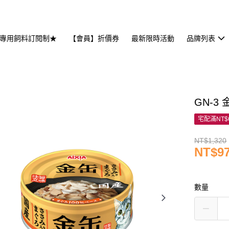
專用飼料訂閱制★
【會員】折價券
最新限時活動
品牌列表
GN-3 
宅配滿NT$
NT$1,320
NT$9
數量