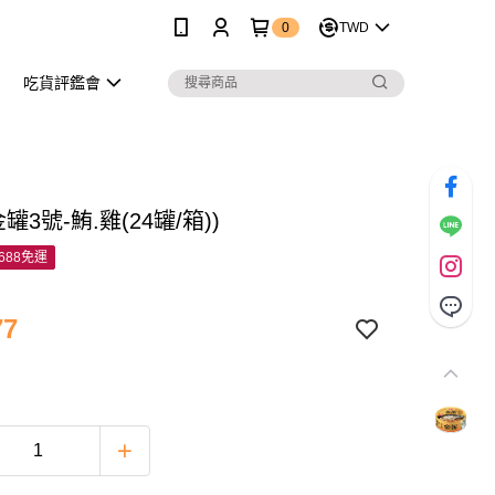
0
TWD
吃貨評鑑會
金罐3號-鮪.雞(24罐/箱))
688免運
77