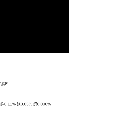
依本服務之必要範圍內提供個人資料，並將交易相關給付款項請
讓予恩沛科技股份有限公司。
個人資料處理事宜，請瀏覽以下網址：
ee.tw/terms/#terms3
年的使用者請事先徵得法定代理人或監護人之同意方可使用
E先享後付」，若未經同意申辦者引起之損失，本公司不負相關責
AFTEE先享後付」時，將依據個別帳號之用戶狀況，依本公司
核予不同之上限額度；若仍有額度不足之情形，本公司將視審查
用戶進行身份認證。
一人註冊多個帳號或使用他人資訊註冊。若發現惡意使用之情
科技股份有限公司將有權停止該用戶之使用額度並採取法律行
生素
E
0.11% 鎂0.03% 鈣0.006%