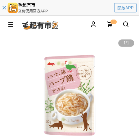
毛超有市
開啟APP
立刻使用官方APP
0
1
/
1