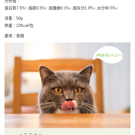
7-11取貨付款
分析值：
結帳頁面，進行簡訊認證並確認金額後，即可完成結帳。
２．訂單成立數日內，您將收到繳費通知簡訊。
蛋白質7.5%↑,脂肪0.5%↑,粗纖維0.1%↓,粗灰分1.0%↓,水分90.5%↓
每筆NT$65
３．收到繳費通知簡訊後14天內，點擊此簡訊中的連結，可透過四大超商／
ATM／網路銀行／等多元方式進行付款，方視為交易完成。
淨重：50g
宅配運費
※ 請注意：結帳手續完成當下不需立刻繳費，但若您需要取消訂單，請聯絡
熱量：22Kcal/包
每筆NT$120，滿NT$688(含以上)免運費
購買商品的店家。未經商家同意取消之訂單仍視為有效，需透過AFTEE先享
後付繳納相關費用。
產地：泰國
※ 交易是否成功請以「AFTEE先享後付 」之結帳頁面顯示為準，若有關於
是否繳費成功／繳費後需取消欲退款等相關疑問，請聯繫「AFTEE先享後付
客戶支援中心」
https://netprotections.freshdesk.com/support/home
【注意事項】
１．透過由恩沛科技股份有限公司提供之「AFTEE先享後付」服務完成之交
易，需依本服務之必要範圍內提供個人資料，並將交易相關給付款項請求債
權轉讓予恩沛科技股份有限公司。
２．關於個人資料處理事宜，請瀏覽以下網址：
https://aftee.tw/terms/#terms3
３．未成年的使用者請事先徵得法定代理人或監護人之同意方可使用
「AFTEE先享後付」，若未經同意申辦者引起之損失，本公司不負相關責
任。
４．使用「AFTEE先享後付」時，將依據個別帳號之用戶狀況，依本公司即
時審查核予不同之上限額度；若仍有額度不足之情形，本公司將視審查結果
請求用戶進行身份認證。
５．嚴禁一人註冊多個帳號或使用他人資訊註冊。若發現惡意使用之情形，
恩沛科技股份有限公司將有權停止該用戶之使用額度並採取法律行動。