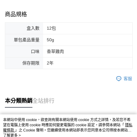
商品規格
盒入數
12包
單包產品重量
50g
口味
香草雞肉
保存期限
2年
客服
本分類熱銷
全站排行
本網站中使用 cookie，欲查詢有關本網站使用 cookie 方式之詳情，及若您不希
熱門標籤
望在電腦上使用 cookie 時應如何變更電腦的 cookie 設定，請參閱本網站「
隱私
權條款
」之 Cookie 聲明。您繼續使用本網站即表示您同意本公司得按本網站使
用條款之 Cookie 聲明使用 cookie。
了解更多 >