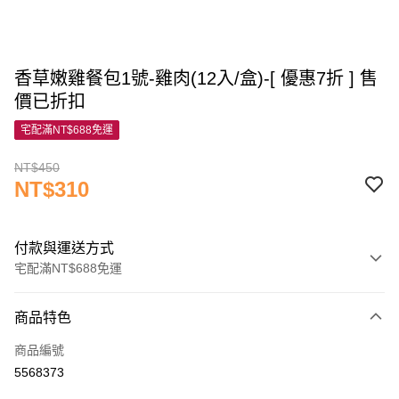
香草嫩雞餐包1號-雞肉(12入/盒)-[ 優惠7折 ] 售
價已折扣
宅配滿NT$688免運
NT$450
NT$310
付款與運送方式
宅配滿NT$688免運
付款方式
商品特色
信用卡一次付款
商品編號
信用卡分期付款
5568373
3 期 0 利率 每期
NT$103
21家銀行