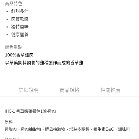
商品特色
6 期 0 利率 每期
NT$51
21家銀行
合作金庫商業銀行
第一商業銀行
鮮甜多汁
華南商業銀行
彰化商業銀行
合作金庫商業銀行
第一商業銀行
超商取貨付款
肉質軟嫩
上海商業儲蓄銀行
台北富邦商業銀行
華南商業銀行
彰化商業銀行
國泰世華商業銀行
兆豐國際商業銀行
獨特風味
LINE Pay
上海商業儲蓄銀行
台北富邦商業銀行
臺灣中小企業銀行
台中商業銀行
健康營養
國泰世華商業銀行
兆豐國際商業銀行
匯豐（台灣）商業銀行
華泰商業銀行
Apple Pay
臺灣中小企業銀行
台中商業銀行
聯邦商業銀行
遠東國際商業銀行
銷售重點
匯豐（台灣）商業銀行
華泰商業銀行
街口支付
元大商業銀行
永豐商業銀行
100%香草雞肉
聯邦商業銀行
遠東國際商業銀行
玉山商業銀行
星展（台灣）商業銀行
元大商業銀行
永豐商業銀行
以草藥飼料飼養的雞種製作而成的香草雞
悠遊付
台新國際商業銀行
中國信託商業銀行
玉山商業銀行
星展（台灣）商業銀行
台灣樂天信用卡公司
台新國際商業銀行
中國信託商業銀行
AFTEE先享後付
台灣樂天信用卡公司
相關說明
【關於「AFTEE先享後付」】
詳細說明
商品規格
相關推薦
ATM付款
AFTEE先享後付是「在收到商品之後才付款」的支付方式。 讓您購物簡單
便利好安心！
１．簡單：不需註冊會員、不需綁卡、不需儲值。
運送方式
IHC-1 香草嫩雞餐包1號-雞肉
２．便利：只要手機號碼，簡訊認證，即可結帳。
３．安心：先確認商品／服務後，再付款。
全家取貨付款
原料:
每筆NT$65
【「AFTEE先享後付」結帳流程】
雞胸肉、雞肉抽取物、酵母抽取物、增粘多醣類、維生素E&C、調味料
１．於結帳方式選擇「AFTEE先享後付」後，將跳轉至「AFTEE先享後付」